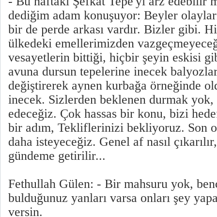
- Bu haftaki Şefkat Tepe'yi arz edebilir
dediğim adam konuşuyor: Beyler olayları
bir de perde arkası vardır. Bizler gibi. 
ülkedeki emellerimizden vazgeçmeyeceği
vesayetlerin bittiği, hiçbir şeyin eskisi 
avuna dursun tepelerine inecek balyozlar,
değiştirerek aynen kurbağa örneğinde ol
inecek. Sizlerden beklenen durmak yok,
edeceğiz. Çok hassas bir konu, bizi hed
bir adım, Tekliflerinizi bekliyoruz. Son o
daha isteyeceğiz. Genel af nasıl çıkarılır,
gündeme getirilir...
Fethullah Gülen: - Bir mahsuru yok, benc
bulduğunuz yanları varsa onları şey yapar
versin.