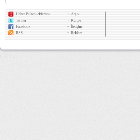
Haber Bülteni eklentisi
Arşiv
Twitter
Künye
Facebook
İletişim
RSS
Reklam
8,974 µs