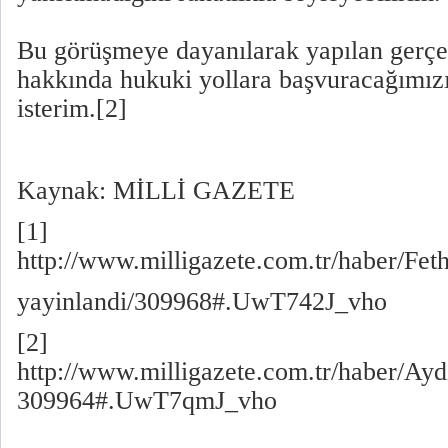
Bu görüşmeye dayanılarak yapılan gerçek
hakkında hukuki yollara başvuracağımızı
isterim.[2]
Kaynak: MİLLİ GAZETE
[1]
http://www.milligazete.com.tr/haber/Fe
yayinlandi/309968#.UwT742J_vho
[2]
http://www.milligazete.com.tr/haber/Ay
309964#.UwT7qmJ_vho