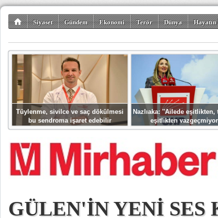
Siyaset
Gündem
Ekonomi
Terör
Dünya
Hayatın 
Kültür-Sanat
Bilim-Teknoloji
Gezi-Turizm
Spor
Misafir K
Tüylenme, sivilce ve saç dökülmesi
Nazlıaka: ''Ailede eşitlikten
bu sendroma işaret edebilir
eşitlikten vazgeçmiyor
GÜLEN'İN YENİ SES 