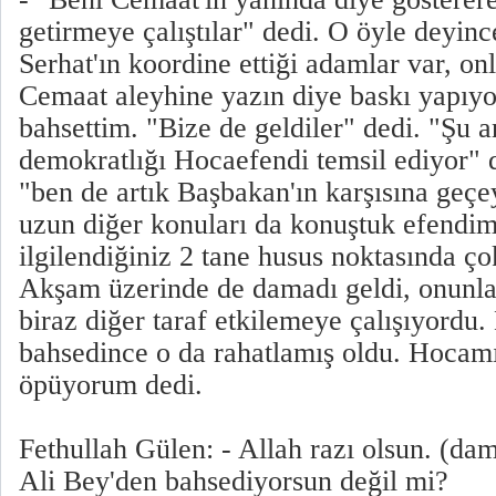
getirmeye çalıştılar" dedi. O öyle deyin
Serhat'ın koordine ettiği adamlar var, onl
Cemaat aleyhine yazın diye baskı yapıyo
bahsettim. "Bize de geldiler" dedi. "Şu 
demokratlığı Hocaefendi temsil ediyor" d
"ben de artık Başbakan'ın karşısına ge
uzun diğer konuları da konuştuk efendim.
ilgilendiğiniz 2 tane husus noktasında 
Akşam üzerinde de damadı geldi, onunl
biraz diğer taraf etkilemeye çalışıyordu
bahsedince o da rahatlamış oldu. Hocamı
öpüyorum dedi.
Fethullah Gülen: - Allah razı olsun. (d
Ali Bey'den bahsediyorsun değil mi?