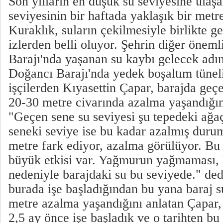
Son yılların en düşük su seviyesine ulaşa
seviyesinin bir haftada yaklaşık bir metre
Kuraklık, suların çekilmesiyle birlikte ge
izlerden belli oluyor. Şehrin diğer öneml
Barajı'nda yaşanan su kaybı gelecek adın
Doğancı Barajı'nda yedek boşaltım tünel
işçilerden Kıyasettin Çapar, barajda geç
20-30 metre civarında azalma yaşandığın
"Geçen sene su seviyesi şu tepedeki ağaç
seneki seviye ise bu kadar azalmış duru
metre fark ediyor, azalma görülüyor. Bu
büyük etkisi var. Yağmurun yağmaması, 
nedeniyle barajdaki su bu seviyede." ded
burada işe başladığından bu yana baraj s
metre azalma yaşandığını anlatan Çapar,
2,5 ay önce işe başladık ve o tarihten b