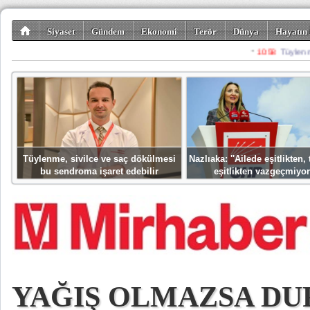
Siyaset
Gündem
Ekonomi
Terör
Dünya
Hayatın 
Kültür-Sanat
Bilim-Teknoloji
Gezi-Turizm
Spor
Misafir K
Tüylenme, sivilce ve saç dökülmesi
Nazlıaka: ''Ailede eşitlikten
bu sendroma işaret edebilir
eşitlikten vazgeçmiyor
YAĞIŞ OLMAZSA DU