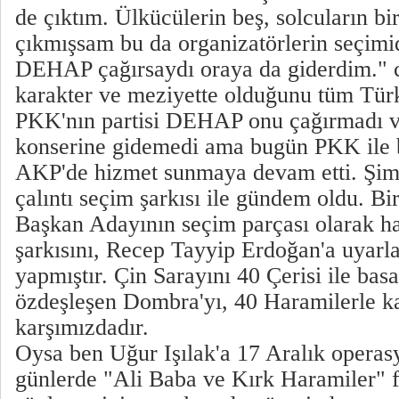
de çıktım. Ülkücülerin beş, solcuların bi
çıkmışsam bu da organizatörlerin seçimid
DEHAP çağırsaydı oraya da giderdim." ce
karakter ve meziyette olduğunu tüm Türk
PKK'nın partisi DEHAP onu çağırmadı ve
konserine gidemedi ama bugün PKK ile 
AKP'de hizmet sunmaya devam etti. Şimd
çalıntı seçim şarkısı ile gündem oldu. 
Başkan Adayının seçim parçası olarak h
şarkısını, Recep Tayyip Erdoğan'a uyarla
yapmıştır. Çin Sarayını 40 Çerisi ile bas
özdeşleşen Dombra'yı, 40 Haramilerle kar
karşımızdadır.
Oysa ben Uğur Işılak'a 17 Aralık operas
günlerde "Ali Baba ve Kırk Haramiler" f