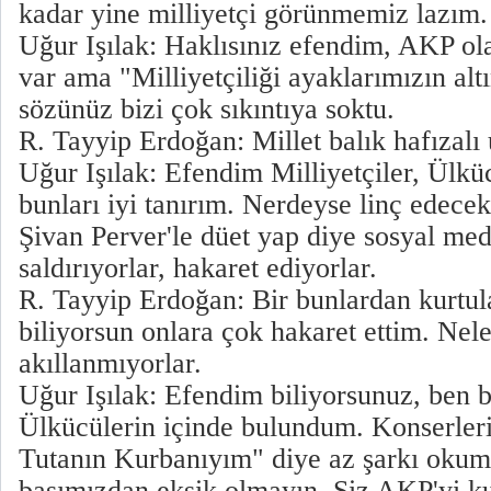
kadar yine milliyetçi görünmemiz lazım.
Uğur Işılak: Haklısınız efendim, AKP ol
var ama "Milliyetçiliği ayaklarımızın altı
sözünüz bizi çok sıkıntıya soktu.
R. Tayyip Erdoğan: Millet balık hafızalı
Uğur Işılak: Efendim Milliyetçiler, Ülkü
bunları iyi tanırım. Nerdeyse linç edecek
Şivan Perver'le düet yap diye sosyal me
saldırıyorlar, hakaret ediyorlar.
R. Tayyip Erdoğan: Bir bunlardan kurtu
biliyorsun onlara çok hakaret ettim. Nel
akıllanmıyorlar.
Uğur Işılak: Efendim biliyorsunuz, ben 
Ülkücülerin içinde bulundum. Konserler
Tutanın Kurbanıyım" diye az şarkı oku
başımızdan eksik olmayın. Siz AKP'yi k