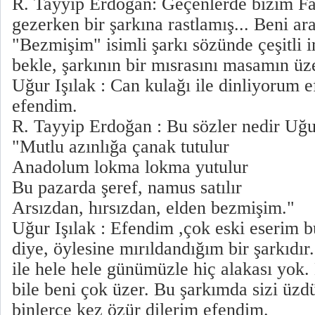
R. Tayyip Erdoğan: Geçenlerde bizim Fat
gezerken bir şarkına rastlamış... Beni ara
"Bezmişim" isimli şarkı sözünde çeşitli 
bekle, şarkının bir mısrasını masamın üz
Uğur Işılak : Can kulağı ile dinliyorum
efendim.
R. Tayyip Erdoğan : Bu sözler nedir U
"Mutlu azınlığa çanak tutulur
Anadolum lokma lokma yutulur
Bu pazarda şeref, namus satılır
Arsızdan, hırsızdan, elden bezmişim."
Uğur Işılak : Efendim ,çok eski eserim 
diye, öylesine mırıldandığım bir şarkıd
ile hele hele günümüzle hiç alakası yok
bile beni çok üzer. Bu şarkımda sizi üzd
binlerce kez özür dilerim efendim.