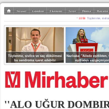
Siyaset
Gündem
Ekonomi
Terör
Dünya
Hayatın 
Kültür-Sanat
Bilim-Teknoloji
Gezi-Turizm
Spor
Misafir K
Tüylenme, sivilce ve saç dökülmesi
Nazlıaka: ''Ailede eşitlikten
bu sendroma işaret edebilir
eşitlikten vazgeçmiyor
''ALO UĞUR DOMBIR