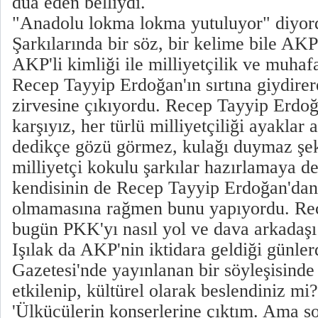
dua eden belliydi.
"Anadolu lokma lokma yutuluyor" diyordu
Şarkılarında bir söz, bir kelime bile AK
AKP'li kimliği ile milliyetçilik ve muhaf
Recep Tayyip Erdoğan'ın sırtına giydirer
zirvesine çıkıyordu. Recep Tayyip Erdoğa
karşıyız, her türlü milliyetçiliği ayaklar a
dedikçe gözü görmez, kulağı duymaz şe
milliyetçi kokulu şarkılar hazırlamaya d
kendisinin de Recep Tayyip Erdoğan'dan 
olmamasına rağmen bunu yapıyordu. Re
bugün PKK'yı nasıl yol ve dava arkadaşı
Işılak da AKP'nin iktidara geldiği günl
Gazetesi'nde yayınlanan bir söyleşisinde
etkilenip, kültürel olarak beslendiniz mi
'Ülkücülerin konserlerine çıktım. Ama so