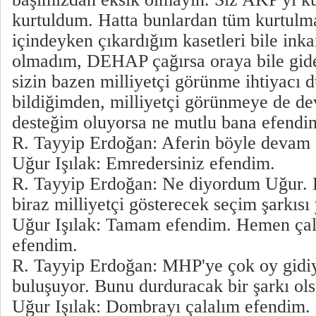
kurtuldum. Hatta bunlardan tüm kurtulma
içindeyken çıkardığım kasetleri bile ink
olmadım, DEHAP çağırsa oraya bile gi
sizin bazen milliyetçi görünme ihtiyacı
bildiğimden, milliyetçi görünmeye de d
desteğim oluyorsa ne mutlu bana efendi
R. Tayyip Erdoğan: Aferin böyle devam 
Uğur Işılak: Emredersiniz efendim.
R. Tayyip Erdoğan: Ne diyordum Uğur. H
biraz milliyetçi gösterecek seçim şarkıs
Uğur Işılak: Tamam efendim. Hemen çal
efendim.
R. Tayyip Erdoğan: MHP'ye çok oy gidi
buluşuyor. Bunu durduracak bir şarkı ols
Uğur Işılak: Dombrayı çalalım efendim.