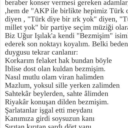
beraber konser vermesi gereken adamlar
,hem de "AKP ile birlikte hepimiz Türk 
diyen , "Türk diye bir ırk yok" diyen, "Tü
millet yok" bir partiye seçim müziği olar
Biz Uğur Işılak'a kendi "Bezmişim" isim
ederek son noktayı koyalım. Belki bede
duygusu tekrar canlanır:
Korkarım felaket hak bundan böyle
İblise dost olan kuldan bezmişim.
Nasıl mutlu olam viran halimden
Mazlum, yoksul sille yerken zalimden
Sahtekâr beylerden, sahte âlimden
Riyakâr konuşan dilden bezmişim.
Şarlatanlar işgal etti meydanı
Kanımıza girdi soysuzun kanı
Sırıtan kırıtan sardı dört yanı