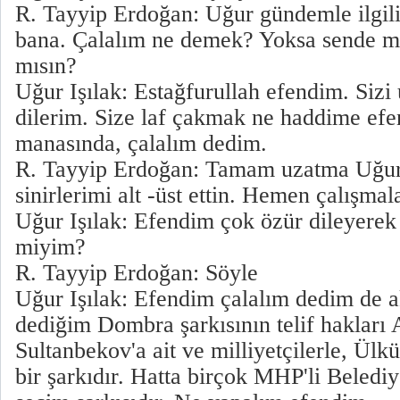
R. Tayyip Erdoğan: Uğur gündemle ilgili
bana. Çalalım ne demek? Yoksa sende mi
mısın?
Uğur Işılak: Estağfurullah efendim. Siz
dilerim. Size laf çakmak ne haddime ef
manasında, çalalım dedim.
R. Tayyip Erdoğan: Tamam uzatma Uğu
sinirlerimi alt -üst ettin. Hemen çalışmal
Uğur Işılak: Efendim çok özür dileyerek 
miyim?
R. Tayyip Erdoğan: Söyle
Uğur Işılak: Efendim çalalım dedim de a
dediğim Dombra şarkısının telif hakları
Sultanbekov'a ait ve milliyetçilerle, Ülk
bir şarkıdır. Hatta birçok MHP'li Beledi