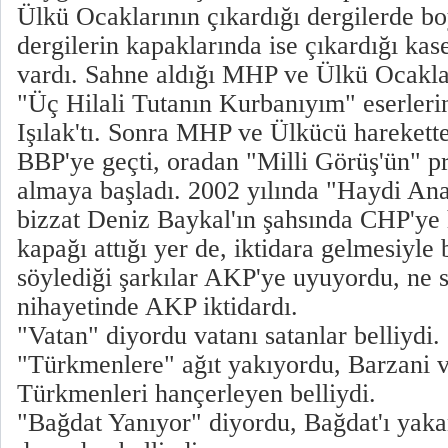
Ülkü Ocaklarının çıkardığı dergilerde bo
dergilerin kapaklarında ise çıkardığı kas
vardı. Sahne aldığı MHP ve Ülkü Ocakla
"Üç Hilali Tutanın Kurbanıyım" eserler
Işılak'tı. Sonra MHP ve Ülkücü harekett
BBP'ye geçti, oradan "Milli Görüş'ün" p
almaya başladı. 2002 yılında "Haydi Ana
bizzat Deniz Baykal'ın şahsında CHP'ye 
kapağı attığı yer de, iktidara gelmesiyle
söylediği şarkılar AKP'ye uyuyordu, ne 
nihayetinde AKP iktidardı.
"Vatan" diyordu vatanı satanlar belliydi.
"Türkmenlere" ağıt yakıyordu, Barzani ve 
Türkmenleri hançerleyen belliydi.
"Bağdat Yanıyor" diyordu, Bağdat'ı yak