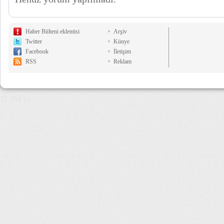
Haber Bülteni eklentisi
Arşiv
Twitter
Künye
Facebook
İletişim
RSS
Reklam
11,194 µs