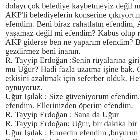
dolayı çok belediye kaybetmeyiz değil m
AKP'li belediyelerin konserine çıkıyoru
efendim. Beni biraz rahatlatın efendim,
yaşamaz değil mi efendim? Kabus olup r
AKP giderse ben ne yaparım efendim? B
gezdirmez beni inanın.
R. Tayyip Erdoğan :Senin rüyalarına giri
mu Uğur? Hadi fazla uzatma işine bak. 
etkisini azaltmak için seferber olduk. H
oynuyoruz.
Uğur Işılak : Size güveniyorum efendim.
efendim. Ellerinizden öperim efendim.
R. Tayyip Erdoğan : Sana da Uğur
R. Tayyip Erdoğan: Uğur, bir dakika bir 
Uğur Işılak : Emredin efendim ,buyurun