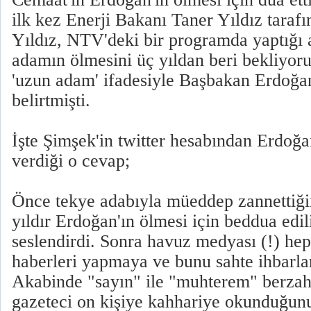
ilk kez Enerji Bakanı Taner Yıldız tarafın
Yıldız, NTV'deki bir programda yaptığı
adamın ölmesini üç yıldan beri bekliyoru
'uzun adam' ifadesiyle Başbakan Erdoğan'
belirtmişti.
İşte Şimşek'in twitter hesabından Erdoğan
verdiği o cevap;
Önce tekye adabıyla müeddep zannettiği
yıldır Erdoğan'ın ölmesi için beddua edi
seslendirdi. Sonra havuz medyası (!) hep
haberleri yapmaya ve bunu sahte ihbarlar
Akabinde "sayın" ile "muhterem" berzah
gazeteci on kişiye kahhariye okunduğunu