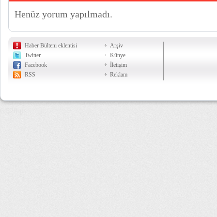
Henüz yorum yapılmadı.
Haber Bülteni eklentisi
Arşiv
Twitter
Künye
Facebook
İletişim
RSS
Reklam
6,520 µs