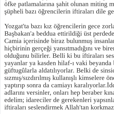
öfke patlamalarına şahit olunan miting m
şüpheli bazı öğrencilerin iftiraları dile get
Yozgat'ta bazı kız öğrencilerin gece zorla
Başbakan'a beddua ettirildiği üst perdede
Camia içerisinde biraz bulunmuş insanlar
hiçbirinin gerçeği yansıtmadığını ve birer
olduğunu bilirler. Belli ki bu iftiraları se
yayanlar ya kasden hilaf-ı vaki beyanda
güftugûlarla aldatılıyorlar. Belki de sins
sızmış/sızdırılmış kullanışlı kimselere ön
yaptırıp sonra da camiayı karalıyorlar.İdd
adlarını versinler, onları hep beraber kına
edelim; idareciler de gerekenleri yapsınl
iftiraları seslendirmek Allah'tan korkmazl