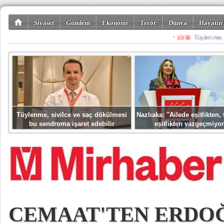
Siyaset
Gündem
Ekonomi
Terör
Dünya
Hayatın 
Kültür-Sanat
Bilim-Teknoloji
Gezi-Turizm
Spor
Misafir K
Tüylenme, sivilce ve saç dökülmesi
Nazlıaka: ''Ailede eşitlikten
bu sendroma işaret edebilir
eşitlikten vazgeçmiyor
CEMAAT'TEN ERDO