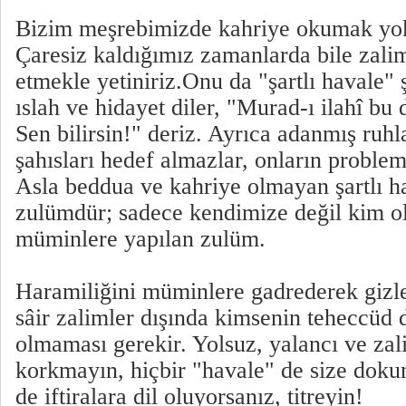
Bizim meşrebimizde kahriye okumak yokt
Çaresiz kaldığımız zamanlarda bile zalim
etmekle yetiniriz.Onu da "şartlı havale" 
ıslah ve hidayet diler, "Murad-ı ilahî bu
Sen bilirsin!" deriz. Ayrıca adanmış ruh
şahısları hedef almazlar, onların problemi
Asla beddua ve kahriye olmayan şartlı h
zulümdür; sadece kendimize değil kim ol
müminlere yapılan zulüm.
Haramiliğini müminlere gadrederek gizl
sâir zalimler dışında kimsenin teheccüd 
olmaması gerekir. Yolsuz, yalancı ve zal
korkmayın, hiçbir "havale" de size doku
de iftiralara dil oluyorsanız, titreyin!