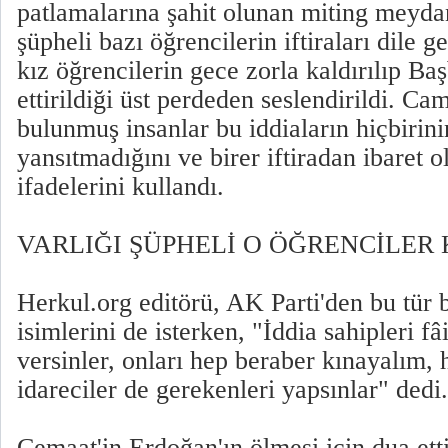
patlamalarına şahit olunan miting meydan
şüpheli bazı öğrencilerin iftiraları dile ge
kız öğrencilerin gece zorla kaldırılıp B
ettirildiği üst perdeden seslendirildi. Ca
bulunmuş insanlar bu iddiaların hiçbirini
yansıtmadığını ve birer iftiradan ibaret o
ifadelerini kullandı.
VARLIĞI ŞÜPHELİ O ÖĞRENCİLER 
Herkul.org editörü, AK Parti'den bu tür 
isimlerini de isterken, "İddia sahipleri fâi
versinler, onları hep beraber kınayalım, h
idareciler de gerekenleri yapsınlar" dedi.
Cemaat'in Erdoğan'ın ölmesi için dua ett