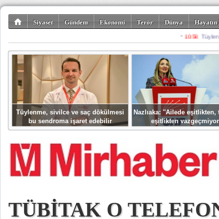
Siyaset
Gündem
Ekonomi
Terör
Dünya
Hayatın 
Kültür-Sanat
Bilim-Teknoloji
Gezi-Turizm
Spor
Misafir K
Tüylenme, sivilce ve saç dökülmesi
Nazlıaka: ''Ailede eşitlikten
bu sendroma işaret edebilir
eşitlikten vazgeçmiyor
TÜBİTAK O TELEFO