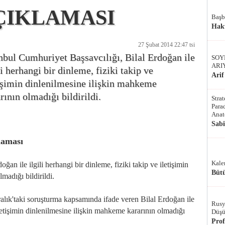
ÇIKLAMASI
Başb
Hak
27 Şubat 2014 22:47 tsi
nbul Cumhuriyet Başsavcılığı, Bilal Erdoğan ile
SOY
ARI
li herhangi bir dinleme, fiziki takip ve
Arif
işimin dinlenilmesine ilişkin mahkeme
rının olmadığı bildirildi.
Stra
Parad
Anat
Sab
laması
Kale
ğan ile ilgili herhangi bir dinleme, fiziki takip ve iletişimin
Bütü
madığı bildirildi.
alık'taki soruşturma kapsamında ifade veren Bilal Erdoğan ile
Rusy
 iletişimin dinlenilmesine ilişkin mahkeme kararının olmadığı
Düşü
Pro