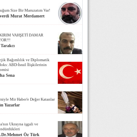
uğum Size Bir Maruzatım Var!
verdi Murat Merdamert
KIRIM VAHŞETİ DAMAR
YOR!!!
 Tarakcı
tejik Bağımlılık ve Diplomatik
oks: ABD-İsrail İlişkilerinin
omisi
iha Sena
miyle Mir Haber'e Değer Katanlar
n Yazarlar
a'nın Ukrayna işgali ve
ndürdükleri
f.Dr.Mehmet Öz Türk