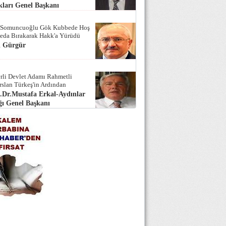
ları Genel Başkanı
 Somuncuoğlu Gök Kubbede Hoş
Seda Bırakarak Hakk'a Yürüdü
i Gürgür
rli Devlet Adamı Rahmetli
rslan Türkeş'in Ardından
.Dr.Mustafa Erkal-Aydınlar
ı Genel Başkanı