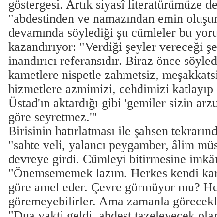
göstergesi. Artık siyasî literatürümüze d
"abdestinden ve namazından emin oluşun
devamında söylediği şu cümleler bu yoru
kazandırıyor: "Verdiği şeyler vereceği şe
inandırıcı referansıdır. Biraz önce söyl
kametlere nispetle zahmetsiz, meşakkats
hizmetlere azmimizi, cehdimizi katlayıp
Üstad'ın aktardığı gibi 'gemiler sizin arz
göre seyretmez.'"
Birisinin hatırlatması ile şahsen tekrarı
"sahte veli, yalancı peygamber, âlim müs
devreye girdi. Cümleyi bitirmesine imkâ
"Önemsememek lazım. Herkes kendi kara
göre amel eder. Çevre görmüyor mu? Hep
göremeyebilirler. Ama zamanla görecekle
"Dua vakti geldi, abdest tazeleyecek olan