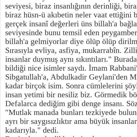
seviyesi, biraz insanlığının derinliği, bir
biraz hüsn-ü akıbetin neler vaat ettiğini 
gerçek insanî değerleri üns billah'a bağl
seviyesinde bunu temsil eden peygamberl
billah'a gelmiyorlar diye ölüp ölüp dirilm
Sırasıyla evliya, asfiya, mukarrabîn. Zill
insanlar duymuş aynı sıkıntıları." Burad
bildiği nice isimler saydı. İmam Rabban
Sibgatullah'a, Abdulkadir Geylani'den
kadar birçok isim. Sonra cümlelerini şö
insan yetimi bir nesiliz biz. Görmedik böy
Defalarca dediğim gibi denge insanı. Sö
"Mutlak manada bunları tezkiyede bulun
ayrı bir saygısızlıktır ama büyük insanla
kadarıyla." dedi.