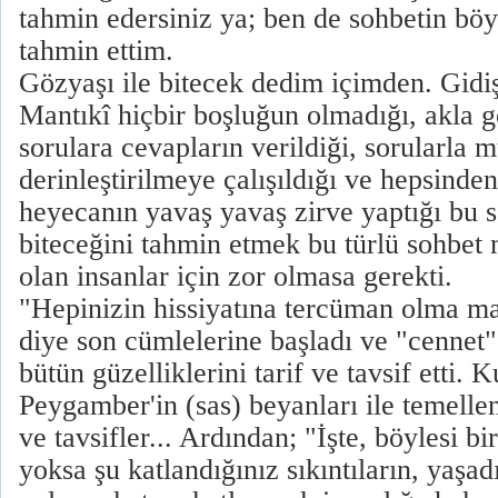
tahmin edersiniz ya; ben de sohbetin böyl
tahmin ettim.
Gözyaşı ile bitecek dedim içimden. Gidiş
Mantıkî hiçbir boşluğun olmadığı, akla
sorulara cevapların verildiği, sorularla 
derinleştirilmeye çalışıldığı ve hepsinde
heyecanın yavaş yavaş zirve yaptığı bu s
biteceğini tahmin etmek bu türlü sohbet 
olan insanlar için zor olmasa gerekti.
"Hepinizin hissiyatına tercüman olma ma
diye son cümlelerine başladı ve "cennet"
bütün güzelliklerini tarif ve tavsif etti. K
Peygamber'in (sas) beyanları ile temellend
ve tavsifler... Ardından; "İşte, böylesi b
yoksa şu katlandığınız sıkıntıların, yaşa