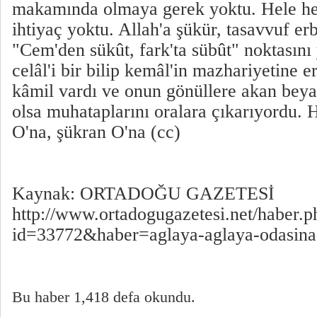
makamında olmaya gerek yoktu. Hele he
ihtiyaç yoktu. Allah'a şükür, tasavvuf er
"Cem'den sükût, fark'ta sübût" noktasını
celâl'i bir bilip kemâl'in mazhariyetine e
kâmil vardı ve onun gönüllere akan bey
olsa muhataplarını oralara çıkarıyordu.
O'na, şükran O'na (cc)
Kaynak: ORTADOĞU GAZETESİ
http://www.ortadogugazetesi.net/haber.p
id=33772&haber=aglaya-aglaya-odasina-
Bu haber 1,418 defa okundu.