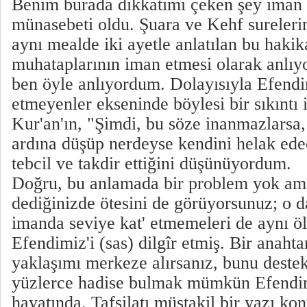
Benim burada dikkatimi çeken şey iman 
münasebeti oldu. Şuara ve Kehf surele
aynı mealde iki ayetle anlatılan bu hakik
muhataplarının iman etmesi olarak anlı
ben öyle anlıyordum. Dolayısıyla Efendi
etmeyenler ekseninde böylesi bir sıkıntı i
Kur'an'ın, "Şimdi, bu söze inanmazlarsa
ardına düşüp nerdeyse kendini helak ede
tebcil ve takdir ettiğini düşünüyordum.
Doğru, bu anlamada bir problem yok ama
dediğinizde ötesini de görüyorsunuz; o 
imanda seviye kat' etmemeleri de aynı ö
Efendimiz'i (sas) dilgîr etmiş. Bir anaht
yaklaşımı merkeze alırsanız, bunu deste
yüzlerce hadise bulmak mümkün Efendim
hayatında. Tafsilatı müstakil bir yazı ko