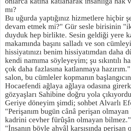
onlarca katına katlanarak insanlığa hak 
mı?
Bu uğurda yaptığınız hizmetlere hiçbir ş
devam etmek mi?" Gür sesle birisinin "ik
duyduk hep birlikte. Sesin geldiği yere ka
makamında başını salladı ve son cümleyi 
hissiyatınızı benim hissiyatımdan daha
kendi namıma söyleyeyim; şu sıkıntılı h
çok daha fazlasına katlanmaya hazırım."
salon, bu cümleler kopmanın başlangıcını 
Hocaefendi ağlaya ağlaya odasına girerk
gözyaşları Sahibine doğru yola çıkıyordu
Geriye döneyim şimdi; sohbet Alvarlı Efe
"Perişanım bugün cânâ perişan olmayan 
kadrini cevher fürûşân olmayan bilmez." d
"İnsanın böyle ahvâl karşısında perişan 