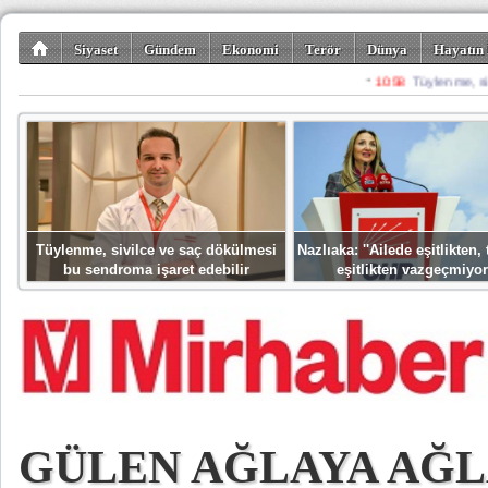
Siyaset
Gündem
Ekonomi
Terör
Dünya
Hayatın 
Kültür-Sanat
Bilim-Teknoloji
Gezi-Turizm
Spor
Misafir K
Tüylenme, sivilce ve saç dökülmesi
Nazlıaka: ''Ailede eşitlikten
bu sendroma işaret edebilir
eşitlikten vazgeçmiyor
GÜLEN AĞLAYA AĞL