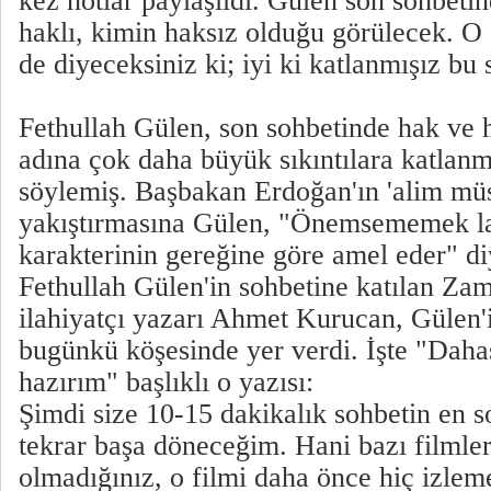
kez notlar paylaşıldı. Gülen son sohbeti
haklı, kimin haksız olduğu görülecek. O 
de diyeceksiniz ki; iyi ki katlanmışız bu s
Fethullah Gülen, son sohbetinde hak ve 
adına çok daha büyük sıkıntılara katlan
söylemiş. Başbakan Erdoğan'ın 'alim mü
yakıştırmasına Gülen, "Önemsememek l
karakterinin gereğine göre amel eder" d
Fethullah Gülen'in sohbetine katılan Za
ilahiyatçı yazarı Ahmet Kurucan, Gülen'
bugünkü köşesinde yer verdi. İşte "Dah
hazırım" başlıklı o yazısı:
Şimdi size 10-15 dakikalık sohbetin en 
tekrar başa döneceğim. Hani bazı filmler 
olmadığınız, o filmi daha önce hiç izlem