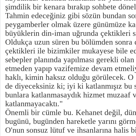
şimdilik bir kenara bırakıp sohbete döne
Tahmin edeceğiniz gibi sözün bundan son
peygamberler olmak üzere günümüze ka
büyüklerin din-iman uğrunda çektikleri sık
Oldukça uzun süren bu bölümden sonra d
çektikleri ile bizimkiler mukayese bile 
sebepler planında yapılması gerekli olan 
etmeden yapıp vazifemize devam etmeliy
haklı, kimin haksız olduğu görülecek. O 
de diyeceksiniz ki; iyi ki katlanmışız bu 
bunlara katlanmasaydık hizmet muzaaf 
katlanmayacaktı."
Önemli bir cümle bu. Kehanet değil, dün
bugünü, bugünden hareketle yarını görmen
O'nun sonsuz lütuf ve ihsanlarına halis b