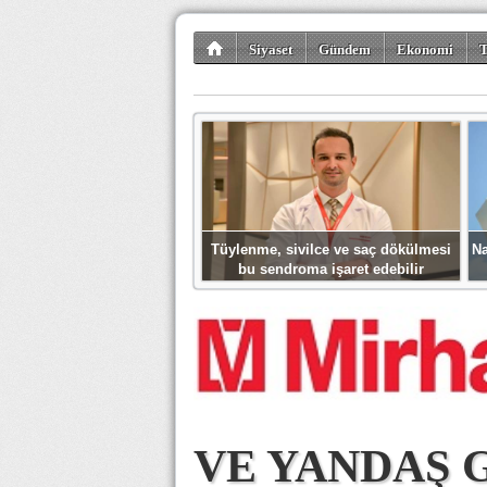
Siyaset
Gündem
Ekonomi
T
Kültür-Sanat
Bilim-Teknoloji
Gezi-Tu
Tüylenme, sivilce ve saç dökülmesi
Na
bu sendroma işaret edebilir
VE YANDAŞ 