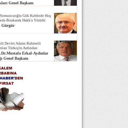
ları Genel Başkanı
 Somuncuoğlu Gök Kubbede Hoş
Seda Bırakarak Hakk'a Yürüdü
i Gürgür
rli Devlet Adamı Rahmetli
rslan Türkeş'in Ardından
.Dr.Mustafa Erkal-Aydınlar
ı Genel Başkanı