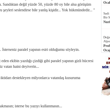
Ocak
. Sandıktan değil yüzde 50, yüzde 80 oy bile alsa görüşüm
 şeyleri seslendirse bile yanlış kişidir... Yok hükmündedir... "
Sadi
Bir 
Nur
Değe
Alpa
Prof
n. İsterseniz paralel yapının esiri olduğumu söyleyin.
Ocağ
t eden ekibin yazdığı çizdiği gibi paralel yapının gizli hücresi
niz vatan haini deyiverin...
 iktidarı destekleyen milyonlarca vatandaş kusuruma
masın; isterse bu yazıyı kullanmasın...