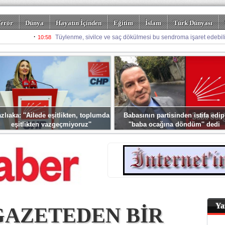
erör
Dünya
Hayatın İçinden
Eğitim
İslam
Türk Dünyası
rizm
Spor
Misafir Kalem
Foto Galeriler
zlıaka: ''Ailede eşitlikten, toplumda
Babasının partisinden istifa edip
eşitlikten vazgeçmiyoruz''
''baba ocağına döndüm'' dedi
Ya
GAZETEDEN BİR