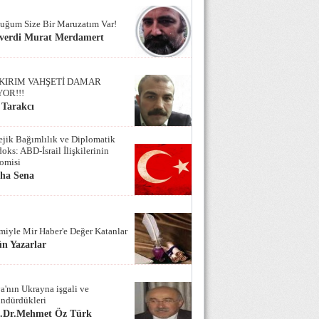
uğum Size Bir Maruzatım Var!
verdi Murat Merdamert
KIRIM VAHŞETİ DAMAR
YOR!!!
 Tarakcı
tejik Bağımlılık ve Diplomatik
oks: ABD-İsrail İlişkilerinin
omisi
iha Sena
miyle Mir Haber'e Değer Katanlar
n Yazarlar
a'nın Ukrayna işgali ve
ndürdükleri
f.Dr.Mehmet Öz Türk