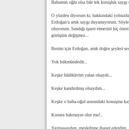
Babamın oğlu olsa bile tek kuruşluk sayg
O yüzden diyorum ki, hakkındaki yolsuzlu
Erdoğan'a artık saygı duyamıyorum. Söyled
oluyorum. Sandığı işaret etmesini hiç öne
görüşüm değişmez...
Benim için Erdoğan, artık doğru şeyleri sesle
Yok hükmündedir...
Keşke bildiklerim yalan olsaydı...
Keşke kandırılmış olsaydım...
Keşke o baba-oğul arasındaki konuşma ka
Kusura bakmayın olur mu!..
Yazmasaydım, mesleğime ihanet ederdim..