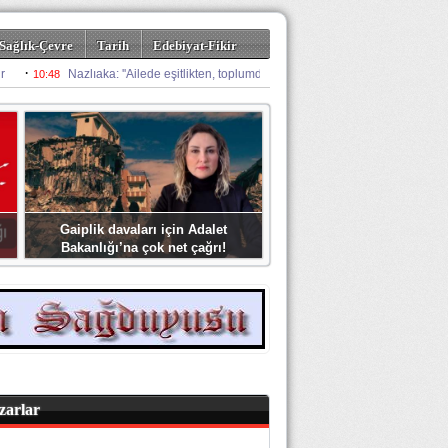
Sağlık-Çevre
Tarih
Edebiyat-Fikir
Gaiplik davaları için Adalet
Bakanlığı’na çok net çağrı!
zarlar