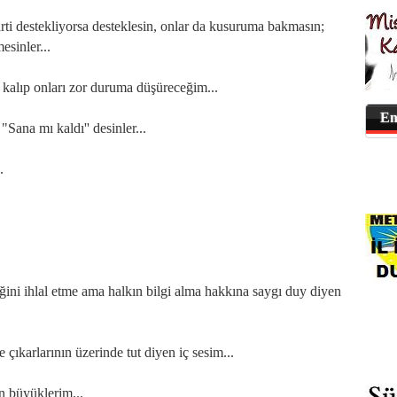
ti destekliyorsa desteklesin, onlar da kusuruma bakmasın;
esinler...
 kalıp onları zor duruma düşüreceğim...
En
Sana mı kaldı'' desinler...
.
ğini ihlal etme ama halkın bilgi alma hakkına saygı duy diyen
çıkarlarının üzerinde tut diyen iç sesim...
n büyüklerim...