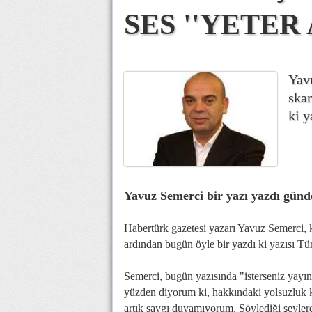
SES ''YETER 
Yavu
skan
ki y
Yavuz Semerci bir yazı yazdı gün
Habertürk gazetesi yazarı Yavuz Semerci, k
ardından bugün öyle bir yazdı ki yazısı T
Semerci, bugün yazısında "isterseniz yayı
yüzden diyorum ki, hakkındaki yolsuzluk 
artık saygı duyamıyorum. Söylediği şeyler