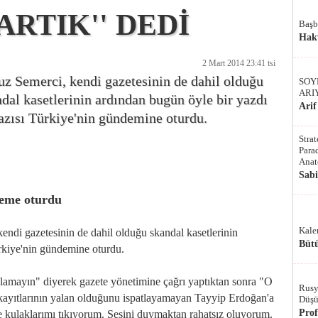
ARTIK'' DEDİ
Başb
Hak
2 Mart 2014 23:41 tsi
z Semerci, kendi gazetesinin de dahil olduğu
SOY
ARI
dal kasetlerinin ardından bugün öyle bir yazdı
Arif
azısı Türkiye'nin gündemine oturdu.
Stra
Parad
Anat
Sab
deme oturdu
Kale
endi gazetesinin de dahil olduğu skandal kasetlerinin
Bütü
ürkiye'nin gündemine oturdu.
nlamayın" diyerek gazete yönetimine çağrı yaptıktan sonra "O
Rusy
kayıtlarının yalan olduğunu ispatlayamayan Tayyip Erdoğan'a
Düşü
Pro
e kulaklarımı tıkıyorum. Sesini duymaktan rahatsız oluyorum.