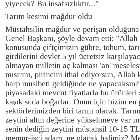
yiyecek? Bu insafsızlıktır..."
Tarım kesimi mağdur oldu
Müstahsilin mağdur ve perişan olduğuna
Genel Başkanı, şöyle devam etti: "Allah 
konusunda çiftçimizin gübre, tohum, tarı
girdilerini devlet 5 yıl ücretsiz karşılaya
olmayan milletin aç kalması 'an' meseles
mısırını, pirincini ithal ediyorsun, Allah
harp musibeti geldiğinde ne yapacaksın?
piyasadaki mevcut fiyatlarla bu ürünleri 
kaşık suda boğarlar. Onun için bizim en
sektörlerimizden biri tarım olacak. Tarı
zeytini altın değerine yükseltmeye var
senin dediğin zeytini müstahsil 10-15 TL'
memur-işçi adam, ne olacak halimiz? M