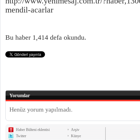
http://www.yenimesaj.com.tr/?haber,13
mendil-acarlar
Bu haber 1,414 defa okundu.
Yorumlar
Henüz yorum yapılmadı.
Haber Bülteni eklentisi
Arşiv
Twitter
Künye