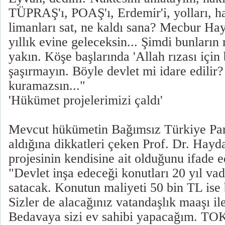
TÜPRAŞ'ı, POAŞ'ı, Erdemir'i, yolları, h
limanları sat, ne kaldı sana? Mecbur Ha
yıllık evine geleceksin... Şimdi bunları
yakın. Köşe başlarında 'Allah rızası için 
şaşırmayın. Böyle devlet mi idare edilir?
kuramazsın..."
'Hükümet projelerimizi çaldı'
Mevcut hükümetin Bağımsız Türkiye Parti
aldığına dikkatleri çeken Prof. Dr. Hay
projesinin kendisine ait olduğunu ifade 
"Devlet inşa edeceği konutları 20 yıl va
satacak. Konutun maliyeti 50 bin TL ise b
Sizler de alacağınız vatandaşlık maaşı i
Bedavaya sizi ev sahibi yapacağım. TOK