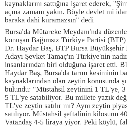
kaynaklarını sattığına işaret ederek, "Şi
açma zamanı yakın. Böyle devlet mi idare
baraka dahi kuramazsın" dedi
Bursa'da Mütareke Meydanı'nda düzenle
konuşan Bağımsız Türkiye Partisi (BTP)
Dr. Haydar Baş, BTP Bursa Büyükşehir 
Adayı Şevket Tamaç'ın Türkiye'nin nadir
insanlarından biri olduğuna işaret etti. B
Haydar Baş, Bursa'da tarım kesiminin baş
kaynaklarından olan zeytin konusunda ş
bulundu: "Müstahsil zeytinini 1 TL'ye, 3
5 TL'ye satabiliyor. Bu millete yazık değ
TL'ye zeytin satılır mı? Aynı zeytin piya
satılıyor. Müstahsil şeftalinin kilosunu 4
Vatandaş 4-5 liraya yiyor. Peki köylü, fa