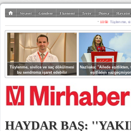
Siyaset
Gündem
Ekonomi
Terör
Dünya
Hayatın 
Kültür-Sanat
Bilim-Teknoloji
Gezi-Turizm
Spor
Misafir K
Tüylenme, sivilce ve saç dökülmesi
Nazlıaka: ''Ailede eşitlikten
bu sendroma işaret edebilir
eşitlikten vazgeçmiyor
HAYDAR BAŞ: ''YAK