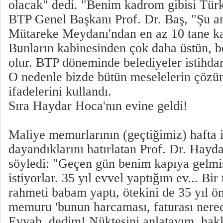
olacak" dedi. "Benim kadrom gibisi Tür
BTP Genel Başkanı Prof. Dr. Baş, "Şu 
Mütareke Meydanı'ndan en az 10 tane kab
Bunların kabinesinden çok daha üstün, be
olur. BTP döneminde belediyeler istihda
O nedenle bizde bütün meselelerin çözüm
ifadelerini kullandı.
Sıra Haydar Hoca'nın evine geldi!
Maliye memurlarının (geçtiğimiz) hafta 
dayandıklarını hatırlatan Prof. Dr. Hayda
söyledi: "Geçen gün benim kapıya gelmiş
istiyorlar. 35 yıl evvel yaptığım ev... Bir
rahmeti babam yaptı, ötekini de 35 yıl ö
memuru 'bunun harcaması, faturası nered
Eyvah, dedim! Nüktesini anlatayım, hak