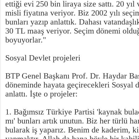
ettiği evi 250 bin liraya size sattı. 20 y
misli fiyatına veriyor. Biz 2002 yılı se
bunları yazıp anlattık. Dahası vatandaşlı
30 TL maaş veriyor. Seçim dönemi olduğ
boyuyorlar."
Sosyal Devlet projeleri
BTP Genel Başkanı Prof. Dr. Haydar Baş, 
döneminde hayata geçirecekleri Sosyal d
anlattı. İşte o projeler:
1. Bağımsız Türkiye Partisi 'kaynak bul
mı' bunları artık unutun. Biz her türlü 
bularak iş yaparız. Benim de kaderim, 
yapmaktır. Allah da bana böyle bir kabili