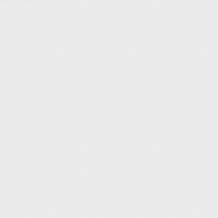
13,547 µs