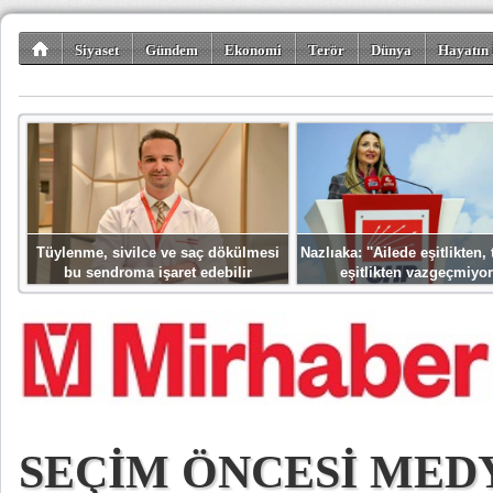
Siyaset
Gündem
Ekonomi
Terör
Dünya
Hayatın 
Kültür-Sanat
Bilim-Teknoloji
Gezi-Turizm
Spor
Misafir K
Tüylenme, sivilce ve saç dökülmesi
Nazlıaka: ''Ailede eşitlikten
bu sendroma işaret edebilir
eşitlikten vazgeçmiyor
SEÇİM ÖNCESİ MED