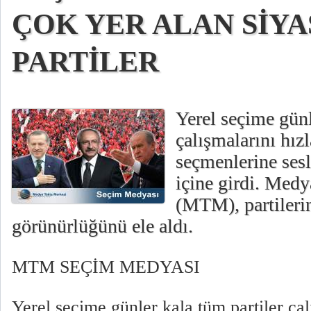
ÇOK YER ALAN SİYA
PARTİLER
Yerel seçime günl
çalışmalarını hızl
seçmenlerine sesl
içine girdi. Med
(MTM), partiler
görünürlüğünü ele aldı.
MTM SEÇİM MEDYASI
Yerel seçime günler kala tüm partiler çal