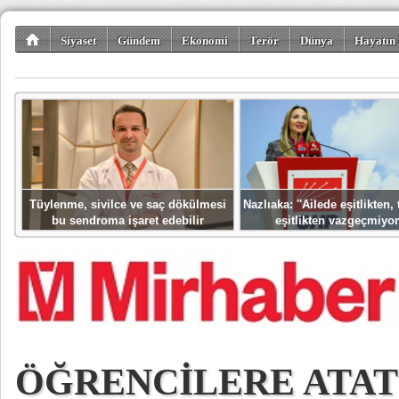
Siyaset
Gündem
Ekonomi
Terör
Dünya
Hayatın 
Kültür-Sanat
Bilim-Teknoloji
Gezi-Turizm
Spor
Misafir K
Tüylenme, sivilce ve saç dökülmesi
Nazlıaka: ''Ailede eşitlikten
bu sendroma işaret edebilir
eşitlikten vazgeçmiyor
ÖĞRENCİLERE ATA