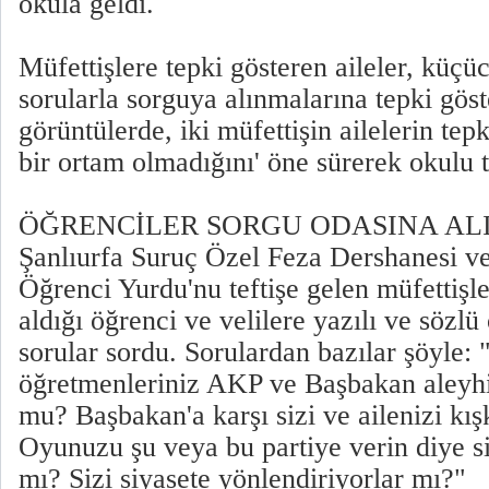
okula geldi.
Müfettişlere tepki gösteren aileler, küçü
sorularla sorguya alınmalarına tepki göste
görüntülerde, iki müfettişin ailelerin tepk
bir ortam olmadığını' öne sürerek okulu t
ÖĞRENCİLER SORGU ODASINA AL
Şanlıurfa Suruç Özel Feza Dershanesi 
Öğrenci Yurdu'nu teftişe gelen müfettişle
aldığı öğrenci ve velilere yazılı ve sözlü
sorular sordu. Sorulardan bazılar şöyle
öğretmenleriniz AKP ve Başbakan aleyhi
mu? Başbakan'a karşı sizi ve ailenizi kış
Oyunuzu şu veya bu partiye verin diye si
mı? Sizi siyasete yönlendiriyorlar mı?"