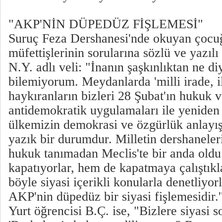
"AKP'NİN DÜPEDÜZ FİŞLEMESİ"
Suruç Feza Dershanesi'nde okuyan çocuğ
müfettişlerinin sorularına sözlü ve yazıl
N.Y. adlı veli: "İnanın şaşkınlıktan ne d
bilemiyorum. Meydanlarda 'milli irade, i
haykıranların bizleri 28 Şubat'ın hukuk 
antidemokratik uygulamaları ile yeniden
ülkemizin demokrasi ve özgürlük anlayış
yazık bir durumdur. Milletin dershaneler
hukuk tanımadan Meclis'te bir anda oldu 
kapatıyorlar, hem de kapatmaya çalıştıkl
böyle siyasi içerikli konularla denetliyo
AKP'nin düpedüz bir siyasi fişlemesidir.'
Yurt öğrencisi B.Ç. ise, "Bizlere siyasi s