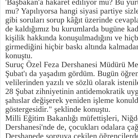
'Başbakan'a hakaret ediliyor mu? Bu yurt'
mu? Yapılıyorsa hangi siyasi partiye sizle
gibi soruları sorup kâğıt üzerinde cevapl
de kaldığımız bu kurumlarda bugüne kada
kişilik hakkında konuşulmadığını ve hiçbi
girmediğini hiçbir baskı altında kalmadan
konuştu.
Suruç Özel Feza Dershanesi Müdürü Meh
Şubat'ı da yaşadım gördüm. Bugün öğren
velilerinden yazılı ve sözlü olarak istenil
28 Şubat zihniyetinin antidemokratik uy
şahıslar değişerek yeniden işleme konul
göstergesidir." şeklinde konuştu.
Milli Eğitim Bakanlığı müfettişleri, Niğd
Dershanesi'nde de, çocukları odalara çağ
Dershanede sorguya çekilen öğrenciler