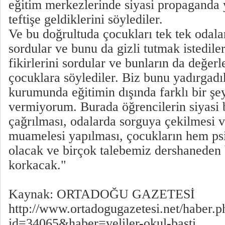
eğitim merkezlerinde siyasi propaganda 
teftişe geldiklerini söylediler.
Ve bu doğrultuda çocukları tek tek odalar
sordular ve bunu da gizli tutmak istedile
fikirlerini sordular ve bunların da değerl
çocuklara söylediler. Biz bunu yadırgadı
kurumunda eğitimin dışında farklı bir şe
vermiyorum. Burada öğrencilerin siyasi b
çağrılması, odalarda sorguya çekilmesi 
muamelesi yapılması, çocukların hem ps
olacak ve birçok talebemiz dershaneden
korkacak."
Kaynak: ORTADOĞU GAZETESİ
http://www.ortadogugazetesi.net/haber.p
id=34065&haber=veliler-okul-basti