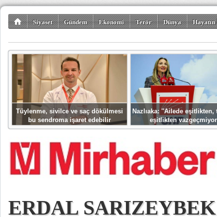
Siyaset
Gündem
Ekonomi
Terör
Dünya
Hayatın 
Kültür-Sanat
Bilim-Teknoloji
Gezi-Turizm
Spor
Misafir K
Tüylenme, sivilce ve saç dökülmesi
Nazlıaka: ''Ailede eşitlikten
bu sendroma işaret edebilir
eşitlikten vazgeçmiyor
ERDAL SARIZEYBEK