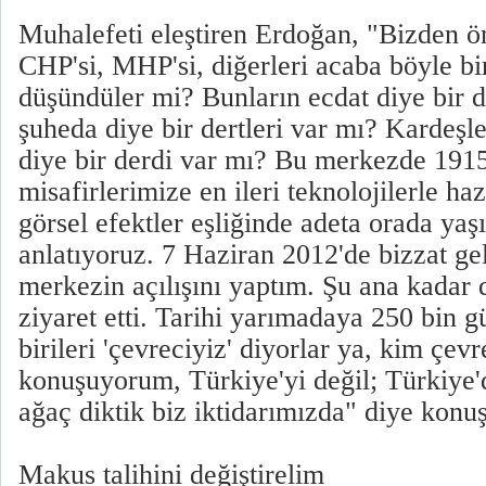
Muhalefeti eleştiren Erdoğan, "Bizden ön
CHP'si, MHP'si, diğerleri acaba böyle bi
düşündüler mi? Bunların ecdat diye bir d
şuheda diye bir dertleri var mı? Kardeşle
diye bir derdi var mı? Bu merkezde 191
misafirlerimize en ileri teknolojilerle haz
görsel efektler eşliğinde adeta orada yaş
anlatıyoruz. 7 Haziran 2012'de bizzat g
merkezin açılışını yaptım. Şu ana kadar 
ziyaret etti. Tarihi yarımadaya 250 bin gü
birileri 'çevreciyiz' diyorlar ya, kim çev
konuşuyorum, Türkiye'yi değil; Türkiye'
ağaç diktik biz iktidarımızda" diye konuş
Makus talihini değiştirelim