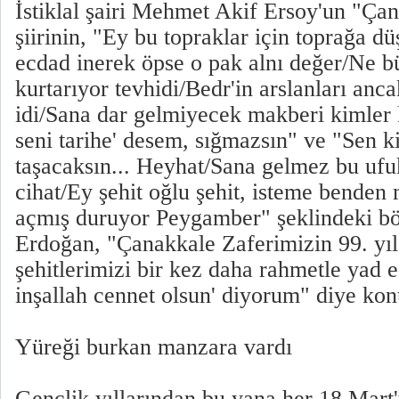
İstiklal şairi Mehmet Akif Ersoy'un "Çan
şiirinin, "Ey bu topraklar için toprağa 
ecdad inerek öpse o pak alnı değer/Ne b
kurtarıyor tevhidi/Bedr'in arslanları anc
idi/Sana dar gelmiyecek makberi kimler
seni tarihe' desem, sığmazsın" ve "Sen k
taşacaksın... Heyhat/Sana gelmez bu ufu
cihat/Ey şehit oğlu şehit, isteme bende
açmış duruyor Peygamber" şeklindeki b
Erdoğan, "Çanakkale Zaferimizin 99. yı
şehitlerimizi bir kez daha rahmetle yad 
inşallah cennet olsun' diyorum" diye kon
Yüreği burkan manzara vardı
Gençlik yıllarından bu yana her 18 Mart'