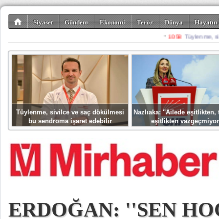
Siyaset
Gündem
Ekonomi
Terör
Dünya
Hayatın 
Kültür-Sanat
Bilim-Teknoloji
Gezi-Turizm
Spor
Misafir K
Tüylenme, sivilce ve saç dökülmesi
Nazlıaka: ''Ailede eşitlikten
bu sendroma işaret edebilir
eşitlikten vazgeçmiyor
ERDOĞAN: ''SEN HO