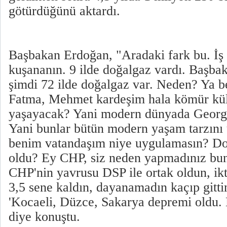
götürdüğünü aktardı.
Başbakan Erdoğan, "Aradaki fark bu. İş b
kuşananın. 9 ilde doğalgaz vardı. Başba
şimdi 72 ilde doğalgaz var. Neden? Ya 
Fatma, Mehmet kardeşim hala kömür küll
yaşayacak? Yani modern dünyada George,
Yani bunlar bütün modern yaşam tarzını
benim vatandaşım niye uygulamasın? Doğ
oldu? Ey CHP, siz neden yapmadınız bu
CHP'nin yavrusu DSP ile ortak oldun, ikt
3,5 sene kaldın, dayanamadın kaçıp gitti
'Kocaeli, Düzce, Sakarya depremi oldu. B
diye konuştu.