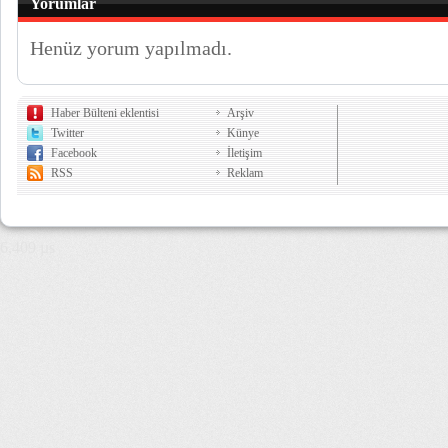
Yorumlar
Henüz yorum yapılmadı.
Haber Bülteni eklentisi
Arşiv
Twitter
Künye
Facebook
İletişim
RSS
Reklam
6,409 µs