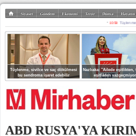
Siyaset
Gündem
Ekonomi
Terör
Dünya
Hayatın 
Kültür-Sanat
Bilim-Teknoloji
Gezi-Turizm
Spor
Misafir K
Tüylenme, sivilce ve saç dökülmesi
Nazlıaka: ''Ailede eşitlikten
bu sendroma işaret edebilir
eşitlikten vazgeçmiyor
ABD RUSYA'YA KIRI