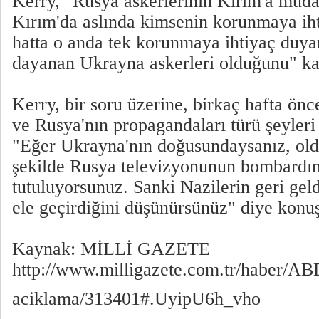
Kerry, "Rusya askerlerinin Kırım'a müdah
Kırım'da aslında kimsenin korunmaya iht
hatta o anda tek korunmaya ihtiyaç duyan
dayanan Ukrayna askerleri olduğunu" ka
Kerry, bir soru üzerine, birkaç hafta ön
ve Rusya'nın propagandaları türü şeyler
"Eğer Ukrayna'nın doğusundaysanız, oldu
şekilde Rusya televizyonunun bombardı
tutuluyorsunuz. Sanki Nazilerin geri gel
ele geçirdiğini düşünürsünüz" diye konuş
Kaynak: MİLLİ GAZETE
http://www.milligazete.com.tr/haber/A
aciklama/313401#.UyipU6h_vho