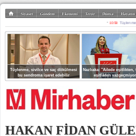
Siyaset
Gündem
Ekonomi
Terör
Dünya
Hayatın 
Kültür-Sanat
Bilim-Teknoloji
Gezi-Turizm
Spor
Misafir K
Tüylenme, sivilce ve saç dökülmesi
Nazlıaka: ''Ailede eşitlikten
bu sendroma işaret edebilir
eşitlikten vazgeçmiyor
HAKAN FİDAN GÜLEN