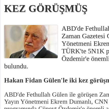
KEZ GÖRÜŞMÜŞ
ABD'de Fethullah
Zaman Gazetesi 
Yönetmeni Ekre
TÜRK'te 5N1K p
Özdemir'e önemli
bulundu.
Hakan Fidan Gülen'le iki kez görüş
ABD'de Fethullah Gülen ile görüşen Za
Yayın Yönetmeni Ekrem Dumanlı, CN
programında Cüneyt Özdemir'e önemli a