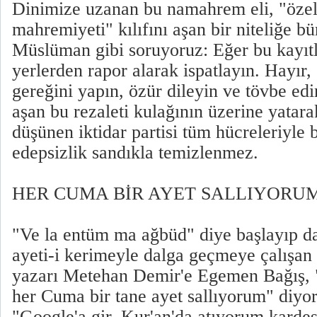
Dinimize uzanan bu namahrem eli, "özel
mahremiyeti" kılıfını aşan bir niteliğe b
Müslüman gibi soruyoruz: Eğer bu kayıtla
yerlerden rapor alarak ispatlayın. Hayır,
gereğini yapın, özür dileyin ve tövbe e
aşan bu rezaleti kulağının üzerine yatara
düşünen iktidar partisi tüm hücreleriyle b
edepsizlik sandıkla temizlenmez.
HER CUMA BİR AYET SALLIYORU
"Ve la entüm ma ağbüd" diye başlayıp d
ayeti-i kerimeyle dalga geçmeye çalışan 
yazarı Metehan Demir'e Egemen Bağış,
her Cuma bir tane ayet sallıyorum" diyor
"Google'a gir, Kur'an'da atıyorum kardeş