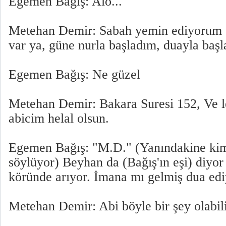
Egemen Bağış: Alo...
Metehan Demir: Sabah yemin ediyorum ş
var ya, güne nurla başladım, duayla baş
Egemen Bağış: Ne güzel
Metehan Demir: Bakara Suresi 152, Ve le
abicim helal olsun.
Egemen Bağış: "M.D." (Yanındakine ki
söylüyor) Beyhan da (Bağış'ın eşi) diyor
köründe arıyor. İmana mı gelmiş dua edi
Metehan Demir: Abi böyle bir şey olabil