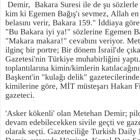
Demir, Bakara Suresi ile de şu sözlerle
kim ki Egemen Bağış'ı sevmez, Allah e
belasını verir, Bakara 159." İddiaya gör
"Bu Bakara iyi ya!" sözlerine Egemen Ba
"Makara makara!" cevabını veriyor. Me
ilginç bir portre; Bir dönem İsrail'de çı
Gazetesi'nin Türkiye muhabirliğini yaptı
toplantılarına kimin/kimlerin katılacağın
Başkent'in "kulağı delik" gazetecilerinde
kimilerine göre, MİT müsteşarı Hakan Fi
gazeteci.
'Asker kökenli' olan Metehan Demir; pil
devam edebilecekken sivile geçti ve gaze
olarak seçti. Gazeteciliğe Turkish Dail