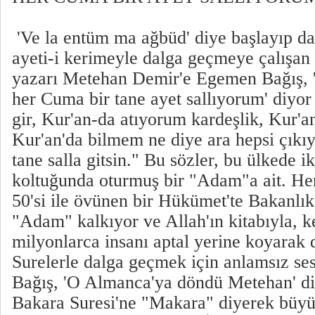
'Ve la entüm ma ağbüd' diye başlayıp da
ayeti-i kerimeyle dalga geçmeye çalışan 
yazarı Metehan Demir'e Egemen Bağış, 
her Cuma bir tane ayet sallıyorum' diyor
gir, Kur'an-da atıyorum kardeşlik, Kur'a
Kur'an'da bilmem ne diye ara hepsi çıkı
tane salla gitsin." Bu sözler, bu ülkede i
koltuğunda oturmuş bir "Adam"a ait. He
50'si ile övünen bir Hükümet'te Bakanlık
"Adam" kalkıyor ve Allah'ın kitabıyla, k
milyonlarca insanı aptal yerine koyarak 
Surelerle dalga geçmek için anlamsız ses
Bağış, 'O Almanca'ya döndü Metehan' di
Bakara Suresi'ne "Makara" diyerek büyü