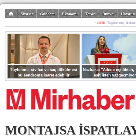
Siyaset
Gündem
Ekonomi
Terör
Dünya
Hayatın 
Kültür-Sanat
Bilim-Teknoloji
Gezi-Turizm
Spor
Misafir K
Tüylenme, sivilce ve saç dökülmesi
Nazlıaka: ''Ailede eşitlikten
bu sendroma işaret edebilir
eşitlikten vazgeçmiyor
MONTAJSA İSPATLAY