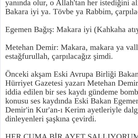
yanında olur, o Allah'tan her istediğini a
Bakara iyi ya. Tövbe ya Rabbim, çarpıla
Egemen Bağış: Makara iyi (Kahkaha atıy
Metehan Demir: Makara, makara ya vall
estağfurullah, çarpılacağız şimdi.
Önceki akşam Eski Avrupa Birliği Baka
Hürriyet Gazetesi yazarı Metehan Demir 
iddia edilen bir ses kaydı gündeme bomb
konusu ses kaydında Eski Bakan Egeme
Demir'in Kur'an-ı Kerim ayetleriyle dal
dinleyenleri şaşkına çevirdi.
HER CUMA BİR AYET SALLIYORU