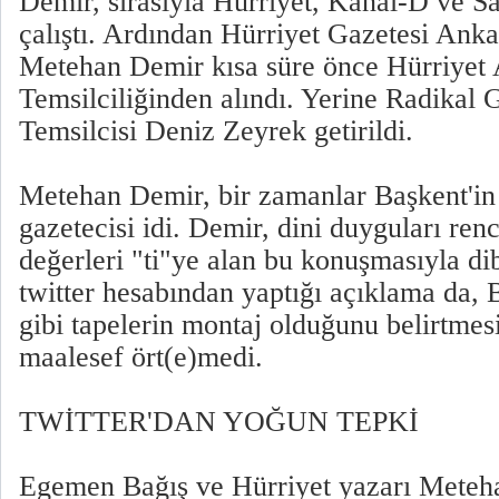
Demir, sırasıyla Hürriyet, Kanal-D ve S
çalıştı. Ardından Hürriyet Gazetesi Anka
Metehan Demir kısa süre önce Hürriyet
Temsilciliğinden alındı. Yerine Radikal 
Temsilcisi Deniz Zeyrek getirildi.
Metehan Demir, bir zamanlar Başkent'in ha
gazetecisi idi. Demir, dini duyguları ren
değerleri "ti"ye alan bu konuşmasıyla di
twitter hesabından yaptığı açıklama da,
gibi tapelerin montaj olduğunu belirtmesi
maalesef ört(e)medi.
TWİTTER'DAN YOĞUN TEPKİ
Egemen Bağış ve Hürriyet yazarı Meteh