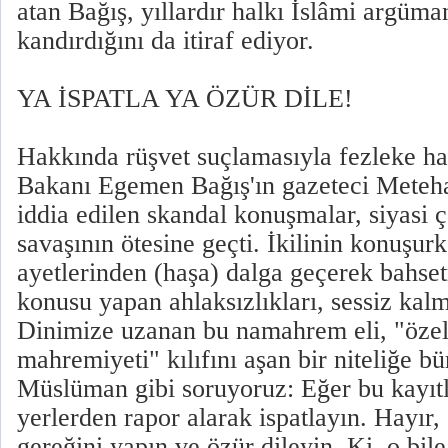
atan Bağış, yıllardır halkı İslâmi argüman
kandırdığını da itiraf ediyor.
YA İSPATLA YA ÖZÜR DİLE!
Hakkında rüşvet suçlamasıyla fezleke ha
Bakanı Egemen Bağış'ın gazeteci Meteha
iddia edilen skandal konuşmalar, siyasi 
savaşının ötesine geçti. İkilinin konuşur
ayetlerinden (haşa) dalga geçerek bahsetm
konusu yapan ahlaksızlıkları, sessiz kalm
Dinimize uzanan bu namahrem eli, "özel
mahremiyeti" kılıfını aşan bir niteliğe b
Müslüman gibi soruyoruz: Eğer bu kayıtla
yerlerden rapor alarak ispatlayın. Hayır,
gereğini yapın ve özür dileyin. Ki, o bil