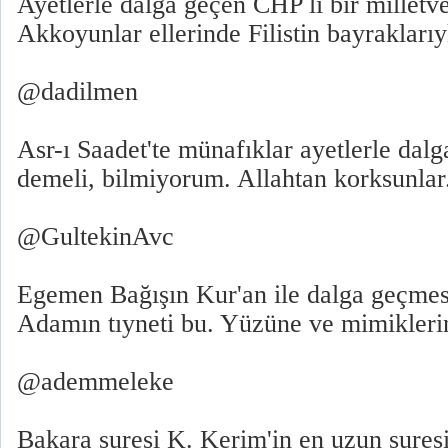
Ayetlerle dalga geçen CHP li bir milletve
Akkoyunlar ellerinde Filistin bayrakları
@dadilmen
Asr-ı Saadet'te münafıklar ayetlerle dalg
demeli, bilmiyorum. Allahtan korksunlar
@GultekinAvc
Egemen Bağışın Kur'an ile dalga geçmesi
Adamın tıyneti bu. Yüzüne ve mimiklerin
@ademmeleke
Bakara suresi K. Kerim'in en uzun sures