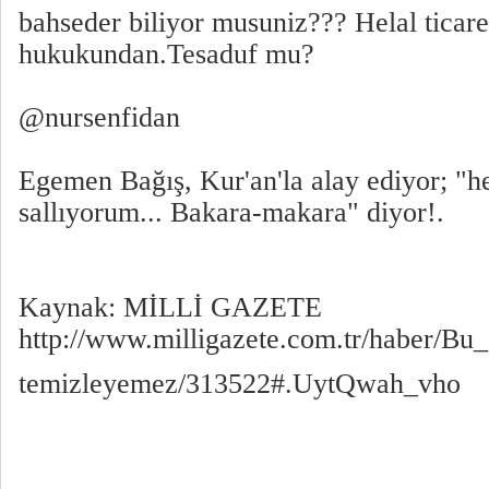
bahseder biliyor musuniz??? Helal ticare
hukukundan.Tesaduf mu?
@nursenfidan
Egemen Bağış, Kur'an'la alay ediyor; "h
sallıyorum... Bakara-makara" diyor!.
Kaynak: MİLLİ GAZETE
http://www.milligazete.com.tr/haber/Bu_
temizleyemez/313522#.UytQwah_vho