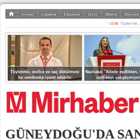
Siyaset
Gündem
Ekonomi
Terör
Dünya
Hayatın 
Kültür-Sanat
Bilim-Teknoloji
Gezi-Turizm
Spor
Misafir K
Tüylenme, sivilce ve saç dökülmesi
Nazlıaka: ''Ailede eşitlikten
bu sendroma işaret edebilir
eşitlikten vazgeçmiyor
GÜNEYDOĞU'DA SA