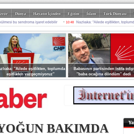
erör
Dünya
Hayatın İçinden
Eğitim
İslam
Türk Dünyası
rizm
Spor
Misafir Kalem
Foto Galeriler
zlıaka: ''Ailede eşitlikten, toplumda
Babasının partisinden istifa edip
eşitlikten vazgeçmiyoruz''
''baba ocağına döndüm'' dedi
Ya
 YOĞUN BAKIMDA