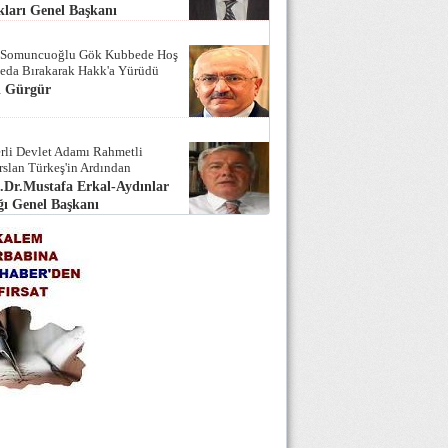
ları Genel Başkanı
 Somuncuoğlu Gök Kubbede Hoş
Seda Bırakarak Hakk'a Yürüdü
i Gürgür
rli Devlet Adamı Rahmetli
rslan Türkeş'in Ardından
.Dr.Mustafa Erkal-Aydınlar
ı Genel Başkanı