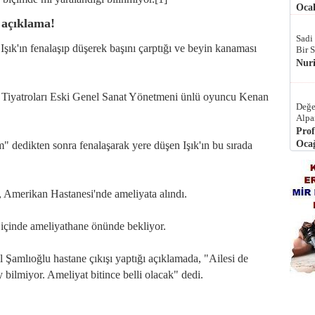
Ocak
ş açıklama!
Sadi
Işık'ın fenalaşıp düşerek başını çarptığı ve beyin kanaması
Bir 
Nur
ir Tiyatroları Eski Genel Sanat Yönetmeni ünlü oyuncu Kenan
Değe
Alpa
Prof
Ocağ
 dedikten sonra fenalaşarak yere düşen Işık'ın bu sırada
, Amerikan Hastanesi'nde ameliyata alındı.
ı içinde ameliyathane önünde bekliyor.
 Şamlıoğlu hastane çıkışı yaptığı açıklamada, "Ailesi de
 bilmiyor. Ameliyat bitince belli olacak" dedi.