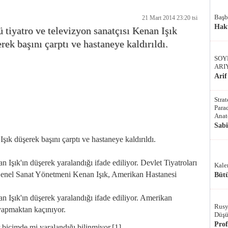
Başb
21 Mart 2014 23:20 tsi
Hak
 tiyatro ve televizyon sanatçısı Kenan Işık
rek başını çarptı ve hastaneye kaldırıldı.
SOY
ARI
Arif
Stra
Parad
Anat
Sab
şık düşerek başını çarptı ve hastaneye kaldırıldı.
 Işık'ın düşerek yaralandığı ifade ediliyor. Devlet Tiyatroları
Kale
 Genel Sanat Yönetmeni Kenan Işık, Amerikan Hastanesi
Bütü
n Işık'ın düşerek yaralandığı ifade ediliyor. Amerikan
Rusy
 yapmaktan kaçınıyor.
Düşü
Pro
 biçimde mi yaralandığı bilinmiyor.[1]