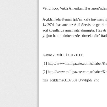
Vehbi Koç Vakfı Amerikan Hastanesi'nden 
Açıklamada Kenan Işık'ın, kafa travması geç
14:29'da hastanemiz Acil Servisine getiril
acil koşullarda ameliyata alınmıştır. Hayat
yoğun bakım ünitemizde sürmektedir" ifadel
Kaynak: MİLLİ GAZETE
[1] http://www.milligazete.com.tr/habe
[2] http://www.milligazete.com.tr/haber/K
flas_aciklama/313780#.Uyylq6h_vho