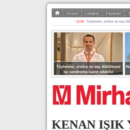
Siyaset
Gündem
Ekonomi
T
Kültür-Sanat
Bilim-Teknoloji
Gezi-Tu
Tüylenme, sivilce ve saç dökülmesi
Na
bu sendroma işaret edebilir
KENAN IŞIK