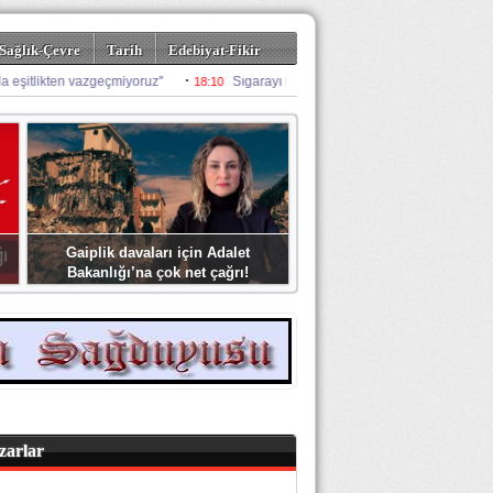
Sağlık-Çevre
Tarih
Edebiyat-Fikir
Gaiplik davaları için Adalet
Bakanlığı’na çok net çağrı!
zarlar