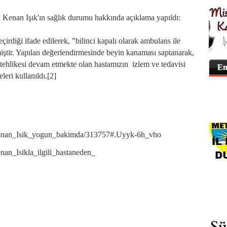
Kenan Işık'ın sağlık durumu hakkında açıklama yapıldı:
irdiği ifade edilerek, "bilinci kapalı olarak ambulans ile
miştir. Yapılan değerlendirmesinde beyin kanaması saptanarak,
i tehlikesi devam etmekte olan hastamızın izlem ve tedavisi
En
eri kullanıldı.[2]
r/Kenan_Isik_yogun_bakimda/313757#.Uyyk-6h_vho
enan_Isikla_ilgili_hastaneden_