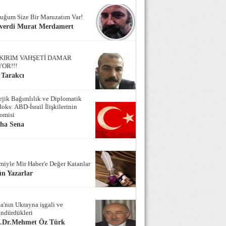
uğum Size Bir Maruzatım Var!
verdi Murat Merdamert
KIRIM VAHŞETİ DAMAR
YOR!!!
 Tarakcı
tejik Bağımlılık ve Diplomatik
oks: ABD-İsrail İlişkilerinin
omisi
iha Sena
miyle Mir Haber'e Değer Katanlar
n Yazarlar
a'nın Ukrayna işgali ve
ndürdükleri
f.Dr.Mehmet Öz Türk