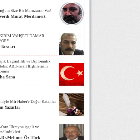
uğum Size Bir Maruzatım Var!
verdi Murat Merdamert
KIRIM VAHŞETİ DAMAR
YOR!!!
 Tarakcı
tejik Bağımlılık ve Diplomatik
oks: ABD-İsrail İlişkilerinin
omisi
iha Sena
miyle Mir Haber'e Değer Katanlar
n Yazarlar
a'nın Ukrayna işgali ve
ndürdükleri
f.Dr.Mehmet Öz Türk