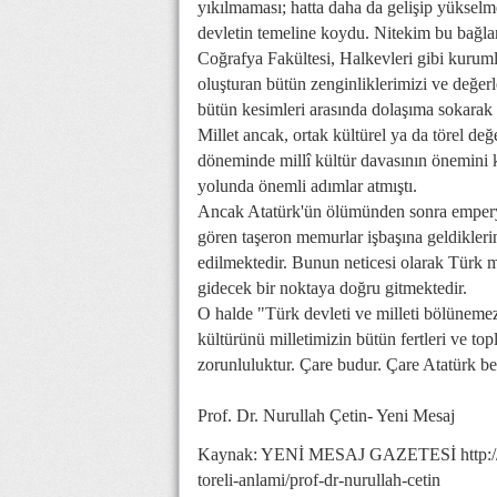
yıkılmaması; hatta daha da gelişip yükselm
devletin temeline koydu. Nitekim bu bağl
Coğrafya Fakültesi, Halkevleri gibi kurumla
oluşturan bütün zenginliklerimizi ve değerl
bütün kesimleri arasında dolaşıma sokarak
Millet ancak, ortak kültürel ya da törel değe
döneminde millî kültür davasının önemini ka
yolunda önemli adımlar atmıştı.
Ancak Atatürk'ün ölümünden sonra emperyali
gören taşeron memurlar işbaşına geldikleri
edilmektedir. Bunun neticesi olarak Türk m
gidecek bir noktaya doğru gitmektedir.
O halde "Türk devleti ve milleti bölünemez
kültürünü milletimizin bütün fertleri ve to
zorunluluktur. Çare budur. Çare Atatürk be
Prof. Dr. Nurullah Çetin- Yeni Mesaj
Kaynak: YENİ MESAJ GAZETESİ http://ww
toreli-anlami/prof-dr-nurullah-cetin