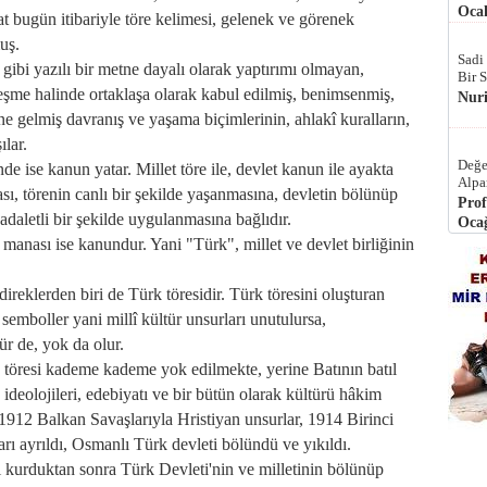
Ocak
t bugün itibariyle töre kelimesi, gelenek ve görenek
muş.
Sadi
gibi yazılı bir metne dayalı olarak yaptırımı olmayan,
Bir 
eşme halinde ortaklaşa olarak kabul edilmiş, benimsenmiş,
Nur
ne gelmiş davranış ve yaşama biçimlerinin, ahlakî kuralların,
ılar.
Değe
e ise kanun yatar. Millet töre ile, devlet kanun ile ayakta
Alpa
ı, törenin canlı bir şekilde yaşanmasına, devletin bölünüp
Prof
daletli bir şekilde uygulanmasına bağlıdır.
Ocağ
 manası ise kanundur. Yani "Türk", millet ve devlet birliğinin
direklerden biri de Türk töresidir. Türk töresini oluşturan
 semboller yani millî kültür unsurları unutulursa,
ür de, yok da olur.
töresi kademe kademe yok edilmekte, yerine Batının batıl
, ideolojileri, edebiyatı ve bir bütün olarak kültürü hâkim
1912 Balkan Savaşlarıyla Hristiyan unsurlar, 1914 Birinci
ı ayrıldı, Osmanlı Türk devleti bölündü ve yıkıldı.
 kurduktan sonra Türk Devleti'nin ve milletinin bölünüp