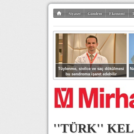
Siyaset
Gündem
Ekonomi
T
Kültür-Sanat
Bilim-Teknoloji
Gezi-Tu
Tüylenme, sivilce ve saç dökülmesi
Na
bu sendroma işaret edebilir
''TÜRK'' KE