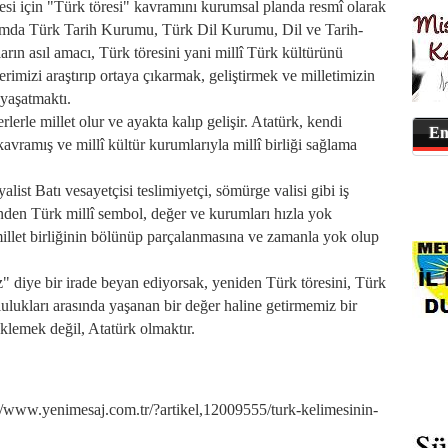
esi için "Türk töresi" kavramını kurumsal planda resmî olarak
amda Türk Tarih Kurumu, Türk Dil Kurumu, Dil ve Tarih-
rın asıl amacı, Türk töresini yani millî Türk kültürünü
erimizi araştırıp ortaya çıkarmak, geliştirmek ve milletimizin
 yaşatmaktı.
rlerle millet olur ve ayakta kalıp gelişir. Atatürk, kendi
En
vramış ve millî kültür kurumlarıyla millî birliği sağlama
st Batı vesayetçisi teslimiyetçi, sömürge valisi gibi iş
nden Türk millî sembol, değer ve kurumları hızla yok
illet birliğinin bölünüp parçalanmasına ve zamanla yok olup
" diye bir irade beyan ediyorsak, yeniden Türk töresini, Türk
plulukları arasında yaşanan bir değer haline getirmemiz bir
klemek değil, Atatürk olmaktır.
w.yenimesaj.com.tr/?artikel,12009555/turk-kelimesinin-