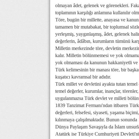
olmayan âdet, gelenek ve görenekleri. Faka
toplamının karşılığı anlamına kullanılır ol
Töre, bugün bir millette, anayasa ve kanun 
tamamen bir mutabakat, bir toplumsal sözl
yerleşmiş, yaygınlaşmış, âdet, gelenek hali
değerlerin, âdâbın, kurumların tümünü karş
Milletin merkezinde töre, devletin merkezind
kalır. Milletin bölünmemesi ve yok olmamas
yok olmaması da kanunun hakkaniyetli ve a
Türk kelimesinin bir manası töre, bir başka
kuşatıcı kavramsal bir adıdır.
Türk millet ve devletini ayakta tutan temel 
temel değerler, kurumlar, inançlar, törenler,
uygulanmazsa Türk devlet ve milleti bölün
1839 Tanzimat Fermanı'ndan itibaren Türk 
değerleri, felsefesi, siyaseti, yaşama biçimi
kılınmaya çalışılmaktadır. Bunun sonunda 
Dünya Paylaşım Savaşıyla da İslam unsurlar
Atatürk ise Türkiye Cumhuriyeti Devleti'ni