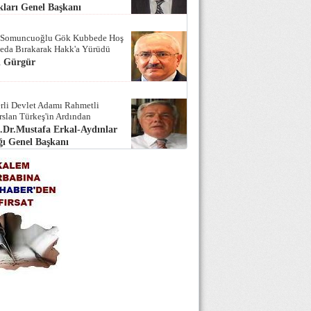
ları Genel Başkanı
 Somuncuoğlu Gök Kubbede Hoş
Seda Bırakarak Hakk'a Yürüdü
i Gürgür
rli Devlet Adamı Rahmetli
rslan Türkeş'in Ardından
.Dr.Mustafa Erkal-Aydınlar
ı Genel Başkanı