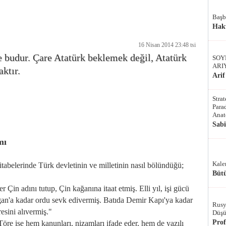
Başb
Hak
16 Nisan 2014 23:48 tsi
 budur. Çare Atatürk beklemek değil, Atatürk
SOY
ARI
ktır.
Arif
Stra
Parad
Anat
Sab
mı
Kale
abelerinde Türk devletinin ve milletinin nasıl bölündüğü;
Bütü
r Çin adını tutup, Çin kağanına itaat etmiş. Elli yıl, işi gücü
n'a kadar ordu sevk edivermiş. Batıda Demir Kapı'ya kadar
Rusy
esini alıvermiş."
Düşü
Pro
 Töre ise hem kanunları, nizamları ifade eder, hem de yazılı