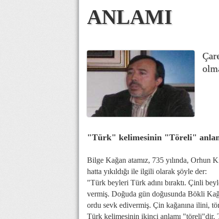
ANLAMI
Çare
olma
"Türk" kelimesinin "Töreli" anla
Bilge Kağan atamız, 735 yılında, Orhun Kit
hatta yıkıldığı ile ilgili olarak şöyle der:
"Türk beyleri Türk adını bıraktı. Çinli beyle
vermiş. Doğuda gün doğusunda Bökli Kağa
ordu sevk edivermiş. Çin kağanına ilini, tör
Türk kelimesinin ikinci anlamı "töreli"dir.