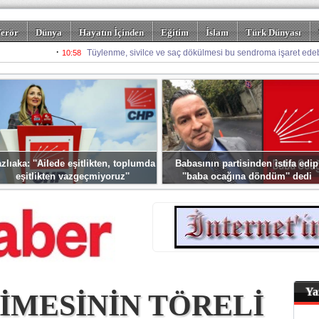
erör
Dünya
Hayatın İçinden
Eğitim
İslam
Türk Dünyası
rizm
Spor
Misafir Kalem
Foto Galeriler
zlıaka: ''Ailede eşitlikten, toplumda
Babasının partisinden istifa edip
eşitlikten vazgeçmiyoruz''
''baba ocağına döndüm'' dedi
Ya
LİMESİNİN TÖRELİ