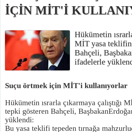
İÇİN MİT'İ KULLAN
Hükümetin ısrarla
MİT yasa teklifin
Bahçeli, Başbaka
ifadelerle yüklend
Suçu örtmek için MİT'i kullanıyorlar
Hükümetin ısrarla çıkarmaya çalıştığı Mİ
tepki gösteren Bahçeli, BaşbakanErdoğan'
yüklendi:
Bu yasa teklifi tepeden tırnağa mahzurlu