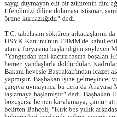
saygı duymayan elit bir zümrenin dini ağ
Efendimizi diline dolaması istismar, sami
örtme kurnazlığıdır" dedi.
T.C. tabelasını söktüren arkadaşlarını da
HSYK Kanunu'nun TBMM'de kabul edilir
atama furyasına başlandığını söyleyen M
"Yangından mal kaçırırcasına boşalan H
hemen yandaşlarla doldurdular. Kadrolar
Bakanı hevesle Başbakan'ından icazet al
yapmıştır. Başbakan işine gelmeyince, vi
çarşıya uymayınca bu defa da Anayasa 
taşlamaya başlamıştır" dedi. Başbakan E
bozuşursa hemen karalamaya, çamur atm
belirten Bahçeli, "Kırk beş yıllık arkada
hükümetleri içerisinde gelmiş geçmiş en b