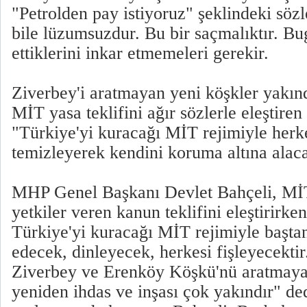
"Petrolden pay istiyoruz" şeklindeki sö
bile lüzumsuzdur. Bu bir saçmalıktır. B
ettiklerini inkar etmemeleri gerekir.
Ziverbey'i aratmayan yeni köşkler yakın
MİT yasa teklifini ağır sözlerle eleştire
"Türkiye'yi kuracağı MİT rejimiyle herke
temizleyerek kendini koruma altına alac
MHP Genel Başkanı Devlet Bahçeli, MİT
yetkiler veren kanun teklifini eleştirirk
Türkiye'yi kuracağı MİT rejimiyle başta
edecek, dinleyecek, herkesi fişleyecektir.
Ziverbey ve Erenköy Köşkü'nü aratmay
yeniden ihdas ve inşası çok yakındır" ded