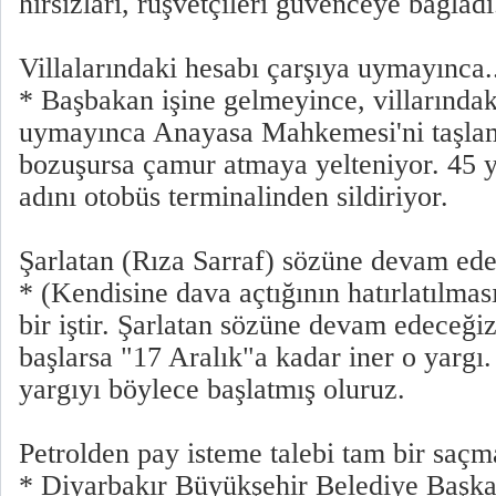
hırsızları, rüşvetçileri güvenceye bağladı
Villalarındaki hesabı çarşıya uymayınca.
* Başbakan işine gelmeyince, villarındak
uymayınca Anayasa Mahkemesi'ni taşlam
bozuşursa çamur atmaya yelteniyor. 45 yı
adını otobüs terminalinden sildiriyor.
Şarlatan (Rıza Sarraf) sözüne devam ed
* (Kendisine dava açtığının hatırlatılmas
bir iştir. Şarlatan sözüne devam edeceğiz
başlarsa "17 Aralık"a kadar iner o yargı
yargıyı böylece başlatmış oluruz.
Petrolden pay isteme talebi tam bir saçm
* Diyarbakır Büyükşehir Belediye Başka