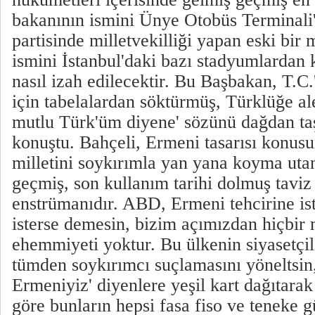
bakanının ismini Ünye Otobüs Terminali'
partisinde milletvekilliği yapan eski bir 
ismini İstanbul'daki bazı stadyumlardan 
nasıl izah edilecektir. Bu Başbakan, T.C
için tabelalardan söktürmüş, Türklüğe al
mutlu Türk'üm diyene' sözünü dağdan taşt
konuştu. Bahçeli, Ermeni tasarısı konus
milletini soykırımla yan yana koyma uta
geçmiş, son kullanım tarihi dolmuş tavi
enstrümanıdır. ABD, Ermeni tehcirine ist
isterse demesin, bizim açımızdan hiçbir 
ehemmiyeti yoktur. Bu ülkenin siyasetçile
tümden soykırımcı suçlamasını yöneltsin,
Ermeniyiz' diyenlere yeşil kart dağıtara
göre bunların hepsi fasa fiso ve teneke 