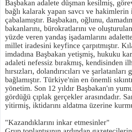
Başbakan adalete düşman kesilmiş, göre
bağlı kalarak yapan savcı ve hakimlerin
çabalamıştır. Başbakan, oğlunu, damadını
bakanlarını, bürokratlarını ve oluşturula
yüzde veren yandaş işadamlarını adalett
millet iradesini keyfince çarpıtmıştır. K
imdadına Başbakan yetişmiş, hukuku kar
adaleti nefessiz bırakmış, kendisinden il
hırsızları, dolandırıcıları ve şarlatanları
bağlamıştır. Türkiye'nin en önemli sıkınt
yönetim. Son 12 yıldır Başbakan'ın yumu
gördüğü çıplak gerçekler arasındadır. Sa
yitirmiş, iktidarını aldatma üzerine kurm
"Kazandıklarını inkar etmesinler"
Grup toplantısının ardından gazetecileri