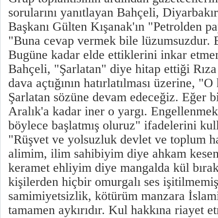
sorularını yanıtlayan Bahçeli, Diyarbak
Başkanı Gülten Kışanak'ın "Petrolden pa
"Buna cevap vermek bile lüzumsuzdur. Bu
Bugüne kadar elde ettiklerini inkar etme
Bahçeli, "Şarlatan" diye hitap ettiği Rıza
dava açtığının hatırlatılması üzerine, "O ha
Şarlatan sözüne devam edeceğiz. Eğer bi
Aralık'a kadar iner o yargı. Engellenmek
böylece başlatmış oluruz" ifadelerini kul
"Rüşvet ve yolsuzluk devlet ve toplum h
alimim, ilim sahibiyim diye ahkam kese
keramet ehliyim diye mangalda kül bır
kişilerden hiçbir omurgalı ses işitilmemişt
samimiyetsizlik, kötürüm manzara İslami
tamamen aykırıdır. Kul hakkına riayet e