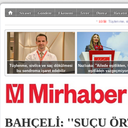
Siyaset
Gündem
Ekonomi
Terör
Dünya
Hayatın 
Kültür-Sanat
Bilim-Teknoloji
Gezi-Turizm
Spor
Misafir K
Tüylenme, sivilce ve saç dökülmesi
Nazlıaka: ''Ailede eşitlikten
bu sendroma işaret edebilir
eşitlikten vazgeçmiyor
BAHÇELİ: ''SUÇU Ö