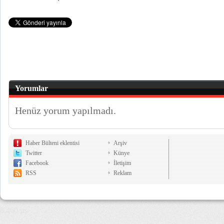
Yorumlar
Henüz yorum yapılmadı.
Haber Bülteni eklentisi
Arşiv
Twitter
Künye
Facebook
İletişim
RSS
Reklam
8,460 µs