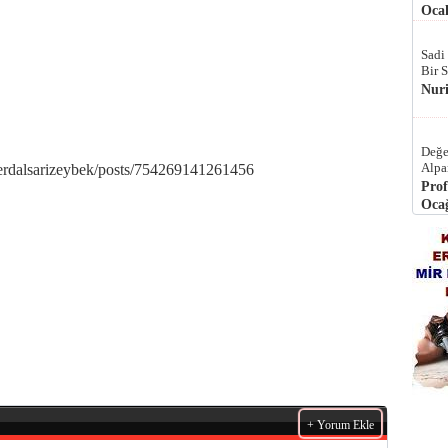
Ocak
Sadi
Bir 
Nur
Değe
Alpa
erdalsarizeybek/posts/754269141261456
Prof
Ocağ
+ Yorum Ekle