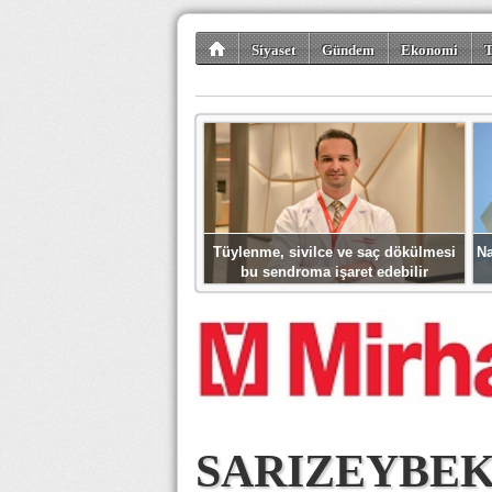
Siyaset
Gündem
Ekonomi
T
Kültür-Sanat
Bilim-Teknoloji
Gezi-Tu
Tüylenme, sivilce ve saç dökülmesi
Na
bu sendroma işaret edebilir
SARIZEYBEK