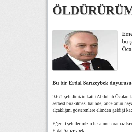
ÖLDÜRÜRÜM'
Eme
bu ş
Öcal
Bu bir Erdal Sarızeybek duyurusud
9.671 şehidimizin katili Abdullah Öcalan 
serbest bırakılması halinde, önce onun ha
alçaklığını gösterenlere elimden geldiği k
Eğer ki şehitlerimizin hesabını soramaz is
Erdal Sarızeybek