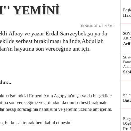
' YEMİNİ
Başb
Hak
30 Nisan 2014 21:15 tsi
kli Albay ve yazar Erdal Sarızeybek,şu ya da
SOY
ARI
ekilde serbest bırakılması halinde,Abdullah
Arif
an'ın hayatına son vereceğine ant içti.
Stra
Parad
Anat
Sab
ur...
Kale
takma ismindeki Ermeni Artin Agopyan'ın şu ya da bu şekilde
Bütü
yatına son vereceğime ve ardından da onu serbest bırakmak
adar hesap soracağıma namusum ve şerefim üzerine ant içerim.
Rusy
em, bu kutsal toprak beni kabul etmesin!
Düşü
Pro