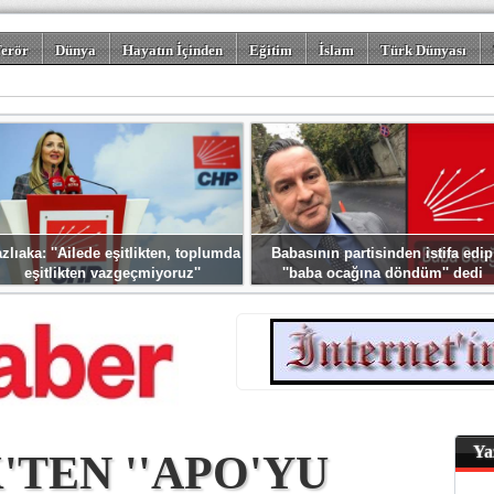
erör
Dünya
Hayatın İçinden
Eğitim
İslam
Türk Dünyası
rizm
Spor
Misafir Kalem
Foto Galeriler
zlıaka: ''Ailede eşitlikten, toplumda
Babasının partisinden istifa edip
eşitlikten vazgeçmiyoruz''
''baba ocağına döndüm'' dedi
Ya
'TEN ''APO'YU