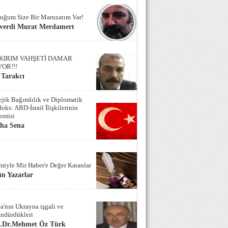
uğum Size Bir Maruzatım Var!
verdi Murat Merdamert
KIRIM VAHŞETİ DAMAR
YOR!!!
 Tarakcı
tejik Bağımlılık ve Diplomatik
oks: ABD-İsrail İlişkilerinin
omisi
iha Sena
miyle Mir Haber'e Değer Katanlar
n Yazarlar
a'nın Ukrayna işgali ve
ndürdükleri
f.Dr.Mehmet Öz Türk