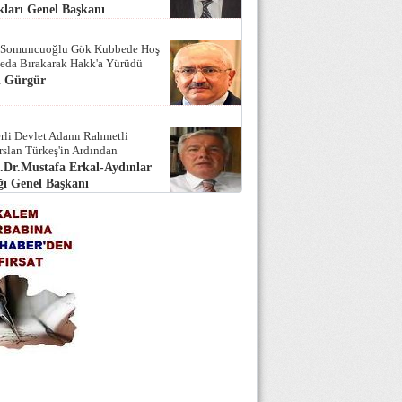
ları Genel Başkanı
 Somuncuoğlu Gök Kubbede Hoş
Seda Bırakarak Hakk'a Yürüdü
i Gürgür
rli Devlet Adamı Rahmetli
rslan Türkeş'in Ardından
.Dr.Mustafa Erkal-Aydınlar
ı Genel Başkanı