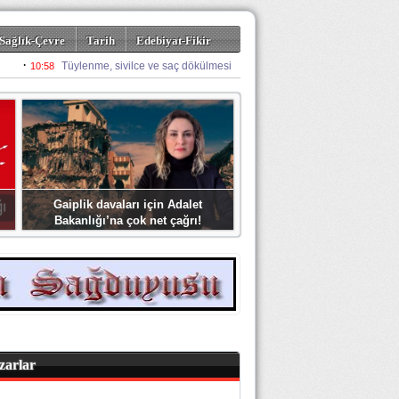
Sağlık-Çevre
Tarih
Edebiyat-Fikir
Gaiplik davaları için Adalet
Bakanlığı’na çok net çağrı!
zarlar