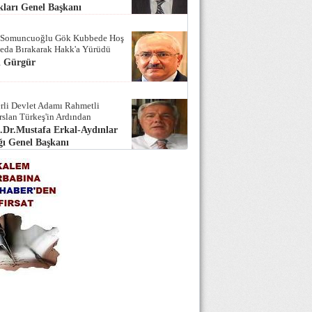
ları Genel Başkanı
 Somuncuoğlu Gök Kubbede Hoş
Seda Bırakarak Hakk'a Yürüdü
i Gürgür
rli Devlet Adamı Rahmetli
rslan Türkeş'in Ardından
.Dr.Mustafa Erkal-Aydınlar
ı Genel Başkanı