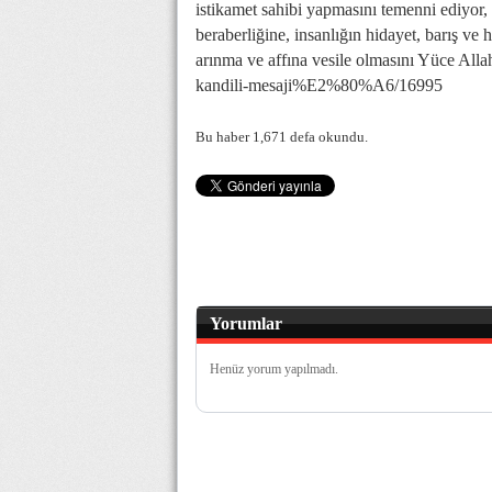
istikamet sahibi yapmasını temenni ediyor, 
beraberliğine, insanlığın hidayet, barış ve
arınma ve affına vesile olmasını Yüce Allah
kandili-mesaji%E2%80%A6/16995
Bu haber 1,671 defa okundu.
Yorumlar
Henüz yorum yapılmadı.