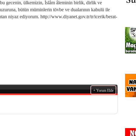
bu gecenin, ülkemizin, İslâm âleminin birlik, dirlik ve
 huzuruna, bütün müminlerin tövbe ve dualarının kabulü ile
tan niyaz ediyorum. http://www.diyanet.gov.tr/tr/icerik/berat-
+ Yorum Ekle