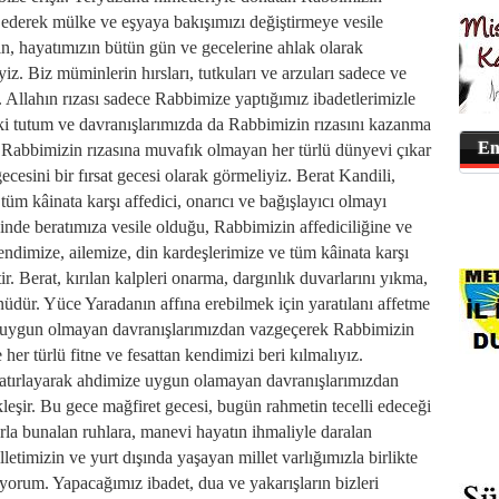
 ederek mülke ve eşyaya bakışımızı değiştirmeye vesile
in, hayatımızın bütün gün ve gecelerine ahlak olarak
iz. Biz müminlerin hırsları, tutkuları ve arzuları sadece ve
. Allahın rızası sadece Rabbimize yaptığımız ibadetlerimizle
laki tutum ve davranışlarımızda da Rabbimizin rızasını kazanma
En
z. Rabbimizin rızasına muvafık olmayan her türlü dünyevi çıkar
gecesini bir fırsat gecesi olarak görmeliyiz. Berat Kandili,
tüm kâinata karşı affedici, onarıcı ve bağışlayıcı olmayı
inde beratımıza vesile olduğu, Rabbimizin affediciliğine ve
kendimize, ailemize, din kardeşlerimize ve tüm kâinata karşı
ir. Berat, kırılan kalpleri onarma, dargınlık duvarlarını yıkma,
üdür. Yüce Yaradanın affına erebilmek için yaratılanı affetme
e uygun olmayan davranışlarımızdan vazgeçerek Rabbimizin
e her türlü fitne ve fesattan kendimizi beri kılmalıyız.
hatırlayarak ahdimize uygun olamayan davranışlarımızdan
eşir. Bu gece mağfiret gecesi, bugün rahmetin tecelli edeceği
arla bunalan ruhlara, manevi hayatın ihmaliyle daralan
lletimizin ve yurt dışında yaşayan millet varlığımızla birlikte
uyorum. Yapacağımız ibadet, dua ve yakarışların bizleri