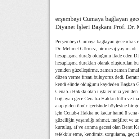
erşembeyi Cumaya bağlayan gece 
Diyanet İşleri Başkanı Prof. Dr
Perşembeyi Cumaya bağlayan gece idrak edi
Dr. Mehmet Görmez, bir mesaj yayımladı. Me
hesaplaşma durağı olduğunu ifade eden Diya
hesaplaşma durakları olarak oluşturulan bu 
yeniden güzelleştirme, zaman zaman ihmal
düzen verme fırsatı buluyoruz dedi. Berat
kendi elinde olduğunu kaydeden Başkan Görm
Cenab-ı Hakkla olan ilişkilerimizi yeniden 
bağlayan gece Cenab-ı Hakkın lütfu ve ina
akıp giden ömür içerisinde böylesine bir gece
için Cenab-ı Hakka ne kadar hamd ü sena e
güzelliğin yaşandığı rahmet, mağfiret ve a
kurtuluş, af ve arınma gecesi olan Berat K
tefekkür etme, kendimizi sorgulama, geçici