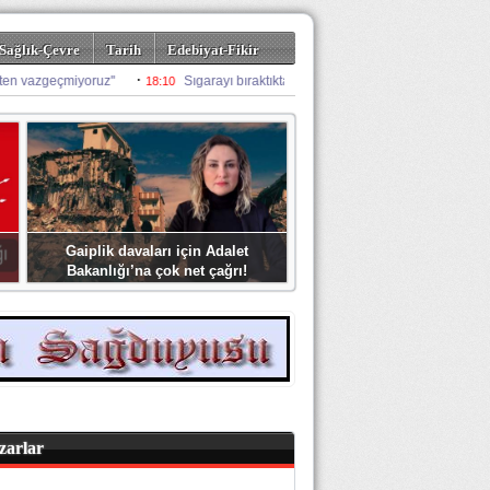
Sağlık-Çevre
Tarih
Edebiyat-Fikir
Gaiplik davaları için Adalet
Bakanlığı’na çok net çağrı!
zarlar