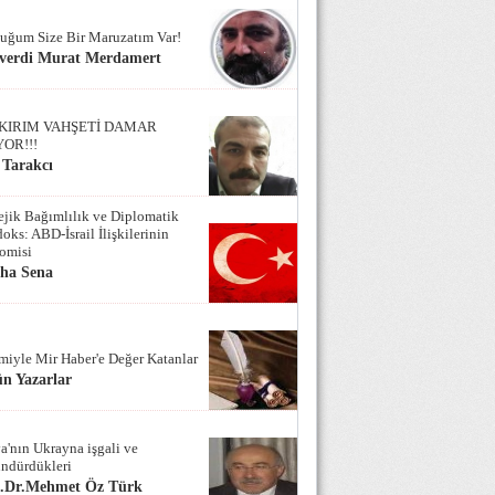
uğum Size Bir Maruzatım Var!
verdi Murat Merdamert
KIRIM VAHŞETİ DAMAR
YOR!!!
 Tarakcı
tejik Bağımlılık ve Diplomatik
oks: ABD-İsrail İlişkilerinin
omisi
iha Sena
miyle Mir Haber'e Değer Katanlar
n Yazarlar
a'nın Ukrayna işgali ve
ndürdükleri
f.Dr.Mehmet Öz Türk