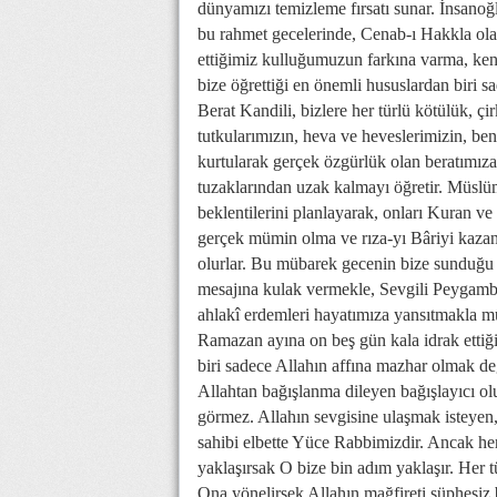
dünyamızı temizleme fırsatı sunar. İnsanoğl
bu rahmet gecelerinde, Cenab-ı Hakkla ola
ettiğimiz kulluğumuzun farkına varma, kend
bize öğrettiği en önemli hususlardan biri sa
Berat Kandili, bizlere her türlü kötülük, çir
tutkularımızın, heva ve heveslerimizin, ben
kurtularak gerçek özgürlük olan beratımıza 
tuzaklarından uzak kalmayı öğretir. Müslüm
beklentilerini planlayarak, onları Kuran ve
gerçek mümin olma ve rıza-yı Bâriyi kaz
olurlar. Bu mübarek gecenin bize sunduğu 
mesajına kulak vermekle, Sevgili Peygamber
ahlakî erdemleri hayatımıza yansıtmakla m
Ramazan ayına on beş gün kala idrak ettiği
biri sadece Allahın affına mazhar olmak deği
Allahtan bağışlanma dileyen bağışlayıcı ol
görmez. Allahın sevgisine ulaşmak isteyen,
sahibi elbette Yüce Rabbimizdir. Ancak her i
yaklaşırsak O bize bin adım yaklaşır. Her tü
Ona yönelirsek Allahın mağfireti şüphesiz