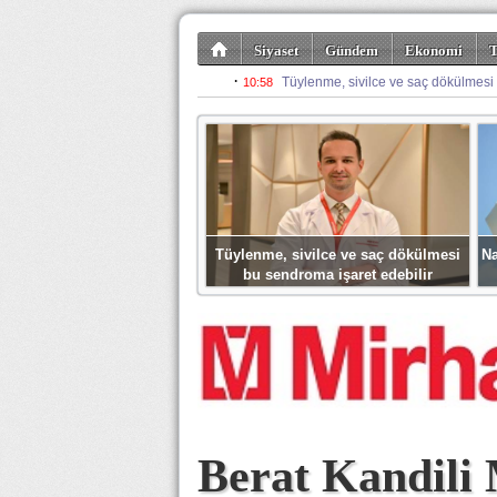
Siyaset
Gündem
Ekonomi
T
Kültür-Sanat
Bilim-Teknoloji
Gezi-Tu
Tüylenme, sivilce ve saç dökülmesi
Na
bu sendroma işaret edebilir
Berat Kandili 