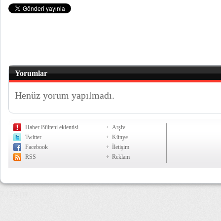
Yorumlar
Henüz yorum yapılmadı.
Haber Bülteni eklentisi
Arşiv
Twitter
Künye
Facebook
İletişim
RSS
Reklam
7,179 µs