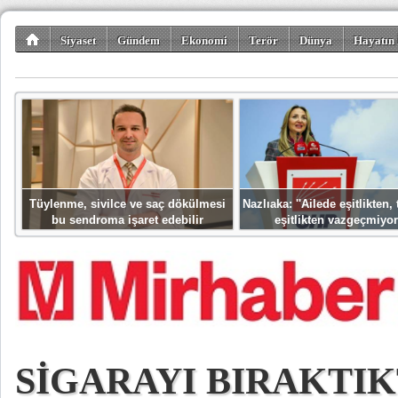
Siyaset
Gündem
Ekonomi
Terör
Dünya
Hayatın 
Kültür-Sanat
Bilim-Teknoloji
Gezi-Turizm
Spor
Misafir K
Tüylenme, sivilce ve saç dökülmesi
Nazlıaka: ''Ailede eşitlikten
bu sendroma işaret edebilir
eşitlikten vazgeçmiyor
SİGARAYI BIRAKTI