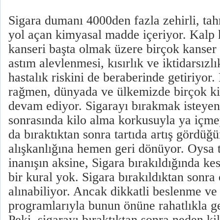
Sigara dumanı 4000den fazla zehirli, tah
yol açan kimyasal madde içeriyor. Kalp k
kanseri başta olmak üzere birçok kanser 
astım alevlenmesi, kısırlık ve iktidarsızl
hastalık riskini de beraberinde getiriyor
rağmen, dünyada ve ülkemizde birçok ki
devam ediyor. Sigarayı bırakmak isteyenl
sonrasında kilo alma korkusuyla ya içm
da bıraktıktan sonra tartıda artış gördüğ
alışkanlığına hemen geri dönüyor. Oysa
inanışın aksine, Sigara bırakıldığında kesi
bir kural yok. Sigara bırakıldıktan sonra
alınabiliyor. Ancak dikkatli beslenme ve
programlarıyla bunun önüne rahatlıkla
Peki, sigarayı bıraktıktan sonra neden kil