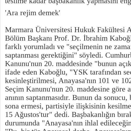
teslime kadar başbakanlık yapmasını eng
'Ara rejim demek'
Marmara Üniversitesi Hukuk Fakültesi
Bölüm Başkanı Prof. Dr. İbrahim Kaboğl
farklı yorumladı ve "seçilmenin ne zama
saptanması gerektiğini" söyledi. Cumhur
Kanunu'nun 20. maddesinde "bunun açı
ifade eden Kaboğlu, "YSK tarafından se
kesinleştirilmesi, Anayasa'nın 101 ve 1
Seçim Kanunu'nun 20. maddesine göre ad
anının saptanmasıdır. Bunun da sonucu, 
sona ermesi, partisiyle ilişkisinin kesilme
15 Ağustos'tur" dedi. Başbakanlığın bır
durumunda "Anayasa'nın ihlal edileceğin