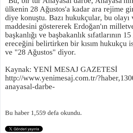
"Bu, bir tür Anayasal darbe, Anayasa'nın
ülkenin 28 Ağustos'a kadar ara rejime gi
diye konuştu. Bazı hukukçular, bu olayı v
maddesini göstererek Erdoğan'ın milletvek
başkanlığı ve başbakanlık sıfatlarının 15
ereceğini belirtirken bir kısım hukukçu i
ve "28 Ağustos" diyor.
Kaynak: YENİ MESAJ GAZETESİ
http://www.yenimesaj.com.tr/?haber,130
anayasal-darbe-
Bu haber 1,559 defa okundu.