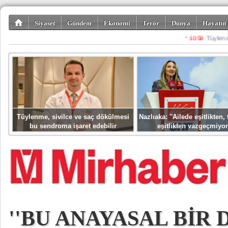
Siyaset
Gündem
Ekonomi
Terör
Dünya
Hayatın 
Kültür-Sanat
Bilim-Teknoloji
Gezi-Turizm
Spor
Misafir K
Tüylenme, sivilce ve saç dökülmesi
Nazlıaka: ''Ailede eşitlikten
bu sendroma işaret edebilir
eşitlikten vazgeçmiyor
''BU ANAYASAL BİR 