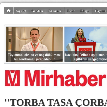
Siyaset
Gündem
Ekonomi
Terör
Dünya
Hayatın 
Kültür-Sanat
Bilim-Teknoloji
Gezi-Turizm
Spor
Misafir K
Tüylenme, sivilce ve saç dökülmesi
Nazlıaka: ''Ailede eşitlikten
bu sendroma işaret edebilir
eşitlikten vazgeçmiyor
''TORBA TASA ÇORB