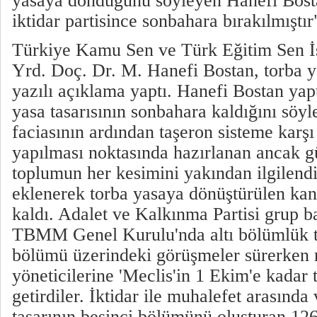
yasaya döndüğünü söyleyen Hanefi Bosta
iktidar partisince sonbahara bırakılmıştı
Türkiye Kamu Sen ve Türk Eğitim Sen İs
Yrd. Doç. Dr. M. Hanefi Bostan, torba y
yazılı açıklama yaptı. Hanefi Bostan yap
yasa tasarısının sonbahara kaldığını söy
faciasının ardından taşeron sisteme karş
yapılması noktasında hazırlanan ancak g
toplumun her kesimini yakından ilgilend
eklenerek torba yasaya dönüştürülen kan
kaldı. Adalet ve Kalkınma Partisi grup b
TBMM Genel Kurulu'nda altı bölümlük to
bölümü üzerindeki görüşmeler sürerken 
yöneticilerine 'Meclis'in 1 Ekim'e kadar ta
getirdiler. İktidar ile muhalefet arasınd
tasarının beşinci bölümünü oluşturan 12