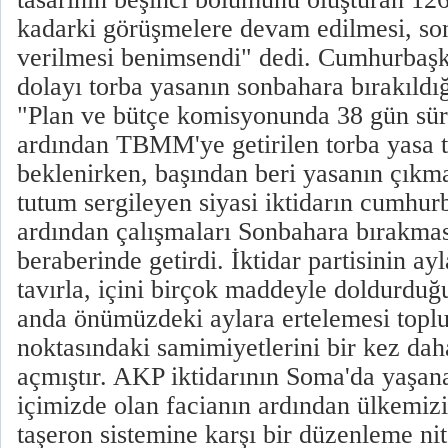
kadarki görüşmelere devam edilmesi, so
verilmesi benimsendi" dedi. Cumhurbaşk
dolayı torba yasanın sonbahara bırakıldı
"Plan ve bütçe komisyonunda 38 gün süre
ardından TBMM'ye getirilen torba yasa t
beklenirken, başından beri yasanın çıkmas
tutum sergileyen siyasi iktidarın cumhur
ardından çalışmaları Sonbahara bırakması
beraberinde getirdi. İktidar partisinin ayl
tavırla, içini birçok maddeyle doldurduğu
anda önümüzdeki aylara ertelemesi toplu
noktasındaki samimiyetlerini bir kez da
açmıştır. AKP iktidarının Soma'da yaşana
içimizde olan facianın ardından ülkemiz
taşeron sistemine karşı bir düzenleme nit