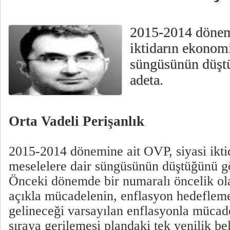
2015-2014 dönemi
iktidarın ekonomi
süngüsünün düşt
adeta.
Orta Vadeli Perişanlık
2015-2014 dönemine ait OVP, siyasi ikt
meselelere dair süngüsünün düştüğünü gö
Önceki dönemde bir numaralı öncelik ola
açıkla mücadelenin, enflasyon hedefleme
gelineceği varsayılan enflasyonla mücade
sıraya gerilemesi plandaki tek yenilik be