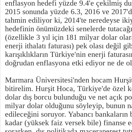
enflasyon hedefi yüzde 9.4'e çekilmiş 
2015 sonunda yüzde 6.3, 2016 ve 2017'd
tahmin ediliyor ki, 2014'te neredeyse ik
hedefinin önümüzdeki senelerde tutacağ
(özellikle 3 yıl için 181 milyar dolar ola
enerji ithalatı faturası) pek olası değil gi
karışıklıkların Türkiye'nin enerji faturas
doğrudan enflasyona etki ediyor ne de ol
Marmara Üniversitesi'nden hocam Hurşit
bitirelim. Hurşit Hoca, Türkiye'de özel 
dolar dış borcu bulunduğu ve net açık po
milyar dolar olduğunu söyleyip, bunun na
edileceğini soruyor. Yabancı bankaların 
kadar (yüksek faiz versek bile) finanse 
sorarken, dış politikada maceraperest t