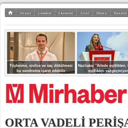
Siyaset
Gündem
Ekonomi
Terör
Dünya
Hayatın 
Kültür-Sanat
Bilim-Teknoloji
Gezi-Turizm
Spor
Misafir K
Tüylenme, sivilce ve saç dökülmesi
Nazlıaka: ''Ailede eşitlikten
bu sendroma işaret edebilir
eşitlikten vazgeçmiyor
ORTA VADELİ PERİŞ