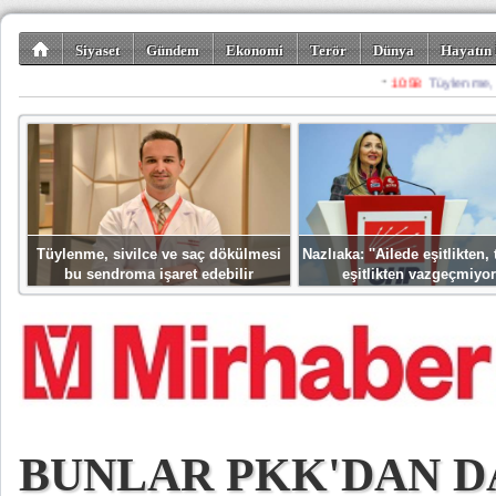
Siyaset
Gündem
Ekonomi
Terör
Dünya
Hayatın 
Kültür-Sanat
Bilim-Teknoloji
Gezi-Turizm
Spor
Misafir K
Tüylenme, sivilce ve saç dökülmesi
Nazlıaka: ''Ailede eşitlikten
bu sendroma işaret edebilir
eşitlikten vazgeçmiyor
BUNLAR PKK'DAN D