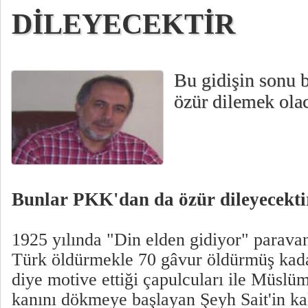
DİLEYECEKTİR
Bu gidişin sonu 
özür dilemek olac
Bunlar PKK'dan da özür dileyecekti
1925 yılında "Din elden gidiyor" paravan
Türk öldürmekle 70 gâvur öldürmüş kada
diye motive ettiği çapulcuları ile Müsl
kanını dökmeye başlayan Şeyh Sait'in ka