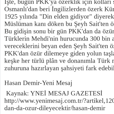
İşte, bugün PKK'ya özerklik için kolları 
Osmanlı'dan beri İngilizlerden özerk Kür
1925 yılında "Din elden gidiyor" diyerek
Müslüman kanı döken bu Şeyh Sait'ten özü
Bu gidişin sonu bir gün PKK'dan da özür 
Türklerin Mehdi'nin hurucunda 300 bin a
vereceklerini beyan eden Şeyh Sait'ten ö
PKK'dan özür dilemeye giden yolun taşla
keşke her türlü plân ve donanımla Türk m
zuhuruna hazırlayan şahsiyeti fark edebil
Hasan Demir-Yeni Mesaj
Kaynak: YNEİ MESAJ GAZETESİ
http://www.yenimesaj.com.tr/?artikel,1
dan-da-ozur-dileyecektir/hasan-demir