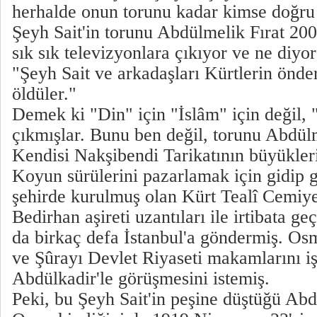
herhalde onun torunu kadar kimse doğru
Şeyh Sait'in torunu Abdülmelik Fırat 200
sık sık televizyonlara çıkıyor ve ne diyo
"Şeyh Sait ve arkadaşları Kürtlerin önder
öldüler."
Demek ki "Din" için "İslâm" için değil, 
çıkmışlar. Bunu ben değil, torunu Abdülm
Kendisi Nakşibendi Tarikatının büyükler
Koyun sürülerini pazarlamak için gidip g
şehirde kurulmuş olan Kürt Tealî Cemiyet
Bedirhan aşireti uzantıları ile irtibata g
da birkaç defa İstanbul'a göndermiş. Osm
ve Şûrayı Devlet Riyaseti makamlarını i
Abdülkadir'le görüşmesini istemiş.
Peki, bu Şeyh Sait'in peşine düştüğü Ab