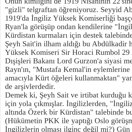
Onun kimliğini de 1919 Nisanının 22'sin
"gizli" telgraftan öğreniyoruz. Seyyid A
1919'da İngiliz Yüksek Komiserliği baş
Ryan'la görüşüp ondan kendilerine "İngi
Kürdistan kurmaları için destek talebind
Şeyh Sait'in ilham aldığı bu Abdülkadir 
Yüksek Komiseri Sir Horaci Rumbol 29 
Dışişleri Bakanı Lord Gurzon'a siyasi 
Rayn'ın, "Mustafa Kemal'in eylemlerine
amacıyla Kürt öğeleri kullanmaktan" yan
de arşivlerdedir.
Demek ki, Şeyh Sait ve irtibat kurduğu k
için yola çıkmışlar. İngilizlerden, "İngili
altında Özerk bir Kürdistan" talebinde b
(Hükümetin PKK ile yaptığı Oslo görüşm
İngilizlerin olması ilginç değil mi?) Gün 