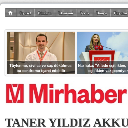
Siyaset
Gündem
Ekonomi
Terör
Dünya
Hayatın 
Kültür-Sanat
Bilim-Teknoloji
Gezi-Turizm
Spor
Misafir K
Tüylenme, sivilce ve saç dökülmesi
Nazlıaka: ''Ailede eşitlikten
bu sendroma işaret edebilir
eşitlikten vazgeçmiyor
TANER YILDIZ AKK