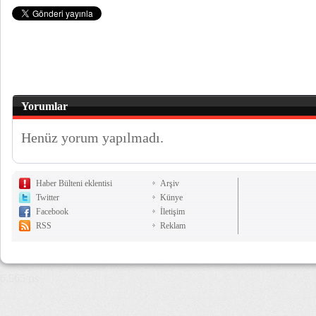
Yorumlar
Henüz yorum yapılmadı.
Haber Bülteni eklentisi
Arşiv
Twitter
Künye
Facebook
İletişim
RSS
Reklam
6,565 µs