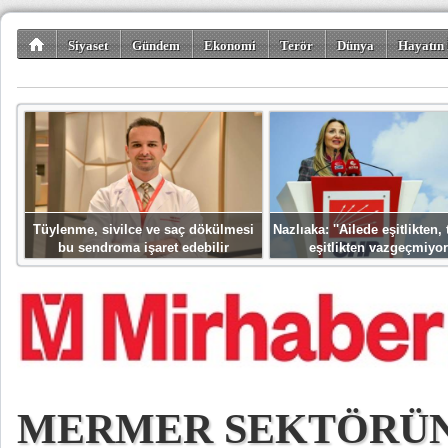
Siyaset
Gündem
Ekonomi
Terör
Dünya
Hayatın 
Kültür-Sanat
Bilim-Teknoloji
Gezi-Turizm
Spor
Misafir K
Tüylenme, sivilce ve saç dökülmesi
Nazlıaka: ''Ailede eşitlikten
bu sendroma işaret edebilir
eşitlikten vazgeçmiyor
MERMER SEKTÖRÜND