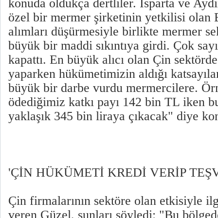
konuda oldukça dertliler. Isparta ve Aydı
özel bir mermer şirketinin yetkilisi olan
alımları düşürmesiyle birlikte mermer sek
büyük bir maddi sıkıntıya girdi. Çok sayı
kapattı. En büyük alıcı olan Çin sektörd
yaparken hükümetimizin aldığı katsayılar
büyük bir darbe vurdu mermercilere. Ör
ödediğimiz katkı payı 142 bin TL iken b
yaklaşık 345 bin liraya çıkacak" diye ko
'ÇİN HÜKÜMETİ KREDİ VERİP TEŞ
Çin firmalarının sektöre olan etkisiyle ilgi
veren Güzel, şunları söyledi: "Bu bölgede