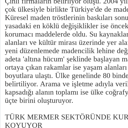
Çinli firmaların belirliyor oluşu. 2004 y
çok ülkesiyle birlikte Türkiye'de de made
Küresel maden tröstlerinin baskıları sonu
yasadaki en köklü değişiklikler ise önce
korumacı maddelerde oldu. Su kaynakları
alanları ve kültür mirası üzerinde yer a
yeni düzenlemede madencilik lehine deği
adeta 'altına hücum' şeklinde başlayan m
ortaya çıkan rakamlar ise yaşam alanları
boyutlara ulaştı. Ülke genelinde 80 bind
belirtiliyor. Arama ve işletme adıyla veri
kapsadığı alanın toplamı ise ülke coğraf
üçte birini oluşturuyor.
TÜRK MERMER SEKTÖRÜNDE KUR
KOYUYOR