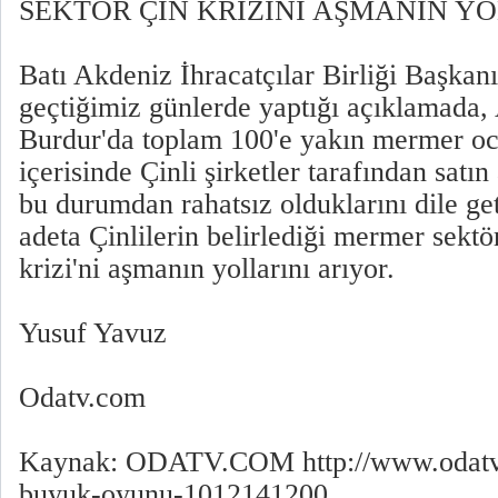
SEKTÖR ÇİN KRİZİNİ AŞMANIN Y
Batı Akdeniz İhracatçılar Birliği Başkan
geçtiğimiz günlerde yaptığı açıklamada, 
Burdur'da toplam 100'e yakın mermer oca
içerisinde Çinli şirketler tarafından satın
bu durumdan rahatsız olduklarını dile get
adeta Çinlilerin belirlediği mermer sektö
krizi'ni aşmanın yollarını arıyor.
Yusuf Yavuz
Odatv.com
Kaynak: ODATV.COM http://www.odatv
buyuk-oyunu-1012141200