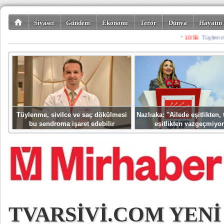
Siyaset
Gündem
Ekonomi
Terör
Dünya
Hayatın 
Kültür-Sanat
Bilim-Teknoloji
Gezi-Turizm
Spor
Misafir K
Tüylenme, sivilce ve saç dökülmesi
Nazlıaka: ''Ailede eşitlikten
bu sendroma işaret edebilir
eşitlikten vazgeçmiyor
TVARSİVİ.COM YENİ