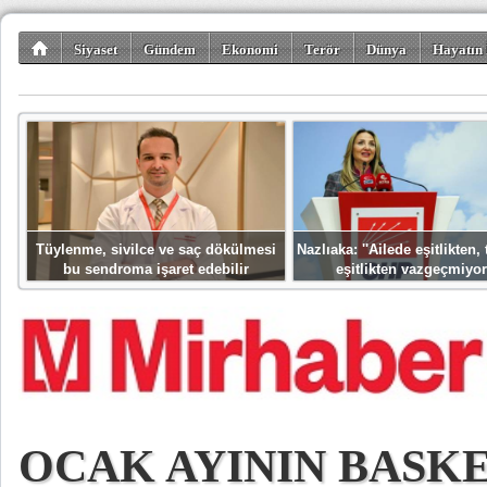
Siyaset
Gündem
Ekonomi
Terör
Dünya
Hayatın 
Kültür-Sanat
Bilim-Teknoloji
Gezi-Turizm
Spor
Misafir K
Tüylenme, sivilce ve saç dökülmesi
Nazlıaka: ''Ailede eşitlikten
bu sendroma işaret edebilir
eşitlikten vazgeçmiyor
OCAK AYININ BASK