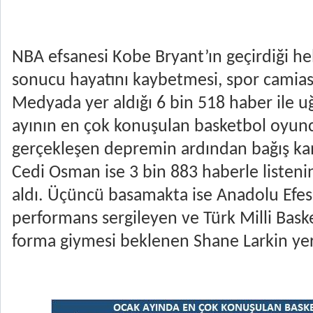
NBA efsanesi Kobe Bryant’ın geçirdiği hel
sonucu hayatını kaybetmesi, spor camiası
Medyada yer aldığı 6 bin 518 haber ile u
ayının en çok konuşulan basketbol oyuncu
gerçekleşen depremin ardından bağış ka
Cedi Osman ise 3 bin 883 haberle listenin 
aldı. Üçüncü basamakta ise Anadolu Efes i
performans sergileyen ve Türk Milli Bask
forma giymesi beklenen Shane Larkin yer