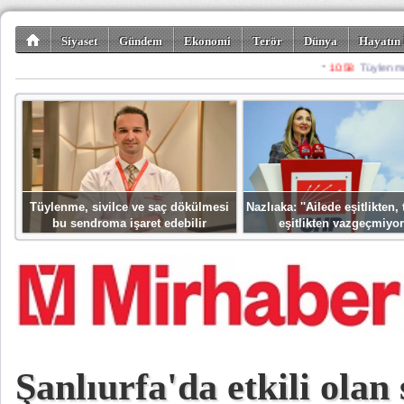
Siyaset
Gündem
Ekonomi
Terör
Dünya
Hayatın 
Kültür-Sanat
Bilim-Teknoloji
Gezi-Turizm
Spor
Misafir K
Tüylenme, sivilce ve saç dökülmesi
Nazlıaka: ''Ailede eşitlikten
bu sendroma işaret edebilir
eşitlikten vazgeçmiyor
Şanlıurfa'da etkili olan