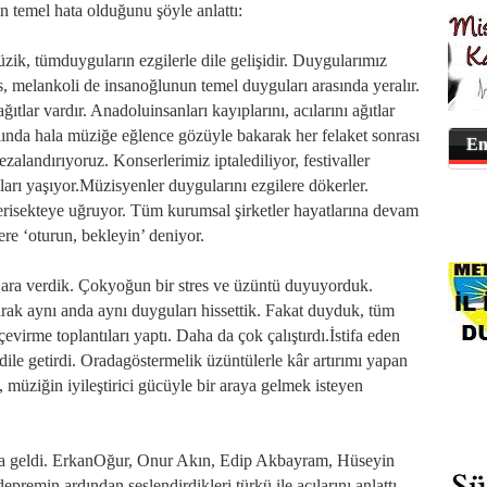
 temel hata olduğunu şöyle anlattı:
zik, tümduyguların ezgilerle dile gelişidir. Duygularımız
, melankoli de insanoğlunun temel duyguları arasında yeralır.
ıtlar vardır. Anadoluinsanları kayıplarını, acılarını ağıtlar
lında hala müziğe eğlence gözüyle bakarak her felaket sonrası
En
alandırıyoruz. Konserlerimiz iptalediliyor, festivaller
arı yaşıyor.Müzisyenler duygularını ezgilere dökerler.
erisekteye uğruyor. Tüm kurumsal şirketler hayatlarına devam
ere ‘oturun, bekleyin’ deniyor.
ta ara verdik. Çokyoğun bir stres ve üzüntü duyuyorduk.
rak aynı anda aynı duyguları hissettik. Fakat duyduk, tüm
 çevirme toplantıları yaptı. Daha da çok çalıştırdı.İstifa eden
 dile getirdi. Oradagöstermelik üzüntülerle kâr artırımı yapan
 müziğin iyileştirici gücüyle bir araya gelmek isteyen
raya geldi. ErkanOğur, Onur Akın, Edip Akbayram, Hüseyin
premin ardından seslendirdikleri türkü ile acılarını anlattı.