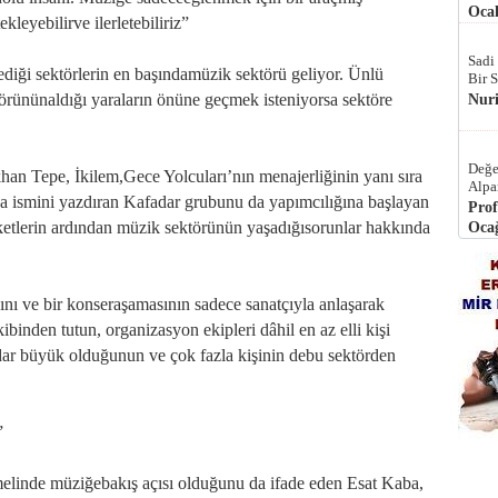
Ocak
leyebilirve ilerletebiliriz”
Sadi
diği sektörlerin en başındamüzik sektörü geliyor. Ünlü
Bir 
rününaldığı yaraların önüne geçmek isteniyorsa sektöre
Nur
Değe
han Tepe, İkilem,Gece Yolcuları’nın menajerliğinin yanı sıra
Alpa
a ismini yazdıran Kafadar grubunu da yapımcılığına başlayan
Prof
ketlerin ardından müzik sektörünün yaşadığısorunlar hakkında
Ocağ
ını ve bir konseraşamasının sadece sanatçıyla anlaşarak
kibinden tutun, organizasyon ekipleri dâhil en az elli kişi
dar büyük olduğunun ve çok fazla kişinin debu sektörden
”
emelinde müziğebakış açısı olduğunu da ifade eden Esat Kaba,