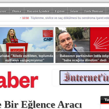
erör
Dünya
Hayatın İçinden
Eğitim
İslam
Türk Dünyası
rizm
Spor
Misafir Kalem
Foto Galeriler
zlıaka: ''Ailede eşitlikten, toplumda
Babasının partisinden istifa edip
eşitlikten vazgeçmiyoruz''
''baba ocağına döndüm'' dedi
Ya
 Bir Eğlence Aracı