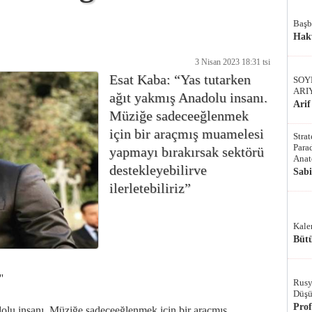
Başb
Hak
3 Nisan 2023 18:31 tsi
Esat Kaba: “Yas tutarken
SOY
ARI
ağıt yakmış Anadolu insanı.
Arif
Müziğe sadeceeğlenmek
için bir araçmış muamelesi
Stra
Parad
yapmayı bırakırsak sektörü
Anat
destekleyebilirve
Sab
ilerletebiliriz”
Kale
Bütü
'
Rusy
Düşü
Pro
olu insanı. Müziğe sadeceeğlenmek için bir araçmış