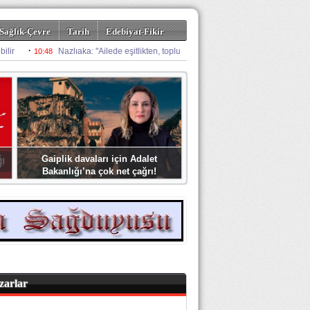
Sağlık-Çevre
Tarih
Edebiyat-Fikir
Gaiplik davaları için Adalet
Bakanlığı’na çok net çağrı!
zarlar