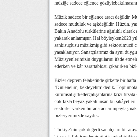
müziğe sadece eğlence gözüylebakılmasının
Müzik sadece bir eğlence aracı değildir. Mü
sadece mutluluk ve aşkdeğildir. Hüzün, yas
Bakın Anadolu türkülerine ağırlıklı olarak ağ
yakarak anlatmıştır. Hal böyleyken2023 yı
sankisuçlusu müzikmiş gibi sektörümüzü cez
yasaklanıyor. Sanatçılarımız da aynı duygul
Müzisyenlerimizin duygularını ifade etmel
ederken ve kâr-zarartablosu çıkarırken bizl
Bizler deprem felaketinde şirkette bir haf
‘Dinlenelim, bekleyelim’ dedik. Toplumola
kurumsal şirketlerçalışanlarına krizi fırsata
çok fazla beyaz yakalı insan bu şikâyetleri
sektörler varken burada acılarınıpaylaşmak,
bizleryerimizde saydık.
Türkiye’nin çok değerli sanatçıları bir a
Turan, Ufuk Beydemir gibi isimlerbirlikte de