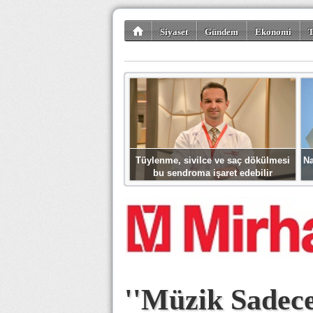
Siyaset
Gündem
Ekonomi
T
Kültür-Sanat
Bilim-Teknoloji
Gezi-Tu
Tüylenme, sivilce ve saç dökülmesi
Na
bu sendroma işaret edebilir
''Müzik Sadece