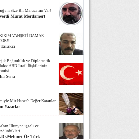
uğum Size Bir Maruzatım Var!
verdi Murat Merdamert
KIRIM VAHŞETİ DAMAR
YOR!!!
 Tarakcı
tejik Bağımlılık ve Diplomatik
oks: ABD-İsrail İlişkilerinin
omisi
iha Sena
miyle Mir Haber'e Değer Katanlar
n Yazarlar
a'nın Ukrayna işgali ve
ndürdükleri
f.Dr.Mehmet Öz Türk