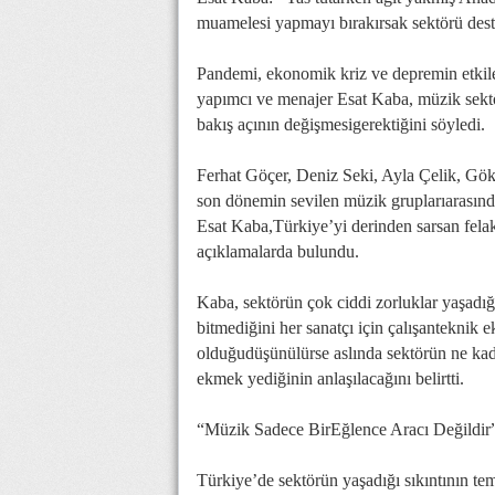
muamelesi yapmayı bırakırsak sektörü destek
Pandemi, ekonomik kriz ve depremin etkile
yapımcı ve menajer Esat Kaba, müzik sektö
bakış açının değişmesigerektiğini söyledi.
Ferhat Göçer, Deniz Seki, Ayla Çelik, Gök
son dönemin sevilen müzik gruplarıarasınd
Esat Kaba,Türkiye’yi derinden sarsan fela
açıklamalarda bulundu.
Kaba, sektörün çok ciddi zorluklar yaşadığ
bitmediğini her sanatçı için çalışanteknik e
olduğudüşünülürse aslında sektörün ne ka
ekmek yediğinin anlaşılacağını belirtti.
“Müzik Sadece BirEğlence Aracı Değildir
Türkiye’de sektörün yaşadığı sıkıntının t