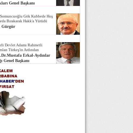
ları Genel Başkanı
 Somuncuoğlu Gök Kubbede Hoş
Seda Bırakarak Hakk'a Yürüdü
i Gürgür
rli Devlet Adamı Rahmetli
rslan Türkeş'in Ardından
.Dr.Mustafa Erkal-Aydınlar
ı Genel Başkanı