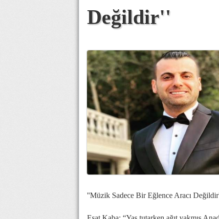
Değildir''
''Müzik Sadece Bir Eğlence Aracı Değildir'
Esat Kaba: “Yas tutarken ağıt yakmış Anad