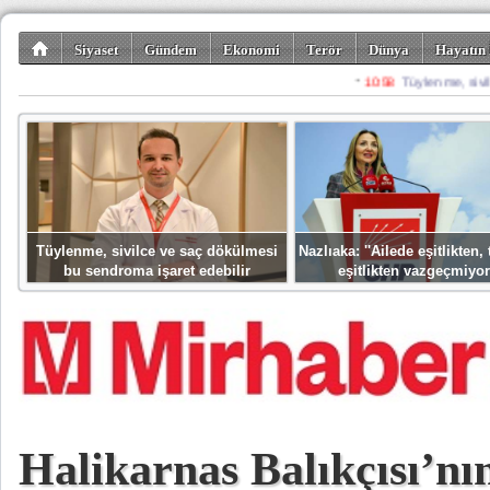
Siyaset
Gündem
Ekonomi
Terör
Dünya
Hayatın 
Kültür-Sanat
Bilim-Teknoloji
Gezi-Turizm
Spor
Misafir K
Tüylenme, sivilce ve saç dökülmesi
Nazlıaka: ''Ailede eşitlikten
bu sendroma işaret edebilir
eşitlikten vazgeçmiyor
Halikarnas Balıkçısı’nı