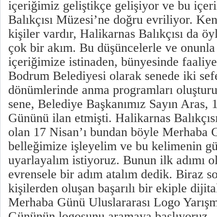
içeriğimiz geliştikçe gelişiyor ve bu içer
Balıkçısı Müzesi’ne doğru evriliyor. Ken
kişiler vardır, Halikarnas Balıkçısı da öy
çok bir akım. Bu düşüncelerle ve onunla 
içeriğimize istinaden, bünyesinde faaliye
Bodrum Belediyesi olarak senede iki sef
dönümlerinde anma programları oluşturu
sene, Belediye Başkanımız Sayın Aras,
Gününü ilan etmişti. Halikarnas Balıkçı
olan 17 Nisan’ı bundan böyle Merhaba 
belleğimize işleyelim ve bu kelimenin güz
uyarlayalım istiyoruz. Bunun ilk adımı o
evrensele bir adım atalım dedik. Biraz s
kişilerden oluşan başarılı bir ekiple diji
Merhaba Günü Uluslararası Logo Yarış
Gününün logosunu aramaya başlıyoruz.