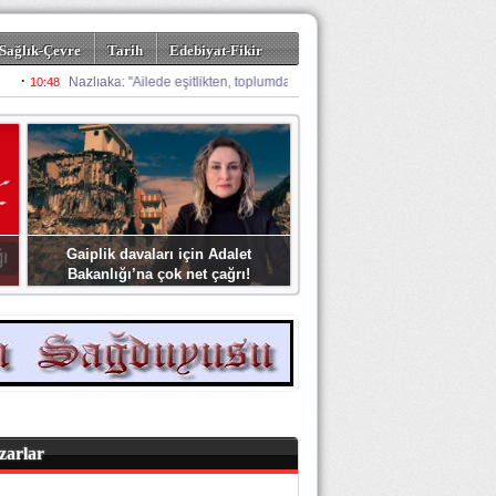
Sağlık-Çevre
Tarih
Edebiyat-Fikir
Gaiplik davaları için Adalet
Bakanlığı’na çok net çağrı!
zarlar