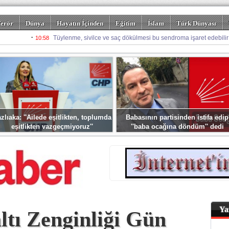
erör
Dünya
Hayatın İçinden
Eğitim
İslam
Türk Dünyası
rizm
Spor
Misafir Kalem
Foto Galeriler
zlıaka: ''Ailede eşitlikten, toplumda
Babasının partisinden istifa edip
eşitlikten vazgeçmiyoruz''
''baba ocağına döndüm'' dedi
Ya
tı Zenginliği Gün