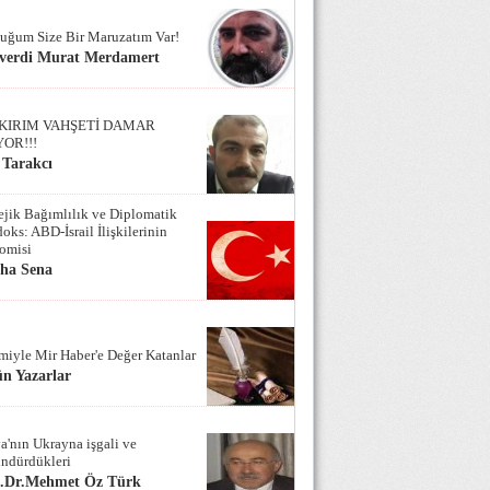
uğum Size Bir Maruzatım Var!
verdi Murat Merdamert
KIRIM VAHŞETİ DAMAR
YOR!!!
 Tarakcı
tejik Bağımlılık ve Diplomatik
oks: ABD-İsrail İlişkilerinin
omisi
iha Sena
miyle Mir Haber'e Değer Katanlar
n Yazarlar
a'nın Ukrayna işgali ve
ndürdükleri
f.Dr.Mehmet Öz Türk