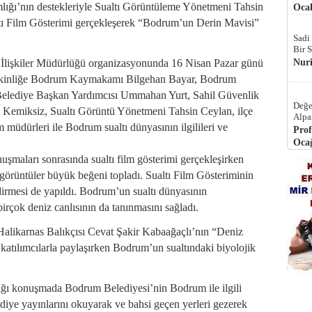
ı’nın destekleriyle Sualtı Görüntüleme Yönetmeni Tahsin
Ocak
ltı Film Gösterimi gerçekleşerek “Bodrum’un Derin Mavisi”
Sadi
Bir 
Nur
İlişkiler Müdürlüğü organizasyonunda 16 Nisan Pazar günü
etkinliğe Bodrum Kaymakamı Bilgehan Bayar, Bodrum
Belediye Başkan Yardımcısı Ummahan Yurt, Sahil Güvenlik
Değe
emiksiz, Sualtı Görüntü Yönetmeni Tahsin Ceylan, ilçe
Alpa
im müdürleri ile Bodrum sualtı dünyasının ilgilileri ve
Prof
Ocağ
nuşmaları sonrasında sualtı film gösterimi gerçekleşirken
görüntüler büyük beğeni topladı. Sualtı Film Gösteriminin
dirmesi de yapıldı. Bodrum’un sualtı dünyasının
birçok deniz canlısının da tanınmasını sağladı.
alikarnas Balıkçısı Cevat Şakir Kabaağaçlı’nın “Deniz
i katılımcılarla paylaşırken Bodrum’un sualtındaki biyolojik
ı konuşmada Bodrum Belediyesi’nin Bodrum ile ilgili
ediye yayınlarını okuyarak ve bahsi geçen yerleri gezerek