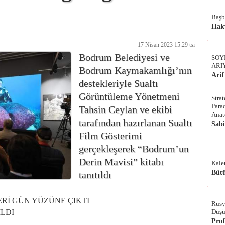
Başb
Hak
17 Nisan 2023 15:29 tsi
Bodrum Belediyesi ve
SOY
ARI
Bodrum Kaymakamlığı’nın
Arif
destekleriyle Sualtı
Görüntüleme Yönetmeni
Stra
Parad
Tahsin Ceylan ve ekibi
Anat
tarafından hazırlanan Sualtı
Sab
Film Gösterimi
gerçekleşerek “Bodrum’un
Derin Mavisi” kitabı
Kale
Bütü
tanıtıldı
Rİ GÜN YÜZÜNE ÇIKTI
Rusy
Düşü
ILDI
Pro