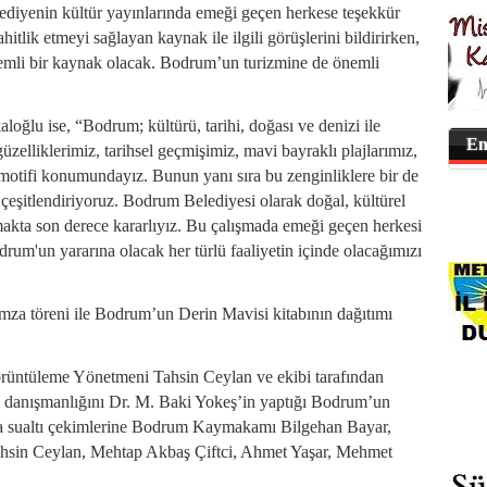
lediyenin kültür yayınlarında emeği geçen herkese teşekkür
lik etmeyi sağlayan kaynak ile ilgili görüşlerini bildirirken,
emli bir kaynak olacak. Bodrum’un turizmine de önemli
ğlu ise, “Bodrum; kültürü, tarihi, doğası ve denizi ile
En
zelliklerimiz, tarihsel geçmişimiz, mavi bayraklı plajlarımız,
motifi konumundayız. Bunun yanı sıra bu zenginliklere bir de
i çeşitlendiriyoruz. Bodrum Belediyesi olarak doğal, kültürel
ımakta son derece kararlıyız. Bu çalışmada emeği geçen herkesi
um'un yararına olacak her türlü faaliyetin içinde olacağımızı
za töreni ile Bodrum’un Derin Mavisi kitabının dağıtımı
rüntüleme Yönetmeni Tahsin Ceylan ve ekibi tarafından
el danışmanlığını Dr. M. Baki Yokeş’in yaptığı Bodrum’un
nda sualtı çekimlerine Bodrum Kaymakamı Bilgehan Bayar,
hsin Ceylan, Mehtap Akbaş Çiftci, Ahmet Yaşar, Mehmet