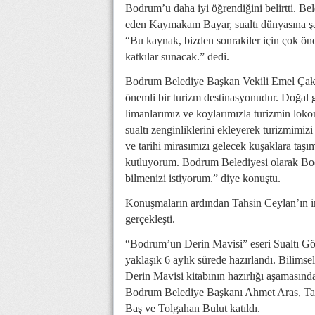
Bodrum’u daha iyi öğrendiğini belirtti. Be
eden Kaymakam Bayar, sualtı dünyasına şahit
“Bu kaynak, bizden sonrakiler için çok ön
katkılar sunacak.” dedi.
Bodrum Belediye Başkan Vekili Emel Çakalo
önemli bir turizm destinasyonudur. Doğal gü
limanlarımız ve koylarımızla turizmin loko
sualtı zenginliklerini ekleyerek turizmimiz
ve tarihi mirasımızı gelecek kuşaklara taş
kutluyorum. Bodrum Belediyesi olarak Bodr
bilmenizi istiyorum.” diye konuştu.
Konuşmaların ardından Tahsin Ceylan’ın im
gerçekleşti.
“Bodrum’un Derin Mavisi” eseri Sualtı Gö
yaklaşık 6 aylık sürede hazırlandı. Bilims
Derin Mavisi kitabının hazırlığı aşaması
Bodrum Belediye Başkanı Ahmet Aras, Ta
Baş ve Tolgahan Bulut katıldı.