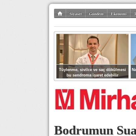
Siyaset
Gündem
Ekonomi
T
Kültür-Sanat
Bilim-Teknoloji
Gezi-Tu
Tüylenme, sivilce ve saç dökülmesi
Na
bu sendroma işaret edebilir
Bodrumun Sual