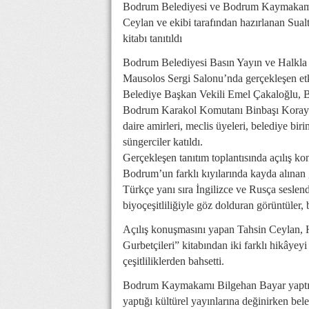
Bodrum Belediyesi ve Bodrum Kaymakamlığ
Ceylan ve ekibi tarafından hazırlanan Sua
kitabı tanıtıldı
Bodrum Belediyesi Basın Yayın ve Halkla 
Mausolos Sergi Salonu’nda gerçekleşen 
Belediye Başkan Vekili Emel Çakaloğlu, 
Bodrum Karakol Komutanı Binbaşı Koray K
daire amirleri, meclis üyeleri, belediye bir
süngerciler katıldı.
Gerçekleşen tanıtım toplantısında açılış ko
Bodrum’un farklı kıyılarında kayda alınan 
Türkçe yanı sıra İngilizce ve Rusça seslen
biyoçeşitliliğiyle göz dolduran görüntüler, 
Açılış konuşmasını yapan Tahsin Ceylan, H
Gurbetçileri” kitabından iki farklı hikâyey
çeşitliliklerden bahsetti.
Bodrum Kaymakamı Bilgehan Bayar yaptığ
yaptığı kültürel yayınlarına değinirken bel