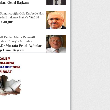
ları Genel Başkanı
 Somuncuoğlu Gök Kubbede Hoş
Seda Bırakarak Hakk'a Yürüdü
i Gürgür
rli Devlet Adamı Rahmetli
rslan Türkeş'in Ardından
.Dr.Mustafa Erkal-Aydınlar
ı Genel Başkanı