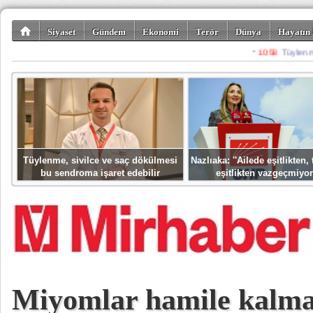
Siyaset
Gündem
Ekonomi
Terör
Dünya
Hayatın 
Kültür-Sanat
Bilim-Teknoloji
Gezi-Turizm
Spor
Misafir K
Tüylenme, sivilce ve saç dökülmesi
Nazlıaka: ''Ailede eşitlikten
bu sendroma işaret edebilir
eşitlikten vazgeçmiyor
Miyomlar hamile kalma