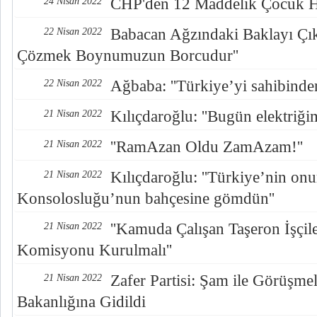
CHP'den 12 Maddelik Çocuk Ha
24 Nisan 2022
Babacan Ağzındaki Baklayı Çıka
22 Nisan 2022
Çözmek Boynumuzun Borcudur''
Ağbaba: ''Türkiye’yi sahibinden 
22 Nisan 2022
Kılıçdaroğlu: ''Bugün elektriğim
21 Nisan 2022
''RamAzan Oldu ZamAzam!''
21 Nisan 2022
Kılıçdaroğlu: ''Türkiye’nin on
21 Nisan 2022
Konsolosluğu’nun bahçesine gömdün''
''Kamuda Çalışan Taşeron İşçile
21 Nisan 2022
Komisyonu Kurulmalı''
Zafer Partisi: Şam ile Görüşme
21 Nisan 2022
Bakanlığına Gidildi