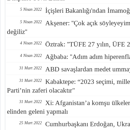
İçişleri Bakanlığı'ndan İmamoğ
5 Nisan 2022
Akşener: ''Çok açık söyleyeyi
5 Nisan 2022
değiliz''
Öztrak: ''TÜFE 27 yılın, ÜFE 20
4 Nisan 2022
Ağbaba: ''Adım adım hiperenfla
4 Nisan 2022
ABD savaşlardan medet ummay
31 Mart 2022
Kabaktepe: “2023 seçimi, mill
31 Mart 2022
Parti’nin zaferi olacaktır"
Xi: Afganistan’a komşu ülkeler
31 Mart 2022
elinden geleni yapmalı
Cumhurbaşkanı Erdoğan, Ukra
25 Mart 2022