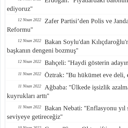
Erdoğan: ''Fiyatlardaki balonu
ediyoruz''
Zafer Partisi’den Polis ve Jand
12 Nisan 2022
Reformu''
Bakan Soylu'dan Kılıçdaroğlu'na
12 Nisan 2022
başkanın dengeni bozmuş''
Bahçeli: ''Haydi gösterin adayını
12 Nisan 2022
Öztrak: ''Bu hükümet eve deli, el
11 Nisan 2022
Ağbaba: ''Ülkede işsizlik azalm
11 Nisan 2022
kuyrukları arttı''
Bakan Nebati: ''Enflasyonu yıl
11 Nisan 2022
seviyeye getireceğiz''
10 Nisan 2022