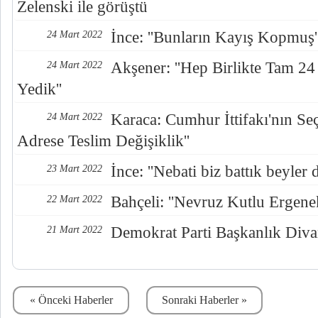
Zelenski ile görüştü
İnce: ''Bunların Kayış Kopmuş'
24 Mart 2022
Akşener: ''Hep Birlikte Tam 24
24 Mart 2022
Yedik''
Karaca: Cumhur İttifakı'nın Se
24 Mart 2022
Adrese Teslim Değişiklik''
İnce: ''Nebati biz battık beyler d
23 Mart 2022
Bahçeli: ''Nevruz Kutlu Ergenek
22 Mart 2022
Demokrat Parti Başkanlık Divan
21 Mart 2022
« Önceki Haberler
Sonraki Haberler »