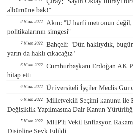
Çıray; ''Sayın Oktay iftirayı b
albümüne bak!''
Akın: ''U harfi metronun değil, i
8 Nisan 2022
politikalarının simgesi''
Bahçeli: ''Dün haklıydık, bugün
7 Nisan 2022
yarın da haklı çıkacağız''
Cumhurbaşkanı Erdoğan AK Part
6 Nisan 2022
hitap etti
Üniversiteli İşçiler Meclis Gü
6 Nisan 2022
Milletvekili Seçimi kanunu ile
6 Nisan 2022
Değişiklik Yapılmasına Dair Kanun Yürürlüğ
MHP'li Vekil Enflasyon Rakamla
5 Nisan 2022
Disipline Sevk Edildi