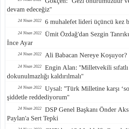
Gökçen: ''Gezi onurumuzdur v
devam edeceğiz''
6 muhalefet lideri üçüncü kez b
24 Nisan 2022
Ümit Özdağ'dan Sezgin Tanrıku
24 Nisan 2022
İnce Ayar
Ali Babacan Nereye Koşuyor?
24 Nisan 2022
Engin Alan: ''Milletvekili sıfat
24 Nisan 2022
dokunulmazlığı kaldırılmalı''
Uysal: ''Türk Milletine karşı ‘s
24 Nisan 2022
şiddetle reddediyorum''
DSP Genel Başkanı Önder Aks
24 Nisan 2022
Paylan'a Sert Tepki