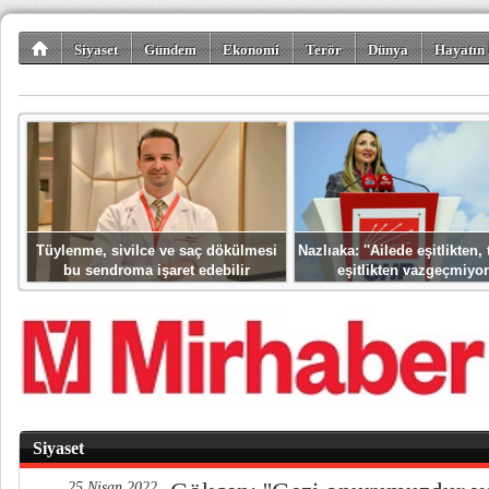
Siyaset
Gündem
Ekonomi
Terör
Dünya
Hayatın 
Kültür-Sanat
Bilim-Teknoloji
Gezi-Turizm
Spor
Misafir K
Tüylenme, sivilce ve saç dökülmesi
Nazlıaka: ''Ailede eşitlikten
bu sendroma işaret edebilir
eşitlikten vazgeçmiyor
Siyaset
25 Nisan 2022