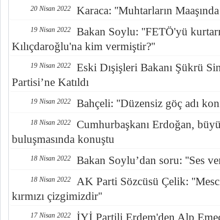
Karaca: ''Muhtarların Maaşında
20 Nisan 2022
Bakan Soylu: ''FETÖ'yü kurtar
19 Nisan 2022
Kılıçdaroğlu'na kim vermiştir?''
Eski Dışişleri Bakanı Şükrü Si
19 Nisan 2022
Partisi’ne Katıldı
Bahçeli: ''Düzensiz göç adı konm
19 Nisan 2022
Cumhurbaşkanı Erdoğan, büyüke
18 Nisan 2022
buluşmasında konuştu
Bakan Soylu’dan soru: ''Ses ver
18 Nisan 2022
AK Parti Sözcüsü Çelik: ''Mes
18 Nisan 2022
kırmızı çizgimizdir''
İYİ Partili Erdem'den Alp Emeç
17 Nisan 2022