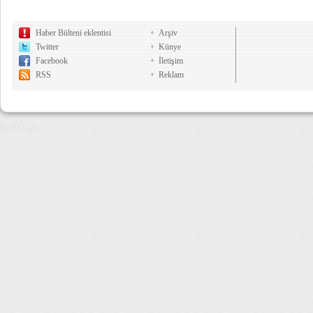
Haber Bülteni eklentisi
Arşiv
Twitter
Künye
Facebook
İletişim
RSS
Reklam
8,202 µs