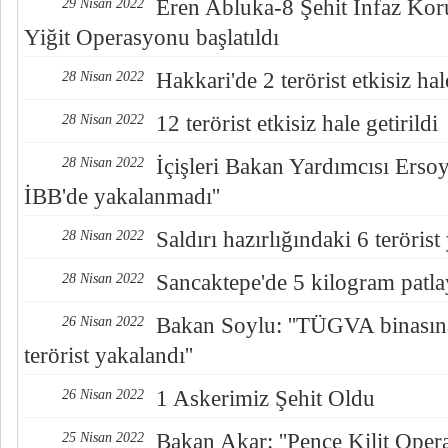
Eren Abluka-8 Şehit İnfaz K
29 Nisan 2022
Yiğit Operasyonu başlatıldı
Hakkari'de 2 terörist etkisiz hale
28 Nisan 2022
12 terörist etkisiz hale getirildi
28 Nisan 2022
İçişleri Bakan Yardımcısı Ersoy:
28 Nisan 2022
İBB'de yakalanmadı''
Saldırı hazırlığındaki 6 terörist
28 Nisan 2022
Sancaktepe'de 5 kilogram patlayı
28 Nisan 2022
Bakan Soylu: ''TÜGVA binasına
26 Nisan 2022
terörist yakalandı''
1 Askerimiz Şehit Oldu
26 Nisan 2022
Bakan Akar: ''Pençe Kilit Oper
25 Nisan 2022