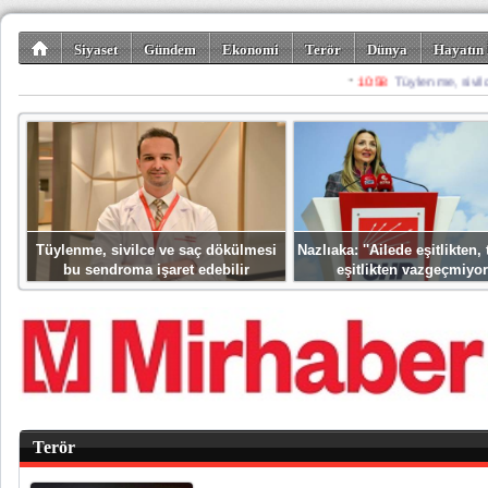
Siyaset
Gündem
Ekonomi
Terör
Dünya
Hayatın 
Kültür-Sanat
Bilim-Teknoloji
Gezi-Turizm
Spor
Misafir K
Tüylenme, sivilce ve saç dökülmesi
Nazlıaka: ''Ailede eşitlikten
bu sendroma işaret edebilir
eşitlikten vazgeçmiyor
Terör