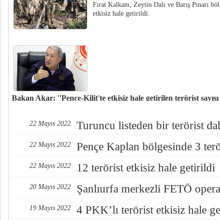
Fırat Kalkanı, Zeytin Dalı ve Barış Pınarı bö
etkisiz hale getirildi.
Bakan Akar: ''Pençe-Kilit'te etkisiz hale getirilen terörist sayısı 
Milli Savunma Bakanı Hulusi Akar, 5 askerin şehit olduğu saldırı sonrasınd
teröristin etkisiz hale getirildiğini operasyonda bugüne kadar etkisiz hale ge
Turuncu listeden bir terörist da
22 Mayıs 2022
geçtiğini bildirdi.
Pençe Kaplan bölgesinde 3 teröri
22 Mayıs 2022
12 terörist etkisiz hale getirildi
22 Mayıs 2022
Şanlıurfa merkezli FETÖ oper
20 Mayıs 2022
4 PKK’lı terörist etkisiz hale get
19 Mayıs 2022