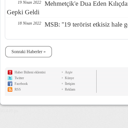
Mehmetçik'e Dua Eden Kılıçda
19 Nisan 2022
Gepki Geldi
MSB: ''19 terörist etkisiz hale get
18 Nisan 2022
Sonraki Haberler »
Haber Bülteni eklentisi
Arşiv
Twitter
Künye
Facebook
İletişim
RSS
Reklam
10,449 µs