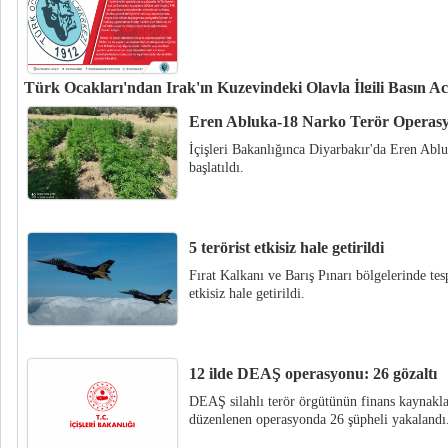
Türk Ocakları'ndan Irak'ın Kuzeyindeki Olayla İlgili Basın A
Bölücü terör örgütünün Irak'ın Dohuk Vilayeti’nin Zaho İlçesi’nde düzenled
Eren Abluka-18 Narko Terör Operasyo
halk üzerinden Türkiye'ye yönelik ortaya atılan iftiralara Türk Ocakları Ge
İçişleri Bakanlığınca Diyarbakır'da Eren Ab
tepki gösterdi.
başlatıldı.
5 terörist etkisiz hale getirildi
Fırat Kalkanı ve Barış Pınarı bölgelerinde te
etkisiz hale getirildi.
12 ilde DEAŞ operasyonu: 26 gözaltı
DEAŞ silahlı terör örgütünün finans kaynakla
düzenlenen operasyonda 26 şüpheli yakalandı