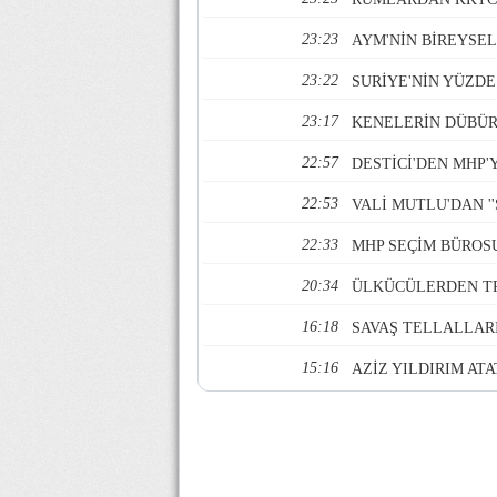
23:23
AYM'NİN BİREYSE
23:22
SURİYE'NİN YÜZDE
23:17
KENELERİN DÜBÜR
22:57
DESTİCİ'DEN MHP'
22:53
VALİ MUTLU'DAN '
22:33
MHP SEÇİM BÜROSU
20:34
ÜLKÜCÜLERDEN TRT
16:18
SAVAŞ TELLALLARI
15:16
AZİZ YILDIRIM ATA