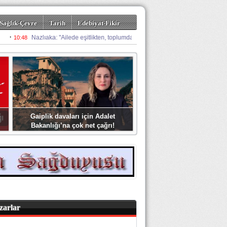
Sağlık-Çevre
Tarih
Edebiyat-Fikir
Gaiplik davaları için Adalet
Bakanlığı’na çok net çağrı!
zarlar