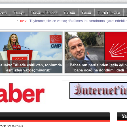
erör
Dünya
Hayatın İçinden
Eğitim
İslam
Türk Dünyası
rizm
Spor
Misafir Kalem
Foto Galeriler
zlıaka: ''Ailede eşitlikten, toplumda
Babasının partisinden istifa edip
eşitlikten vazgeçmiyoruz''
''baba ocağına döndüm'' dedi
Ya
'YE KUMPAS