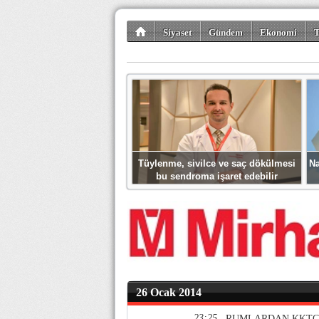
Siyaset
Gündem
Ekonomi
T
Kültür-Sanat
Bilim-Teknoloji
Gezi-Tu
Tüylenme, sivilce ve saç dökülmesi
Na
bu sendroma işaret edebilir
26 Ocak 2014
23:25
RUMLARDAN KKTC