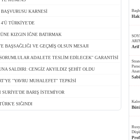
Başb
L BAŞVURUSU KARNESİ
Hak
 4'Ü TÜRKİYE'DE
ÜNE KIZGIN İĞNE BATIRMAK
SOY
ARI
YE BAŞSAĞLIĞI VE GEÇMİŞ OLSUN MESAJI
Arif
'SORUMLULAR ADALETE TESLİM EDİLECEK'' GARANTİSİ
Stra
Parad
NA SALDIRI: CENGİZ AKYILDIZ ŞEHİT OLDU
Anat
Sab
'YE ''YAVRU MUHALEFET'' TEPKİSİ
 SURİYE'DE BARIŞ İSTEMİYOR
Kale
TÜRK'E SIĞINDI
Bütü
Rusy
Düşü
Pro