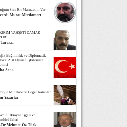
uğum Size Bir Maruzatım Var!
verdi Murat Merdamert
KIRIM VAHŞETİ DAMAR
YOR!!!
 Tarakcı
tejik Bağımlılık ve Diplomatik
oks: ABD-İsrail İlişkilerinin
omisi
iha Sena
miyle Mir Haber'e Değer Katanlar
n Yazarlar
a'nın Ukrayna işgali ve
ndürdükleri
f.Dr.Mehmet Öz Türk