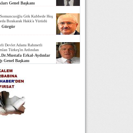
ları Genel Başkanı
 Somuncuoğlu Gök Kubbede Hoş
Seda Bırakarak Hakk'a Yürüdü
i Gürgür
rli Devlet Adamı Rahmetli
rslan Türkeş'in Ardından
.Dr.Mustafa Erkal-Aydınlar
ı Genel Başkanı