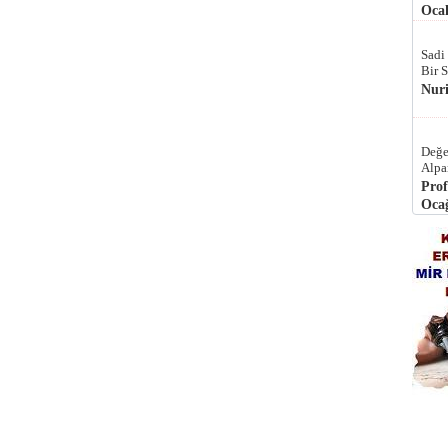
Ocak
Sadi
Bir 
Nur
Değe
Alpa
Prof
Ocağ