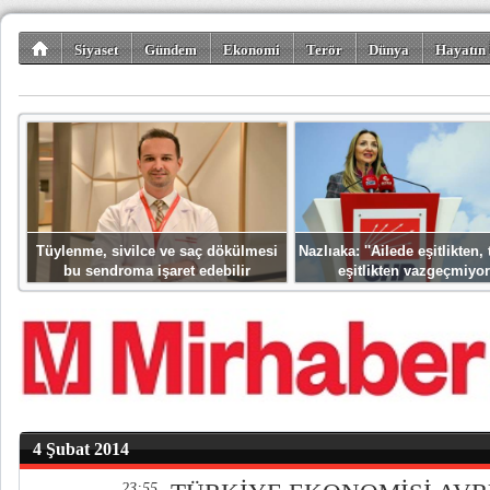
Siyaset
Gündem
Ekonomi
Terör
Dünya
Hayatın 
Kültür-Sanat
Bilim-Teknoloji
Gezi-Turizm
Spor
Misafir K
Tüylenme, sivilce ve saç dökülmesi
Nazlıaka: ''Ailede eşitlikten
bu sendroma işaret edebilir
eşitlikten vazgeçmiyor
4 Şubat 2014
23:55