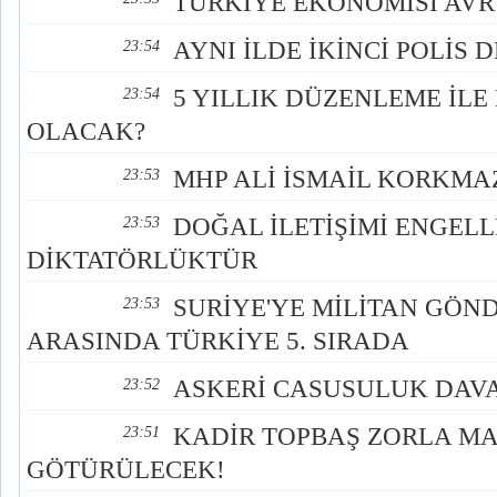
TÜRKİYE EKONOMİSİ AV
AYNI İLDE İKİNCİ POLİS 
23:54
5 YILLIK DÜZENLEME İLE
23:54
OLACAK?
MHP ALİ İSMAİL KORKMAZ
23:53
DOĞAL İLETİŞİMİ ENGEL
23:53
DİKTATÖRLÜKTÜR
SURİYE'YE MİLİTAN GÖN
23:53
ARASINDA TÜRKİYE 5. SIRADA
ASKERİ CASUSULUK DAVA
23:52
KADİR TOPBAŞ ZORLA M
23:51
GÖTÜRÜLECEK!