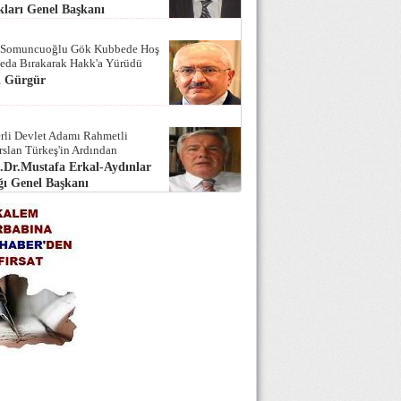
ları Genel Başkanı
 Somuncuoğlu Gök Kubbede Hoş
Seda Bırakarak Hakk'a Yürüdü
i Gürgür
rli Devlet Adamı Rahmetli
rslan Türkeş'in Ardından
.Dr.Mustafa Erkal-Aydınlar
ı Genel Başkanı