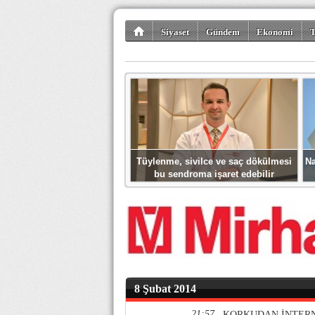
Siyaset
Gündem
Ekonomi
T
Kültür-Sanat
Bilim-Teknoloji
Gezi-Tu
Tüylenme, sivilce ve saç dökülmesi
Na
bu sendroma işaret edebilir
8 Şubat 2014
21:57
KORKUDAN İNTERN