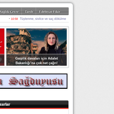
Sağlık-Çevre
Tarih
Edebiyat-Fikir
Gaiplik davaları için Adalet
Bakanlığı’na çok net çağrı!
zarlar