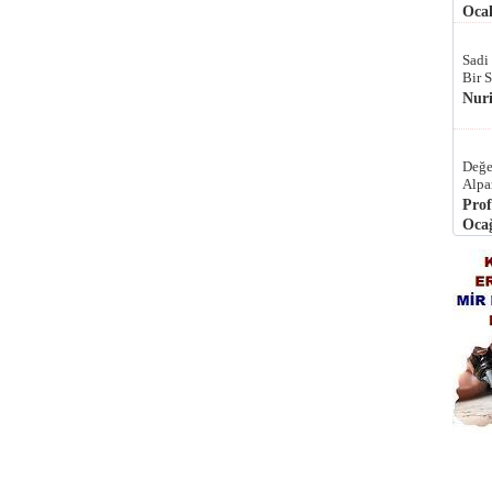
Ocak
Sadi
Bir 
Nur
Değe
Alpa
Prof
Ocağ