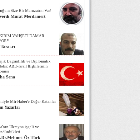
uğum Size Bir Maruzatım Var!
verdi Murat Merdamert
KIRIM VAHŞETİ DAMAR
YOR!!!
 Tarakcı
tejik Bağımlılık ve Diplomatik
oks: ABD-İsrail İlişkilerinin
omisi
iha Sena
miyle Mir Haber'e Değer Katanlar
n Yazarlar
a'nın Ukrayna işgali ve
ndürdükleri
f.Dr.Mehmet Öz Türk