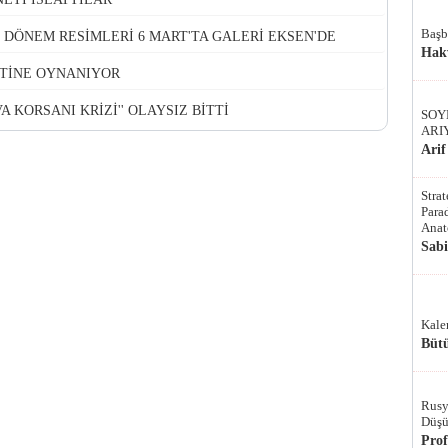
Başb
N DÖNEM RESİMLERİ 6 MART'TA GALERİ EKSEN'DE
Hak
TİNE OYNANIYOR
VA KORSANI KRİZİ'' OLAYSIZ BİTTİ
SOY
ARI
Arif
Stra
Parad
Anat
Sab
Kale
Bütü
Rusy
Düşü
Pro