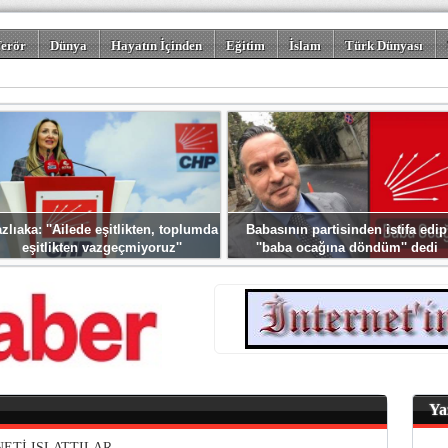
erör
Dünya
Hayatın İçinden
Eğitim
İslam
Türk Dünyası
rizm
Spor
Misafir Kalem
Foto Galeriler
zlıaka: ''Ailede eşitlikten, toplumda
Babasının partisinden istifa edip
eşitlikten vazgeçmiyoruz''
''baba ocağına döndüm'' dedi
Ya
ETİ ISLATTILAR