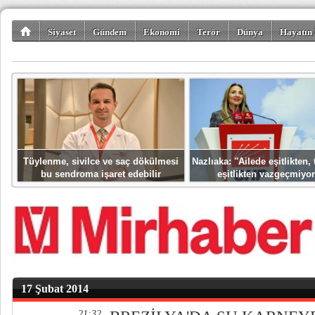
Siyaset
Gündem
Ekonomi
Terör
Dünya
Hayatın 
Kültür-Sanat
Bilim-Teknoloji
Gezi-Turizm
Spor
Misafir K
Tüylenme, sivilce ve saç dökülmesi
Nazlıaka: ''Ailede eşitlikten
bu sendroma işaret edebilir
eşitlikten vazgeçmiyor
17 Şubat 2014
21:32