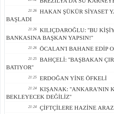
BREZİLYA'DA SU KARNE
HAKAN ŞÜKÜR SİYASET Y
21:26
BAŞLADI
KILIÇDAROĞLU: ''BU KİŞİ
21:26
BANKASINA BAŞKAN YAPSIN!''
ÖCALAN'I BAHANE EDİP O
21:26
BAHÇELİ: ''BAŞBAKAN ÇI
21:25
BATIYOR''
ERDOĞAN YİNE ÖFKELİ
21:25
KIŞANAK: ''ANKARA'NIN 
21:24
BEKLEYECEK DEĞİLİZ''
ÇİFTÇİLERE HAZİNE ARAZ
21:24