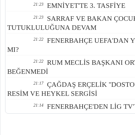
EMNİYET'TE 3. TASFİYE
21:23
SARRAF VE BAKAN ÇOCU
21:23
TUTUKLULUĞUNA DEVAM
FENERBAHÇE UEFA'DAN Y
21:22
MI?
RUM MECLİS BAŞKANI O
21:22
BEĞENMEDİ
ÇAĞDAŞ ERÇELİK ''DOSTOY
21:17
RESİM VE HEYKEL SERGİSİ
FENERBAHÇE'DEN LİG TV
21:14