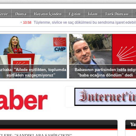
erör
Dünya
Hayatın İçinden
Eğitim
İslam
Türk Dünyası
rizm
Spor
Misafir Kalem
Foto Galeriler
zlıaka: ''Ailede eşitlikten, toplumda
Babasının partisinden istifa edip
eşitlikten vazgeçmiyoruz''
''baba ocağına döndüm'' dedi
Ya
ERE: ''SANDIKLARA SAHİP ÇIKIN''