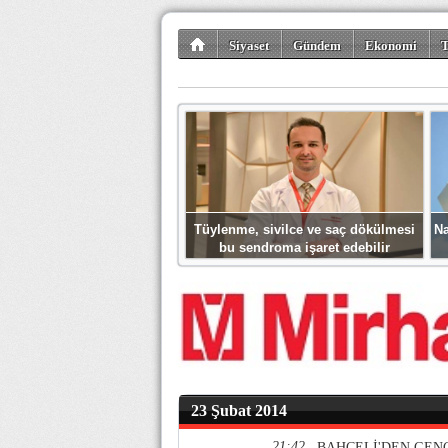
Siyaset
Gündem
Ekonomi
T
Kültür-Sanat
Bilim-Teknoloji
Gezi-Tu
Tüylenme, sivilce ve saç dökülmesi
Na
bu sendroma işaret edebilir
23 Şubat 2014
21:42
BAHÇELİ'DEN GENÇL