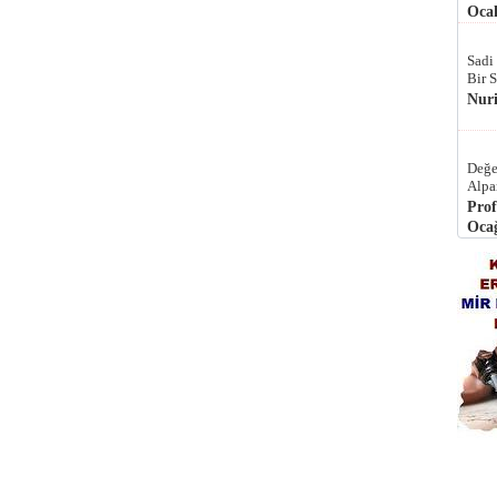
Ocak
Sadi
Bir 
Nur
Değe
Alpa
Prof
Ocağ