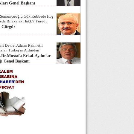
ları Genel Başkanı
 Somuncuoğlu Gök Kubbede Hoş
Seda Bırakarak Hakk'a Yürüdü
i Gürgür
rli Devlet Adamı Rahmetli
rslan Türkeş'in Ardından
.Dr.Mustafa Erkal-Aydınlar
ı Genel Başkanı