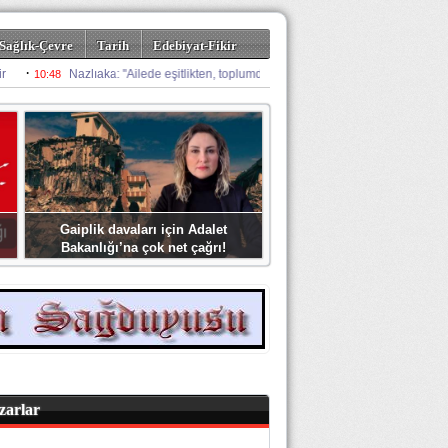
Sağlık-Çevre
Tarih
Edebiyat-Fikir
Gaiplik davaları için Adalet
Bakanlığı’na çok net çağrı!
zarlar