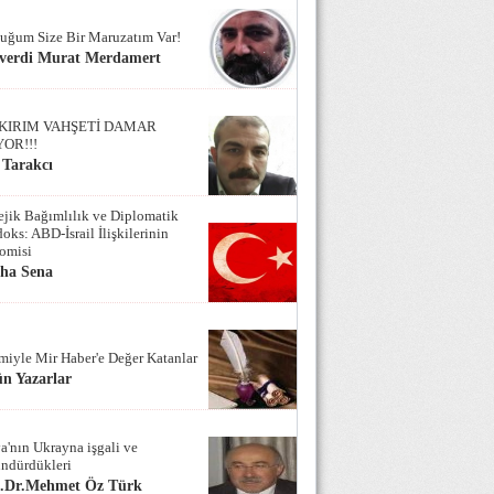
uğum Size Bir Maruzatım Var!
verdi Murat Merdamert
KIRIM VAHŞETİ DAMAR
YOR!!!
 Tarakcı
tejik Bağımlılık ve Diplomatik
oks: ABD-İsrail İlişkilerinin
omisi
iha Sena
miyle Mir Haber'e Değer Katanlar
n Yazarlar
a'nın Ukrayna işgali ve
ndürdükleri
f.Dr.Mehmet Öz Türk