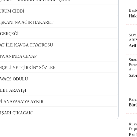
Başb
URUM CİDDİ
Hak
AŞKANI'NA AĞIR HAKARET
 GERÇEĞİ
SOY
ARI
T İLE KAVGA TİYATROSU
Arif
'A ANINDA CEVAP
Stra
Parad
ELİ'YE ''ÇİRKİN'' SÖZLER
Anat
Sab
 AWACS ÖDÜLÜ
ALET ARAYIŞI
Kale
İ ANAYASA'YA AYKIRI
Bütü
DIŞARI ÇIKACAK"
Rusy
Düşü
Pro