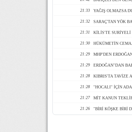
21:33
YAĞIŞ OLMAZSA D
21:32
SARAÇ'TAN YÖK B
21:31
KİLİS'TE SURİYELİ
21:30
HÜKÜMETİN CEMAA
21:29
MHP'DEN ERDOĞAN
21:29
ERDOĞAN''DAN BAHÇ
21:28
KIBRIS'TA TAVİZE
21:28
''HOCALI'' İÇİN AD
21:27
MİT KANUN TEKLİF
21:26
"BİRİ KÖŞKE BİRİ 