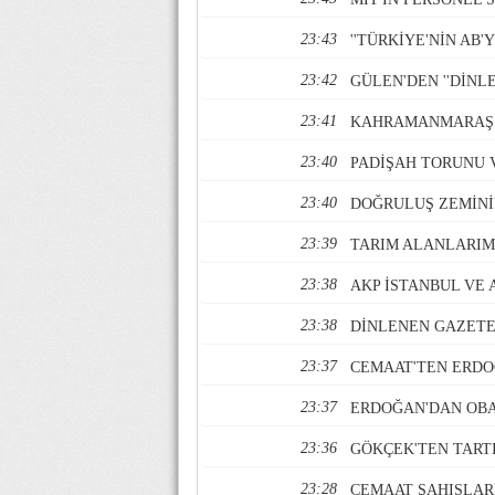
23:43
''TÜRKİYE'NİN AB'
23:42
GÜLEN'DEN ''DİNL
23:41
KAHRAMANMARAŞ 
23:40
PADİŞAH TORUNU 
23:40
DOĞRULUŞ ZEMİNİMİ
23:39
TARIM ALANLARIM
23:38
AKP İSTANBUL VE 
23:38
DİNLENEN GAZETE
23:37
CEMAAT'TEN ERDO
23:37
ERDOĞAN'DAN OBA
23:36
GÖKÇEK'TEN TART
23:28
CEMAAT ŞAHISLAR