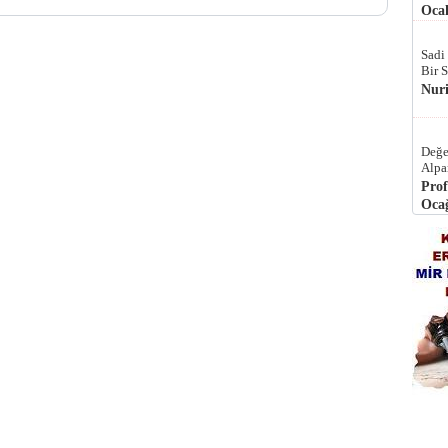
Ocak
Sadi
Bir 
Nur
Değe
Alpa
Prof
Ocağ