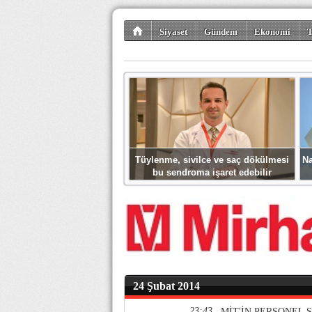
Siyaset
Gündem
Ekonomi
T
Kültür-Sanat
Bilim-Teknoloji
Gezi-Tu
Tüylenme, sivilce ve saç dökülmesi
Na
bu sendroma işaret edebilir
24 Şubat 2014
23:43
MİT'İN PERSONEL 