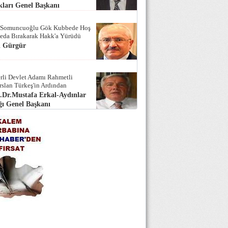
ları Genel Başkanı
 Somuncuoğlu Gök Kubbede Hoş
Seda Bırakarak Hakk'a Yürüdü
i Gürgür
rli Devlet Adamı Rahmetli
rslan Türkeş'in Ardından
.Dr.Mustafa Erkal-Aydınlar
ı Genel Başkanı