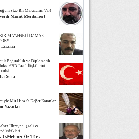
uğum Size Bir Maruzatım Var!
verdi Murat Merdamert
KIRIM VAHŞETİ DAMAR
YOR!!!
 Tarakcı
tejik Bağımlılık ve Diplomatik
oks: ABD-İsrail İlişkilerinin
omisi
iha Sena
miyle Mir Haber'e Değer Katanlar
n Yazarlar
a'nın Ukrayna işgali ve
ndürdükleri
f.Dr.Mehmet Öz Türk