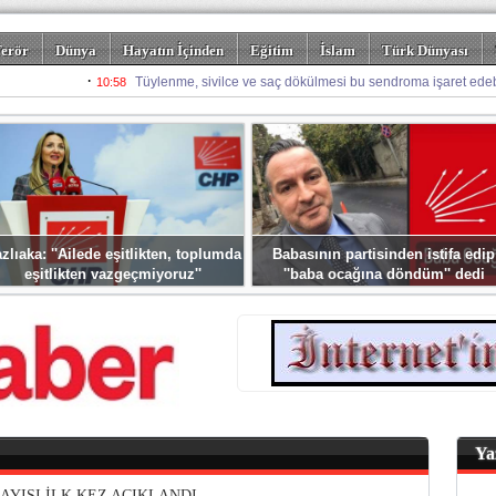
erör
Dünya
Hayatın İçinden
Eğitim
İslam
Türk Dünyası
rizm
Spor
Misafir Kalem
Foto Galeriler
zlıaka: ''Ailede eşitlikten, toplumda
Babasının partisinden istifa edip
eşitlikten vazgeçmiyoruz''
''baba ocağına döndüm'' dedi
Ya
SAYISI İLK KEZ AÇIKLANDI