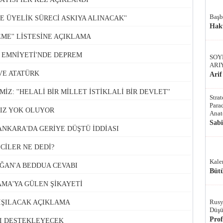
Başb
YE ÜYELİK SÜRECİ ASKIYA ALINACAK''
Hak
EME'' LİSTESİNE AÇIKLAMA
EMNİYETİ'NDE DEPREM
SOY
ARI
VE ATATÜRK
Arif
Z: ''HELALİ BİR MİLLET İSTİKLALİ BİR DEVLET''
Stra
Parad
IZ YOK OLUYOR
Anat
Sab
ANKARA'DA GERİYE DÜŞTÜ İDDİASI
CİLER NE DEDİ?
Kale
ĞAN'A BEDDUA CEVABI
Bütü
MA'YA GÜLEN ŞİKAYETİ
Rusy
IŞILACAK AÇIKLAMA
Düşü
Pro
I DESTEKLEYECEK