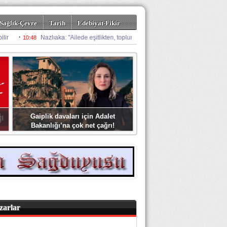
Sağlık-Çevre
Tarih
Edebiyat-Fikir
Gaiplik davaları için Adalet
Bakanlığı’na çok net çağrı!
zarlar