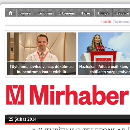
Siyaset
Gündem
Ekonomi
Terör
Dünya
Hayatın 
Kültür-Sanat
Bilim-Teknoloji
Gezi-Turizm
Spor
Misafir K
Tüylenme, sivilce ve saç dökülmesi
Nazlıaka: ''Ailede eşitlikten
bu sendroma işaret edebilir
eşitlikten vazgeçmiyor
25 Şubat 2014
20:33