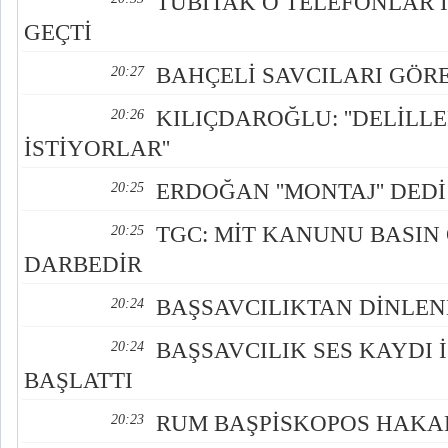
TÜBİTAK O TELEFONLAR 
GEÇTİ
BAHÇELİ SAVCILARI GÖR
20:27
KILIÇDAROĞLU: ''DELİLL
20:26
İSTİYORLAR''
ERDOĞAN ''MONTAJ'' DEDİ
20:25
TGC: MİT KANUNU BASI
20:25
DARBEDİR
BAŞSAVCILIKTAN DİNLE
20:24
BAŞSAVCILIK SES KAYDI
20:24
BAŞLATTI
RUM BAŞPİSKOPOS HAKA
20:23