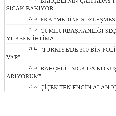
BAHÇELİ'NİN ÇATI ADAY
SICAK BAKIYOR
PKK ''MEDİNE SÖZLEŞMESİ'
22:49
CUMHURBAŞKANLIĞI SEÇİ
22:43
YÜKSEK İHTİMAL
''TÜRKİYE'DE 300 BİN POLİ
21:12
VAR''
BAHÇELİ: ''MGK'DA KON
20:49
ARIYORUM''
ÇİÇEK'TEN ENGİN ALAN İ
14:50