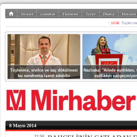
Siyaset
Gündem
Ekonomi
Terör
Dünya
Hayatın 
Kültür-Sanat
Bilim-Teknoloji
Gezi-Turizm
Spor
Misafir K
Tüylenme, sivilce ve saç dökülmesi
Nazlıaka: ''Ailede eşitlikten
bu sendroma işaret edebilir
eşitlikten vazgeçmiyor
8 Mayıs 2014
22:50