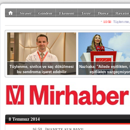
Siyaset
Gündem
Ekonomi
Terör
Dünya
Hayatın 
Kültür-Sanat
Bilim-Teknoloji
Gezi-Turizm
Spor
Misafir K
Tüylenme, sivilce ve saç dökülmesi
Nazlıaka: ''Ailede eşitlikten
bu sendroma işaret edebilir
eşitlikten vazgeçmiyor
8 Temmuz 2014
16:50
İHANETE SUS PAYI!