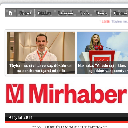
Siyaset
Gündem
Ekonomi
Terör
Dünya
Hayatın 
Kültür-Sanat
Bilim-Teknoloji
Gezi-Turizm
Spor
Misafir K
Tüylenme, sivilce ve saç dökülmesi
Nazlıaka: ''Ailede eşitlikten
bu sendroma işaret edebilir
eşitlikten vazgeçmiyor
9 Eylül 2014
22:23
MÜSLÜMAN'IN SU İLE İMTİHANI