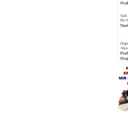
Ocak
Sadi
Bir 
Nur
Değe
Alpa
Prof
Ocağ