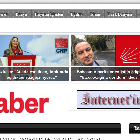
erör
Dünya
Hayatın İçinden
Eğitim
İslam
Türk Dünyası
rizm
Spor
Misafir Kalem
Foto Galeriler
zlıaka: ''Ailede eşitlikten, toplumda
Babasının partisinden istifa edip
eşitlikten vazgeçmiyoruz''
''baba ocağına döndüm'' dedi
Ya
KUYU ANLAŞMASININ DETAYLARINI PAYLAŞMALI