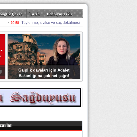
Sağlık-Çevre
Tarih
Edebiyat-Fikir
Gaiplik davaları için Adalet
Bakanlığı’na çok net çağrı!
zarlar