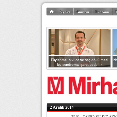
Siyaset
Gündem
Ekonomi
T
Kültür-Sanat
Bilim-Teknoloji
Gezi-Tu
Tüylenme, sivilce ve saç dökülmesi
Na
bu sendroma işaret edebilir
2 Aralık 2014
23:51
TANER YILDIZ AK