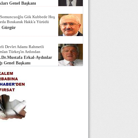
ları Genel Başkanı
 Somuncuoğlu Gök Kubbede Hoş
Seda Bırakarak Hakk'a Yürüdü
i Gürgür
rli Devlet Adamı Rahmetli
rslan Türkeş'in Ardından
.Dr.Mustafa Erkal-Aydınlar
ı Genel Başkanı