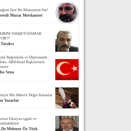
uğum Size Bir Maruzatım Var!
verdi Murat Merdamert
KIRIM VAHŞETİ DAMAR
YOR!!!
 Tarakcı
tejik Bağımlılık ve Diplomatik
oks: ABD-İsrail İlişkilerinin
omisi
iha Sena
miyle Mir Haber'e Değer Katanlar
n Yazarlar
a'nın Ukrayna işgali ve
ndürdükleri
f.Dr.Mehmet Öz Türk