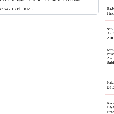
Başb
'' SAYILABİLİR Mİ?
Hak
SOY
ARI
Arif
Stra
Parad
Anat
Sab
Kale
Bütü
Rusy
Düşü
Pro