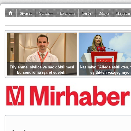
Siyaset
Gündem
Ekonomi
Terör
Dünya
Hayatın 
Kültür-Sanat
Bilim-Teknoloji
Gezi-Turizm
Spor
Misafir K
Tüylenme, sivilce ve saç dökülmesi
Nazlıaka: ''Ailede eşitlikten
bu sendroma işaret edebilir
eşitlikten vazgeçmiyor