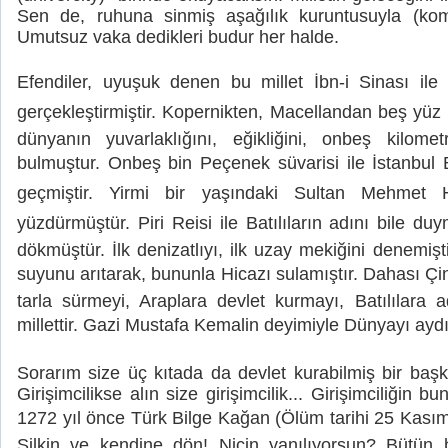
Sen de, ruhuna sinmiş aşağılık kuruntusuyla (ko
Umutsuz vaka dedikleri budur her halde.
Efendiler, uyuşuk denen bu millet İbn-i Sinası ile
gerçekleştirmiştir. Kopernikten, Macellandan beş yüz 
dünyanın yuvarlaklığını, eğikliğini, onbeş kilome
bulmuştur. Onbeş bin Peçenek süvarisi ile İstanbul B
geçmiştir. Yirmi bir yaşındaki Sultan Mehmet H
yüzdürmüştür. Piri Reisi ile Batılıların adını bile du
dökmüştür. İlk denizatlıyı, ilk uzay mekiğini denemişti
suyunu arıtarak, bununla Hicazı sulamıştır. Dahası Çin
tarla sürmeyi, Araplara devlet kurmayı, Batılılar
millettir. Gazi Mustafa Kemalin deyimiyle Dünyayı aydı
Sorarım size üç kıtada da devlet kurabilmiş bir başka
Girişimcilikse alın size girişimcilik... Girişimciliğin
1272 yıl önce Türk Bilge Kağan (Ölüm tarihi 25 Kasım 
Silkin ve kendine dön! Niçin yanılıyorsun? Bütün 