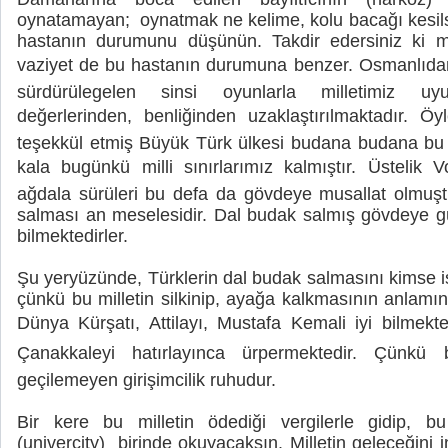
oynatamayan; oynatmak ne kelime, kolu bacağı kesils
hastanın durumunu düşünün. Takdir edersiniz ki mi
vaziyet de bu hastanın durumuna benzer. Osmanlıd
sürdürülegelen sinsi oyunlarla milletimiz uyu
değerlerinden, benliğinden uzaklaştırılmaktadır. Öy
teşekkül etmiş Büyük Türk ülkesi budana budana bu 
kala bugünkü milli sınırlarımız kalmıştır. Üstelik Vol
ağdala sürüleri bu defa da gövdeye musallat olmuşt
salması an meselesidir. Dal budak salmış gövdeye gü
bilmektedirler.
Şu yeryüzünde, Türklerin dal budak salmasını kimse i
çünkü bu milletin silkinip, ayağa kalkmasının anlamın
Dünya Kürşatı, Attilayı, Mustafa Kemali iyi bilmekt
Çanakkaleyi hatırlayınca ürpermektedir. Çünk
geçilemeyen girişimcilik ruhudur.
Bir kere bu milletin ödediği vergilerle gidip, bu
(univercity) birinde okuyacaksın. Milletin geleceğini i